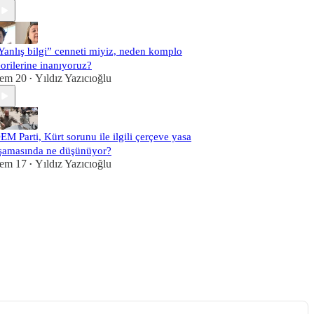
Yanlış bilgi” cenneti miyiz, neden komplo
eorilerine inanıyoruz?
em 20
Yıldız Yazıcıoğlu
•
EM Parti, Kürt sorunu ile ilgili çerçeve yasa
şamasında ne düşünüyor?
em 17
Yıldız Yazıcıoğlu
•