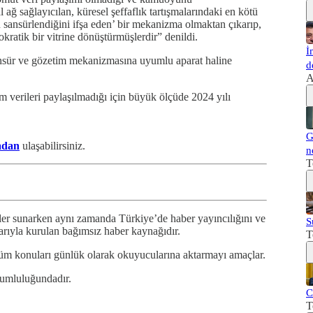
 ağ sağlayıcılan, küresel şeffaflık tartışmalarındaki en kötü
in sansürlendiğini ifşa eden’ bir mekanizma olmaktan çıkarıp,
okratik bir vitrine dönüştürmüşlerdir” denildi.
İ
ansür ve gözetim mekanizmasına uyumlu aparat haline
d
A
 verileri paylaşılmadığı için büyük ölçüde 2024 yılı
G
adan
ulaşabilirsiniz.
n
T
er sunarken aynı zamanda Türkiye’de haber yayıncılığını ve
S
arıyla kurulan bağımsız haber kaynağıdır.
T
tüm konuları günlük olarak okuyucularına aktarmayı amaçlar.
rumluluğundadır.
C
T