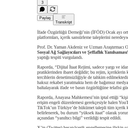
3
Paylaş
Transkript
İfade Özgürlüğü Derneği’nin (İFÖD) Ocak ayı ort
platformları, içerik sansürleme taleplerini neredey
Prof. Dr. Yaman Akdeniz ve Uzman Araştırmacı O
Sosyal Ağ Sağlayıcıları ve Şeffaflık Yanılsaması
yaptığı tespiti vurgulandı.
Raporda, “Dijital İtaat Rejimi, sadece yargı ve id
pratiklerinden ibaret değildir; bu rejim, içeriklerin
tercihlerin denetimsizliğiyle de tahkim edilmekted
haksız rekabet yaratmakta hem de bağımsız medya
baltalayarak ifade ve basın özgürlüğüne telafisi gü
Raporda, Anayasa Mahkemesi’nin iptal ettiği “kişis
erişim engeli düzenlemesi gerekçesiyle halen YouTube
TikTok’un Türkiye’de hükümet talepli tüm içerik k
belirlenerek, bu durum “yüksek itaat” olarak yoru
açısından “yanıltıcı bilgi” verildiği tespit edildi.
X’in (Twitter) hesap/içerik engellemesine ilişkin