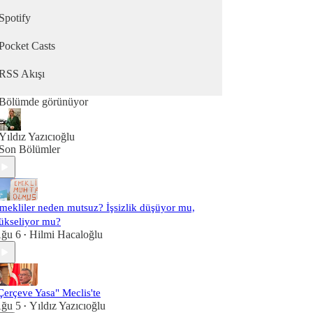
Spotify
Pocket Casts
RSS Akışı
Bölümde görünüyor
Yıldız Yazıcıoğlu
Son Bölümler
mekliler neden mutsuz? İşsizlik düşüyor mu,
ükseliyor mu?
ğu 6
Hilmi Hacaloğlu
•
Çerçeve Yasa" Meclis'te
ğu 5
Yıldız Yazıcıoğlu
•