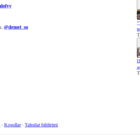
lofyy
“
u,
@demet_so
t
T
D
a
T
k
∙
Koşullar
∙
Tahsilat bildirimi