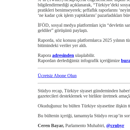
bilgilendirmediği açıklanarak, “Türkiye’deki sosyal
pratikleri benimseyerek; şeffaflık raporlarını ‘ney
‘ne kadar çok işlem yaptıklarını’ pazarladıkları bür
İFÖD, sosyal medya platformları için “devletin s
geldiler” görüşünü paylaştı.
Raporda, söz konusu platformlarca 2025 yılının tüm
bitimindeki veriler yer aldı.
Rapora
adresinden
ulaşılabilir.
Rapordan derlediğimiz infografik içeriğimize
bur
Ücretsiz Abone Olun
Stüdyo recap, Türkiye siyaset gündeminden haberl
gazetecileri desteklemek ve birlikte üretmek amaçl
Okuduğunuz bu bülten Türkiye siyasetine ilişkin 
Bu bültenin içeriği, tamamıyla Stüdyo recap’in so
Ceren Bayar,
Parlamento Muhabiri,
@crnbyr