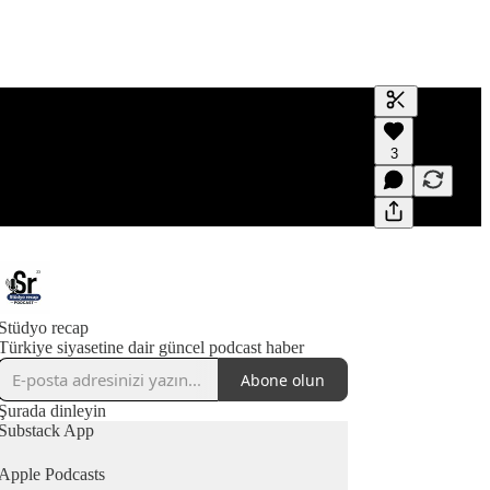
Transkript o
3
Bir transkript
düzenlemeyi
Stüdyo recap
Türkiye siyasetine dair güncel podcast haber
Abone olun
Şurada dinleyin
Substack App
Apple Podcasts