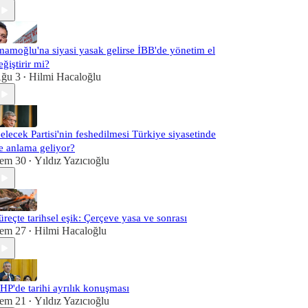
mamoğlu'na siyasi yasak gelirse İBB'de yönetim el
eğiştirir mi?
ğu 3
Hilmi Hacaloğlu
•
elecek Partisi'nin feshedilmesi Türkiye siyasetinde
e anlama geliyor?
em 30
Yıldız Yazıcıoğlu
•
üreçte tarihsel eşik: Çerçeve yasa ve sonrası
em 27
Hilmi Hacaloğlu
•
HP'de tarihi ayrılık konuşması
em 21
Yıldız Yazıcıoğlu
•