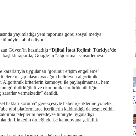
asında yayımladığı yeni raporuna göre; sosyal medya
se tümüyle kabul ediyor.
zan Güven’in hazırladığı
“Dijital İtaat Rejimi: Türkiye’de
”
başlıklı raporda, Google’ın “algoritma” sansürlemesi
are kararlarıyla uygulanan ‘görünür erişim engelleme’
 kitlelere ulaşıp ulaşmayacağını belirleyen algoritmik
ir. Algoritmik kriterlerin kamuoyu ile paylaşılmaması, hem
nın görünürlüğünü ve ekonomik sürdürülebilirliğini
E
ç zararlar vermektedir” denildi.
y
A
el hakları koruma” gerekçesiyle haber içeriklerine yönelik
 gibi platformlarca içeriklerin kaldırıldığı da tespit edildi.
aldırma taleplerini neredeyse tümüyle uyguladığı
mlandı. Linkedln örneğinde ise kamuoyuna şeffaflık
"
A
 somut veri paylaşımı olmadığı ve kamuoyunu