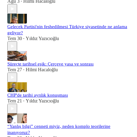
Ağu 3
Hilmi Hacaloğlu
•
Gelecek Partisi'nin feshedilmesi Türkiye siyasetinde ne anlama
geliyor?
Tem 30
Yıldız Yazıcıoğlu
•
Süreçte tarihsel eşik: Çerçeve yasa ve sonrası
Tem 27
Hilmi Hacaloğlu
•
CHP'de tarihi ayrılık konuşması
Tem 21
Yıldız Yazıcıoğlu
•
“Yanlış bilgi” cenneti miyiz, neden komplo teorilerine
inanıyoruz?