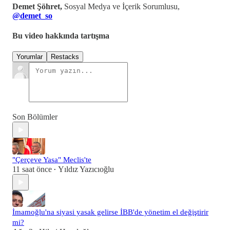
Demet Şöhret,
Sosyal Medya ve İçerik Sorumlusu,
@demet_so
Bu video hakkında tartışma
Yorumlar
Restacks
Son Bölümler
"Çerçeve Yasa" Meclis'te
11 saat önce
Yıldız Yazıcıoğlu
•
İmamoğlu'na siyasi yasak gelirse İBB'de yönetim el değiştirir
mi?