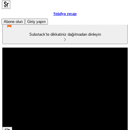
Stüdyo recap
Abone olun
Giriş yapın
Substack’te dikkatiniz dağılmadan dinleyin