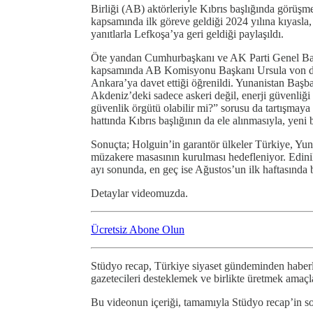
Birliği (AB) aktörleriyle Kıbrıs başlığında görüş
kapsamında ilk göreve geldiği 2024 yılına kıyasla,
yanıtlarla Lefkoşa’ya geri geldiği paylaşıldı.
Öte yandan Cumhurbaşkanı ve AK Parti Genel Ba
kapsamında AB Komisyonu Başkanı Ursula von de
Ankara’ya davet ettiği öğrenildi. Yunanistan Başb
Akdeniz’deki sadece askeri değil, enerji güvenliği
güvenlik örgütü olabilir mi?” sorusu da tartışmay
hattında Kıbrıs başlığının da ele alınmasıyla, yeni
Sonuçta; Holguin’in garantör ülkeler Türkiye, Yuna
müzakere masasının kurulması hedefleniyor. Edin
ayı sonunda, en geç ise Ağustos’un ilk haftasında 
Detaylar videomuzda.
Ücretsiz Abone Olun
Stüdyo recap, Türkiye siyaset gündeminden haberl
gazetecileri desteklemek ve birlikte üretmek amaçl
Bu videonun içeriği, tamamıyla Stüdyo recap’in s