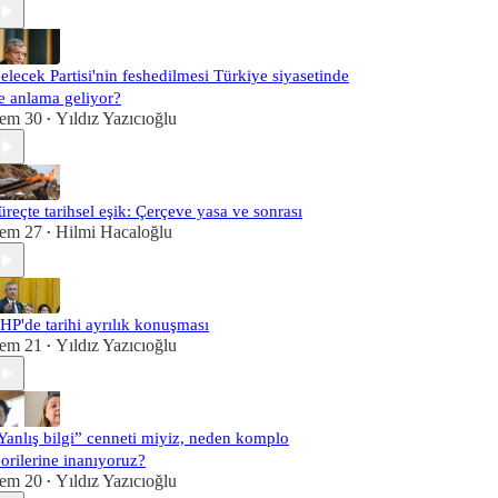
elecek Partisi'nin feshedilmesi Türkiye siyasetinde
e anlama geliyor?
em 30
Yıldız Yazıcıoğlu
•
üreçte tarihsel eşik: Çerçeve yasa ve sonrası
em 27
Hilmi Hacaloğlu
•
HP'de tarihi ayrılık konuşması
em 21
Yıldız Yazıcıoğlu
•
Yanlış bilgi” cenneti miyiz, neden komplo
eorilerine inanıyoruz?
em 20
Yıldız Yazıcıoğlu
•