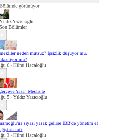
Bölümde görünüyor
Yıldız Yazıcıoğlu
Son Bölümler
mekliler neden mutsuz? İşsizlik düşüyor mu,
ükseliyor mu?
ğu 6
Hilmi Hacaloğlu
•
Çerçeve Yasa" Meclis'te
ğu 5
Yıldız Yazıcıoğlu
•
mamoğlu'na siyasi yasak gelirse İBB'de yönetim el
eğiştirir mi?
ğu 3
Hilmi Hacaloğlu
•