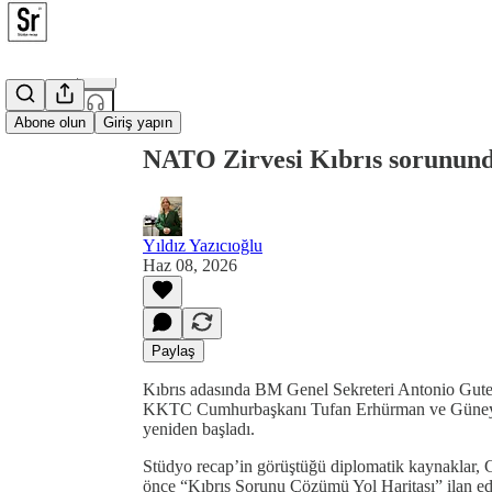
Şuradan paylaş0:00
Abone olun
Giriş yapın
NATO Zirvesi Kıbrıs sorunund
Yıldız Yazıcıoğlu
Haz 08, 2026
Paylaş
Kıbrıs adasında BM Genel Sekreteri Antonio Guter
KKTC Cumhurbaşkanı Tufan Erhürman ve Güney Kıb
yeniden başladı.
Stüdyo recap’in görüştüğü diplomatik kaynaklar, G
önce “Kıbrıs Sorunu Çözümü Yol Haritası” ilan ed