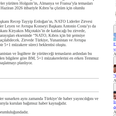
meler yürüten Holguin’in, Almanya ve Fransa’yla temasları
 Haziran 2026 itibariyle Kıbrıs’ta çözüm için olumlu
şkanı Recep Tayyip Erdoğan’ın, NATO Liderler Zirvesi
r Leyen ve Avrupa Konseyi Başkanı Antonio Costa’yı da
akanı Kiryakos Miçotakis’in de katılacağı bu zirvede,
 arayışları ekseninde “NATO, Kıbrıs için bir şemsiye
a açılabilecek. Zirvede Türkiye, Yunanistan ve Avrupa
E
 bir 5+1 müzakere süreci beklentisi oluştu.
y
nistan ve İngiltere ile yürüteceği temasların ardından bu
A
ilen bilgilere göre BM, 5+1 müzakerelerini en erken Temmuz
başlatmayı planlıyor.
"
A
er sunarken aynı zamanda Türkiye’de haber yayıncılığını ve
İ
arıyla kurulan bağımsız haber kaynağıdır.
d
orumluluğundadır.
A