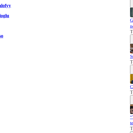
lofyy
loglu
G
n
T
so
S
T
C
T
“
t
T