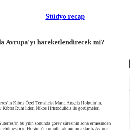
Stüdyo recap
a Avrupa'yı hareketlendirecek mi?
res’in Kıbrıs Özel Temsilcisi Maria Angela Holguin’in,
rıs Rum lideri Nikos Hristodulidis ile görüşmeleri
uterres’in bu yılın sonunda görev süresinin sona ermesinden
ilebilmesi için Holguin’in umutlu olduğunu aktardı. Avrupa