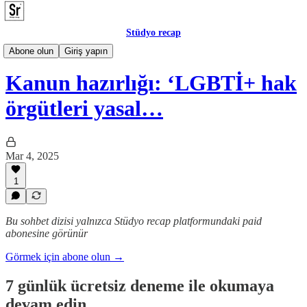
Stüdyo recap
Meclis
Abone olun
Giriş yapın
Kanun hazırlığı: ‘LGBTİ+ hak
örgütleri yasal…
Mar 4, 2025
1
Bu sohbet dizisi yalnızca Stüdyo recap platformundaki paid
abonesine görünür
Görmek için abone olun →
7 günlük ücretsiz deneme ile okumaya
devam edin