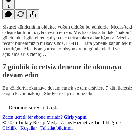
1
Siyaset gündeminin oldukça yoğun olduğu bu günlerde, Meclis’teki
çalışmalar tüm hızıyla devam ediyor. Meclis çatısı altındaki ‘haklar’
gündemini ilgilendiren çalışma ve tartışmaları aktardığımız ‘Meclis
recap’ bültenimizin bu sayısında, LGBTİ+’lara yönelik kanun teklifi
hazırlığını, Meclis araştırma komisyonlarının gündemlerini ve
açıklamaları sizler iç…
7 günlük ücretsiz deneme ile okumaya
devam edin
Bu gönderiyi okumaya devam etmek ve tam arşivlere 7 gün ücretsiz
erişim kazanmak için
Stüdyo recap
'e abone olun
Deneme süresini başlat
Zaten ücretli bir abone misiniz?
Giriş yapın
© 2026 Turkey Recap Medya Ajans Hizmet ve Tic. Ltd. Şti.
·
Gizlilik
∙
Koşullar
∙
Tahsilat bildirimi