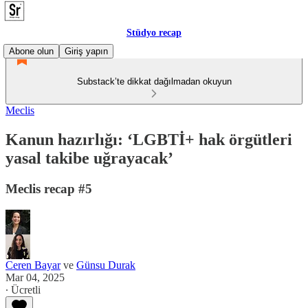
Stüdyo recap
Abone olun
Giriş yapın
Substack’te dikkat dağılmadan okuyun
Meclis
Kanun hazırlığı: ‘LGBTİ+ hak örgütleri
yasal takibe uğrayacak’
Meclis recap #5
Ceren Bayar
ve
Günsu Durak
Mar 04, 2025
∙ Ücretli