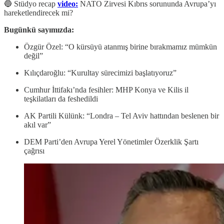
🔵 Stüdyo recap
video:
NATO Zirvesi Kıbrıs sorununda Avrupa’yı
hareketlendirecek mi?
Bugünkü sayımızda:
Özgür Özel: “O kürsüyü atanmış birine bırakmamız mümkün
değil”
Kılıçdaroğlu: “Kurultay sürecimizi başlatıyoruz”
Cumhur İttifakı’nda fesihler: MHP Konya ve Kilis il
teşkilatları da feshedildi
AK Partili Külünk: “Londra – Tel Aviv hattından beslenen bir
akıl var”
DEM Parti’den Avrupa Yerel Yönetimler Özerklik Şartı
çağrısı