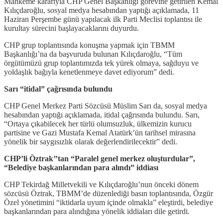
Mahkeme kararıyla CHP Genel Başkanlığı görevine getirilen Kemal
Kılıçdaroğlu, sosyal medya hesabından yaptığı açıklamada, 11
Haziran Perşembe günü yapılacak ilk Parti Meclisi toplantısı ile
kurultay sürecini başlayacaklarını duyurdu.
CHP grup toplantısında konuşma yapmak için TBMM
Başkanlığı’na da başvuruda bulunan Kılıçdaroğlu, “Tüm
örgütümüzü grup toplantımızda tek yürek olmaya, sağduyu ve
yoldaşlık bağıyla kenetlenmeye davet ediyorum” dedi.
Sarı “itidal” çağrısında bulundu
CHP Genel Merkez Parti Sözcüsü Müslim Sarı da, sosyal medya
hesabından yaptığı açıklamada, itidal çağrısında bulundu. Sarı,
“Ortaya çıkabilecek her türlü olumsuzluk, ülkemizin kurucu
partisine ve Gazi Mustafa Kemal Atatürk’ün tarihsel mirasına
yönelik bir saygısızlık olarak değerlendirilecektir” dedi.
CHP’li Öztrak’’tan “Paralel genel merkez oluşturdular”,
“Belediye başkanlarından para alındı” iddiası
CHP Tekirdağ Milletvekili ve Kılıçdaroğlu’nun önceki dönem
sözcüsü Öztrak, TBMM’de düzenlediği basın toplantısında, Özgür
Özel yönetimini “iktidarla uyum içinde olmakla” eleştirdi, belediye
başkanlarından para alındığına yönelik iddiaları dile getirdi.