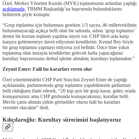
Özel, Merkez Yönetim Kurulu (MYK) toplantısının ardından yaptığı
açıklamada,
TBMM Başkanlığı’na başvuruda bulunduklarını
belirterek şöyle konuştu:
“Grup toplantısı için bulunması gereken 1/3 sayısı, 46 milletvekilinin
bulunamayacağı açıkça belli olan bir salonda, adına ‘grup toplantısı’
denen bir korsan toplantı yapılma niyeti var. CHP’lileri asla karşı
karşıya getirmemeye davet ediyorum kendilerini. Kemal Bey böyle
bir grup toplantısı yapmayı istiyorsa yol bellidir. Önce bine yakın
toplanmış olan imzayla kendilerine gelecek hafta yapacağımız
kurultay başvurusunu derhal işleme almaktır, kurultayı toplamaktır.”
Zeynel Emre: Faili bu kararları veren olur
Özel yönetimindeki CHP Parti Sözcüsü Zeynel Emre de yaptığı
açıklamada, parlamentoda grup toplantısı yapabilmenin şartlarının
belli olduğunu ifade ederek, “20 kişi ayrı bir grup kurar, gider, orada
konuşursunuz ama CHP grubunda konuşacaksınız, kurallar belli.
Meclis çatısı altında çirkin görüntüler olursa faili bu kararları
verenler olacaktır” dedi.
Kılıçdaroğlu: Kurultay sürecimizi başlatıyoruz