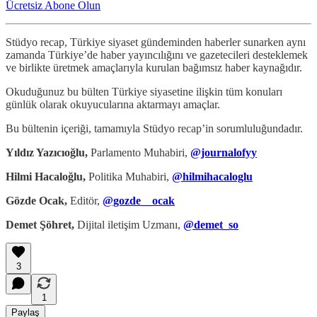
Ücretsiz Abone Olun
Stüdyo recap, Türkiye siyaset gündeminden haberler sunarken aynı
zamanda Türkiye’de haber yayıncılığını ve gazetecileri desteklemek
ve birlikte üretmek amaçlarıyla kurulan bağımsız haber kaynağıdır.
Okuduğunuz bu bülten Türkiye siyasetine ilişkin tüm konuları
günlük olarak okuyucularına aktarmayı amaçlar.
Bu bültenin içeriği, tamamıyla Stüdyo recap’in sorumluluğundadır.
Yıldız Yazıcıoğlu,
Parlamento Muhabiri,
@journalofyy
Hilmi Hacaloğlu,
Politika Muhabiri,
@hilmihacaloglu
Gözde Ocak,
Editör,
@gozde__ocak
Demet Şöhret,
Dijital iletişim Uzmanı,
@demet_so
3
1
Paylaş