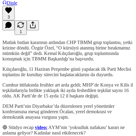
Dinle
3
1
Mutlak butlan kararının ardından CHP TBMM grup toplantısı, yetki
krizine döndü. Özgür Özel, “O kürsüyü atanmış birine bırakmamız
mümkün değil” dedi. Kemal Kılıçdaroğlu, grup toplantısında
konuşmak için TBMM Başkanlığı’na başvurdu.
Kılıçdaroğlu, 11 Haziran Perşembe günü yapılacak ilk Parti Meclisi
toplantısı ile kurultay sürecini başlatacaklarını da duyurdu.
Cumhur ittifakında fesihler art arda geldi; MHP’de Konya ve Kilis il
teşkilatlarıyla birlikte yaklaşık iki ayda feshedilen teşkilat sayısı 16
oldu. AK Parti’de de 15 ayda 12 il başkanı değişti.
DEM Parti’nin Diyarbakır’da düzenlenen yerel yönetimler
konferansına mesaj gönderen Öcalan, yerel demokrasi ve
demokratik anayasa vurgusu yaptı.
🔵 Stüdyo recap
video:
AYM’nin ‘yoksulluk nafakası’ kararı ne
anlama geliyor? Kadınlar nasıl etkilenecek?