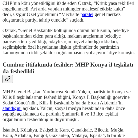
CHP’nin kötü yönetildiğini ifade eden Öztrak, “Kritik yasa teklifleri
engellenmedi. Art arda yapılan mitingler maalesef etkisiz kaldı”
dedi, Özgür Özel yönetimini “Meclis’te
paralel
genel merkez
oluşturarak partiyi tahrip etmekle” suçladı.
Öztrak, “Genel Başkanlık koltuğunda oturan bir kişinin, belediye
başkanlarından elden para aldığı, makam araçlarının belediye
parasıyla tefriş edildiği, adaylık için rüşvet alındığı iddiaları,
seçilmişlerin özel hayatlarına ilişkin görüntüler de partimizin
kamuoyunda ciddi şekilde sorgulanmasına yol açıyor” diye konuştu.
Cumhur ittifakında fesihler: MHP Konya il teşkilatı
da feshedildi
MHP Genel Başkan Yardımcısı Semih Yalçın, partisinin Konya ve
Kilis il teşkilatlarının feshedildiğini, Konya İl Başkanlığı görevine
Sedat Göncü’nün, Kilis İl Başkanlığı’na da Ercan Akdemir’in
atandığını
açıkladı. Yalçın, sosyal medya hesabından daha önce
yaptığı açıklamada da partinin Şanlıurfa il ve 13 ilçe teşkilat
organlarının feshedildiğini duyurmuştu.
İstanbul, Kütahya, Eskişehir, Kars, Çanakkale, Bilecik, Muğla,
Bolu, Ardahan, Bingöl, Gaziantep, Malatya, Isparta’yla birlikte