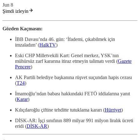
Jun 8
Şimdi izleyin
Gözden Kaçmasın:
İBB Davası’nda 46. gün: ‘İfademi, çıkabilmek için
imzaladım’ (
HalkTV
)
Eski CHP Milletvekili Kart: Genel merkez, YSK’nın
mühürsüz zarf kararına itiraz etmeyin talimatı verdi (
Gazete
Pencere
)
AK Partili belediye başkanına rüşvet suçundan hapis cezası
(
T24
)
İmamoğlu’ndan babası hakkındaki FETÖ iddialarına yanıt
(
Karar
)
Kılıçdaroğlu çiftine tehditte tutuklama kararı (
Hürriyet
)
DİSK-AR: İşçi sınıfının 889 milyar 991 milyon liralık ücreti
eridi (
DİSK-AR
)