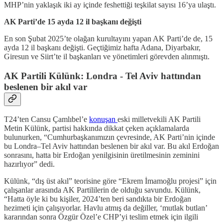
MHP’nin yaklaşık iki ay içinde feshettiği teşkilat sayısı 16’ya ulaştı.
AK Parti’de 15 ayda 12 il başkanı değişti
En son Şubat 2025’te olağan kurultayını yapan AK Parti’de de, 15
ayda 12 il başkanı değişti. Geçtiğimiz hafta Adana, Diyarbakır,
Giresun ve Siirt’te il başkanları ve yönetimleri görevden alınmıştı.
AK Partili Külünk: Londra - Tel Aviv hattından
beslenen bir akıl var
T24’ten Cansu Çamlıbel’e
konuşan
eski milletvekili AK Partili
Metin Külünk, partisi hakkında dikkat çeken açıklamalarda
bulunurken, “Cumhurbaşkanımızın çevresinde, AK Parti’nin içinde
bu Londra–Tel Aviv hattından beslenen bir akıl var. Bu akıl Erdoğan
sonrasını, hatta bir Erdoğan yenilgisinin üretilmesinin zeminini
hazırlıyor” dedi.
Külünk, “dış üst akıl” teorisine göre “Ekrem İmamoğlu projesi” için
çalışanlar arasında AK Partililerin de olduğu savundu. Külünk,
“Hatta öyle ki bu kişiler, 2024’ten beri sandıkta bir Erdoğan
hezimeti için çalışıyorlar. Havlu atmış da değiller, ‘mutlak butlan’
kararından sonra Özgür Özel’e CHP’yi teslim etmek için ilgili