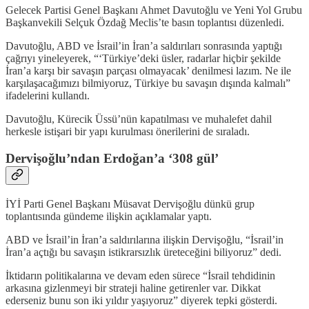
Gelecek Partisi Genel Başkanı Ahmet Davutoğlu ve Yeni Yol Grubu
Başkanvekili Selçuk Özdağ Meclis’te basın toplantısı düzenledi.
Davutoğlu, ABD ve İsrail’in İran’a saldırıları sonrasında yaptığı
çağrıyı yineleyerek, “‘Türkiye’deki üsler, radarlar hiçbir şekilde
İran’a karşı bir savaşın parçası olmayacak’ denilmesi lazım. Ne ile
karşılaşacağımızı bilmiyoruz, Türkiye bu savaşın dışında kalmalı”
ifadelerini kullandı.
Davutoğlu, Kürecik Üssü’nün kapatılması ve muhalefet dahil
herkesle istişari bir yapı kurulması önerilerini de sıraladı.
Dervişoğlu’ndan Erdoğan’a ‘308 gül’
İYİ Parti Genel Başkanı Müsavat Dervişoğlu dünkü grup
toplantısında gündeme ilişkin açıklamalar yaptı.
ABD ve İsrail’in İran’a saldırılarına ilişkin Dervişoğlu, “İsrail’in
İran’a açtığı bu savaşın istikrarsızlık üreteceğini biliyoruz” dedi.
İktidarın politikalarına ve devam eden sürece “İsrail tehdidinin
arkasına gizlenmeyi bir strateji haline getirenler var. Dikkat
ederseniz bunu son iki yıldır yaşıyoruz” diyerek tepki gösterdi.