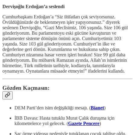
Dervişoğlu Erdoğan’a seslendi
Cumhurbaşkanı Erdoğan’a “Siz iltifatları çok seviyorsunuz.
Övüldüğünüzde de beklenmeyen işler yapıyorsunuz.” diyerek
seslenen Dervişoğlu, “Gazi Meclisimiz, 106 yaşında. Size 106 gül
gönderiyorum. Bu parlamentoyu eski gücüne kavuşturun ve
parlamenter sisteme dönüşün önünü açın. Cumhuriyetimiz 103
yaşında. Size 103 gül gönderiyorum. Cumhuriyet’in ilke ve
değerlerine geri dönün. Kurumlarına ve hukukuna sahip çıkın.
Cumhuriyet nizamına hasar veren işleri bırakın! Size 99 gül daha
gönderiyorum. Bu mübarek Ramazan ayında, Allah’ın isimlerinin
hürmetine, Türk milletinin tarihiyle, kodlarıyla, tanımlarıyla
oynamayın. Oynatanlara müsaade etmeyin!” ifadelerini kullandı.
Gözden Kaçmasın:
DEM Parti’den isim değişikliği mesajı. (
Bianet
)
İBB Davası: Hasta tutuklu Murat Çalık duruşma için
kilometrelerce yol gelecek. (
Gazete Pencere
)
Saç örme videosu nedeniyle tutuklanan çocuk tahliye oldu.