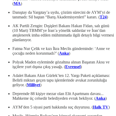
(
MA
)
Danıştay da Yargıtay’a uydu, çözüm sürecini de AYM’yi de
tanımadı: Sil baştan “Barış Akademisyenleri” kararı. (
T24
)
AK Partili Zengin: Dışişleri Bakanı Hakan Fidan, salı günü
(10 Mart) TBMM’ye İran’a yönelik saldırılar ve İran’dan
ateşlenerek imha edilen mühimmatla ilgili detaylı bilgi vermesi
planlanıyor.
Fatma Nur Çelik ve kızı İkra Meclis gündeminde: ‘Anne ve
çocuğu neden korunmadı?’ (
Anka
)
Polyak Maden eyleminde gözaltına alınan Başaran Aksu ve
işçilere yurt dışına çıkış yasağı. (
Evrensel
)
Adalet Bakanı Akın Gürlek’ten 12. Yargı Paketi açıklaması:
Belirli miktarı geçen tapu işlemlerinde avukat zorunluluğu
geliyor. (
Milliyet
)
Depremde 88 kişiye mezar olan Elit Apartmanı davası...
Mahkeme üç celsedir belediyeden evrak bekliyor. (
Anka
)
AYM’den 5 siyasi parti hakkında suç duyurusu. (
Halk TV
)
Meclis, Hürmüz Boğazı’nın küresel ekonomi açısından