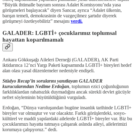
“Büyük ihtimalle bayram sonrası Adalet Komisyonu’nda yasa
görüşmeleri başlayacak” diyen Sancar, ayrıca “Adalet ülkenin,
barışın temeli, demokrasinin de vazgeçilmez şartıdır diyerek
görüşmeyi özetleyebiliriz” mesajını
verdi.
GALADER: LGBTİ+ çocuklarımız toplumsal
hayattan koparılmamalı
Ankara Gökkuşağı Aileleri Derneği (GALADER), AK Parti
iktidarınca 12’nci Yargı Paketi kapsamında LGBTİ+ bireyleri hedef
alan olası yasal düzenlemeler nedeniyle endişeli.
Stüdyo Recap’in sorularını yanıtlayan GALADER
kurucularından Nedime Erdoğan
, toplumun ezici çoğunluğunun
farklılıklardan rahatsızlık duymadığını ancak sürekli devlet gücüyle
nefret söyleminin büyütüldüğünü vurguladı.
Erdoğan, “Dünya varoluşundan bugüne insanlık tarihinde LGBTİ+
bireyler var olmuştur ve var olacaktır. Farklı görüşlerdeki, sosyo-
kültürel ve maddi yapılardaki ailelerde LGBTİ+ bireyler var. Biz bu
çocuklarımızı hayatta tutmaya çalışarak aslında aileyi, ailelerimizi
korumaya çalışıyoruz.” dedi.