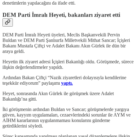
denetimlerin yapılacağını da ifade etti.
DEM Parti İmralı Heyeti, bakanları ziyaret etti
DEM Parti İmralı Heyeti üyeleri, Meclis Başkanvekili Pervin
Buldan ve DEM Parti Şanlıurfa Milletvekili Mithat Sancar; İçişleri
Bakanı Mustafa Çiftçi ve Adalet Bakanı Akın Gürlek ile dün bir
araya geldi.
Heyetin ilk ziyaret adresi İçişleri Bakanlığı oldu. Görüşmede, sürece
ilişkin değerlendirmeler yapıldı.
Ardından Bakan Çiftçi “Nazik ziyaretleri dolayısıyla kendilerine
teşekkür ediyorum” paylaşımı
yaptı.
Heyet, sonrasında Akın Gürlek ile görüşmek üzere Adalet
Bakanlığı’na gitti.
İki görüşmenin ardından Buldan ve Sancar; görüşmelerde yargıya
güven, kayyım uygulamaları, cezaevlerindeki sorunlar ile AYM ve
AİHM kararlarının uygulanmaması konularını gündeme
getirdiklerini söyledi.
Süreç kapsamında yapılması planlanan yasal düzenlemelere ilişkin