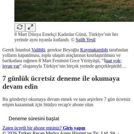
8 Mart Dünya Emekçi Kadınlar Günü, Türkiye’nin her
yerinde aynı isyanla kutlandı. ©
Salih Yeşil
Gerek İstanbul
Valiliği
, gerekse Beyoğlu
Kaymakamlığı
tarafından
yolların kapatılması, toplu ulaşım araçlarının kısırlaştırılması ve
barikatlara rağmen 8 Mart Feminist Gece Yürüyüşü, “İ
taat yok;
isyan var
” sloganıyla Türkiye’nin birçok yerinde gerçekleştirild…
7 günlük ücretsiz deneme ile okumaya
devam edin
Bu gönderiyi okumaya devam etmek ve tam arşivlere 7 gün ücretsiz
erişim kazanmak için
Stüdyo recap
'e abone olun
Deneme süresini başlat
Zaten ücretli bir abone misiniz?
Giriş yapın
© 2026 Turkey Recap Medya Ajans Hizmet ve Tic. Ltd. Şti.
·