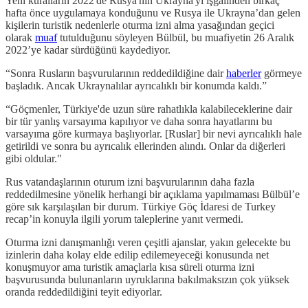
Yeni kuralların 2022'de Rusya'nın Ukrayna'yı işgalinden birkaç
hafta önce uygulamaya konduğunu ve Rusya ile Ukrayna’dan gelen
kişilerin turistik nedenlerle oturma izni alma yasağından geçici
olarak
muaf
tutulduğunu söyleyen Bülbül, bu muafiyetin 26 Aralık
2022’ye kadar sürdüğünü kaydediyor.
“Sonra Rusların başvurularının reddedildiğine dair
haberler
görmeye
başladık. Ancak Ukraynalılar ayrıcalıklı bir konumda kaldı.”
“Göçmenler, Türkiye'de uzun süre rahatlıkla kalabileceklerine dair
bir tür yanlış varsayıma kapılıyor ve daha sonra hayatlarını bu
varsayıma göre kurmaya başlıyorlar. [Ruslar] bir nevi ayrıcalıklı hale
getirildi ve sonra bu ayrıcalık ellerinden alındı. Onlar da diğerleri
gibi oldular."
Rus vatandaşlarının oturum izni başvurularının daha fazla
reddedilmesine yönelik herhangi bir açıklama yapılmaması Bülbül’e
göre sık karşılaşılan bir durum. Türkiye Göç İdaresi de Turkey
recap’in konuyla ilgili yorum taleplerine yanıt vermedi.
Oturma izni danışmanlığı veren çeşitli ajanslar, yakın gelecekte bu
izinlerin daha kolay elde edilip edilemeyeceği konusunda net
konuşmuyor ama turistik amaçlarla kısa süreli oturma izni
başvurusunda bulunanların uyruklarına bakılmaksızın çok yüksek
oranda reddedildiğini teyit ediyorlar.