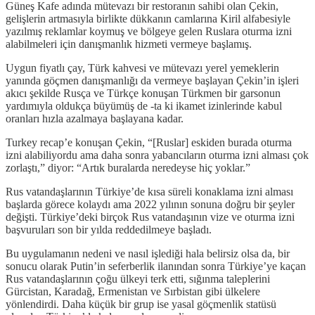
Güneş Kafe adında mütevazı bir restoranın sahibi olan Çekin,
gelişlerin artmasıyla birlikte dükkanın camlarına Kiril alfabesiyle
yazılmış reklamlar koymuş ve bölgeye gelen Ruslara oturma izni
alabilmeleri için danışmanlık hizmeti vermeye başlamış.
Uygun fiyatlı çay, Türk kahvesi ve mütevazı yerel yemeklerin
yanında göçmen danışmanlığı da vermeye başlayan Çekin’in işleri
akıcı şekilde Rusça ve Türkçe konuşan Türkmen bir garsonun
yardımıyla oldukça büyümüş de -ta ki ikamet izinlerinde kabul
oranları hızla azalmaya başlayana kadar.
Turkey recap’e konuşan Çekin, “[Ruslar] eskiden burada oturma
izni alabiliyordu ama daha sonra yabancıların oturma izni alması çok
zorlaştı,” diyor: “Artık buralarda neredeyse hiç yoklar.”
Rus vatandaşlarının Türkiye’de kısa süreli konaklama izni alması
başlarda görece kolaydı ama 2022 yılının sonuna doğru bir şeyler
değişti. Türkiye’deki birçok Rus vatandaşının vize ve oturma izni
başvuruları son bir yılda reddedilmeye başladı.
Bu uygulamanın nedeni ve nasıl işlediği hala belirsiz olsa da, bir
sonucu olarak Putin’in seferberlik ilanından sonra Türkiye’ye kaçan
Rus vatandaşlarının çoğu ülkeyi terk etti, sığınma taleplerini
Gürcistan, Karadağ, Ermenistan ve Sırbistan gibi ülkelere
yönlendirdi. Daha küçük bir grup ise yasal göçmenlik statüsü