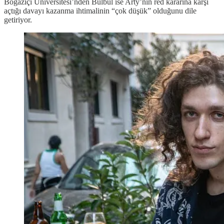
Boğaziçi Üniversitesi’nden Bülbül ise Arty’nin red kararına karşı
açtığı davayı kazanma ihtimalinin “çok düşük” olduğunu dile
getiriyor.