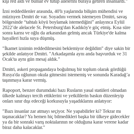
kişi red aldı ve bunlar ev tutup ailelerini buraya getiren insanlardı."
İzni reddedilenler arasında, 40'lı yaşlarında bilişim mühendisi ve
müzisyen Dmitri de var. Soyadını vermek istemeyen Dmitri, savaş
bölgesinde “tahtalı köyü boylamak istemediğini” anlayınca Eylül
2022’de alelacele St. Petersburg'dan Kadıköy'e göç etmiş. Kısa süre
sonra karısı ve oğlu da arkasından gelmiş ancak Türkiye'de kalma
hayalleri hızla suya düşmüş.
"İkamet iznimin reddedilmesini beklemiyor değildim" diye sakin bir
şekilde anlatıyor Dmitri. "Arkadaşımla aynı anda başvurduk ve 31
Ocak'ta aynı gün mesaj aldık."
Dmitri, askeri propagandaya boğulmuş bir toplum olarak gördüğü
Rusya'da oğlunun okula gitmesini istememiş ve sonunda Karadağ’a
taşınmaya karar vermiş.
Rapoport, benzer durumdaki bazı Rusların yasal statüleri olmadan
ülkede kalmayı tercih ettiklerini ve yetkililerin baskın düzenleyip
onları sınır dışı edeceği korkusuyla yaşadıklarını anlatıyor:
"Bazı insanlar zar atmayı seçiyor. Ne yapabilirler ki? Tekrar mı
taşınacaklar? Ya hemen hiç bilmedikleri başka bir ülkeye gidecekler
ya da bir sonraki varış noktalarının ne olduğuna karar verene kadar
biraz daha kalacaklar."