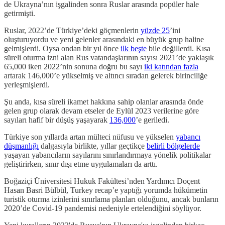
de Ukrayna’nın işgalinden sonra Ruslar arasında popüler hale
getirmişti.
Ruslar, 2022’de Türkiye’deki göçmenlerin
yüzde 25
’ini
oluşturuyordu ve yeni gelenler arasındaki en büyük grup haline
gelmişlerdi. Oysa ondan bir yıl önce
ilk beşte
bile değillerdi. Kısa
süreli oturma izni alan Rus vatandaşlarının sayısı 2021’de yaklaşık
65,000 iken 2022’nin sonuna doğru bu sayı
iki katından fazla
artarak 146,000’e yükselmiş ve altıncı sıradan gelerek birinciliğe
yerleşmişlerdi.
Şu anda, kısa süreli ikamet hakkına sahip olanlar arasında önde
gelen grup olarak devam etseler de Eylül 2023 verilerine göre
sayıları hafif bir düşüş yaşayarak
136,000
’e geriledi.
Türkiye son yıllarda artan mülteci nüfusu ve yükselen
yabancı
düşmanlığı
dalgasıyla birlikte, yıllar geçtikçe
belirli bölgelerde
yaşayan yabancıların sayılarını sınırlandırmaya yönelik politikalar
geliştirirken, sınır dışı etme uygulamaları da arttı.
Boğaziçi Üniversitesi Hukuk Fakültesi’nden Yardımcı Doçent
Hasan Basri Bülbül, Turkey recap’e yaptığı yorumda hükümetin
turistik oturma izinlerini sınırlama planları olduğunu, ancak bunların
2020’de Covid-19 pandemisi nedeniyle ertelendiğini söylüyor.