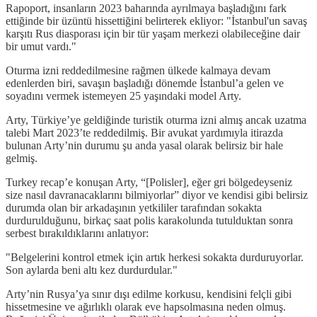
Rapoport, insanların 2023 baharında ayrılmaya başladığını fark
ettiğinde bir üzüntü hissettiğini belirterek ekliyor: "İstanbul'un savaş
karşıtı Rus diasporası için bir tür yaşam merkezi olabileceğine dair
bir umut vardı."
Oturma izni reddedilmesine rağmen ülkede kalmaya devam
edenlerden biri, savaşın başladığı dönemde İstanbul’a gelen ve
soyadını vermek istemeyen 25 yaşındaki model Arty.
Arty, Türkiye’ye geldiğinde turistik oturma izni almış ancak uzatma
talebi Mart 2023’te reddedilmiş. Bir avukat yardımıyla itirazda
bulunan Arty’nin durumu şu anda yasal olarak belirsiz bir hale
gelmiş.
Turkey recap’e konuşan Arty, “[Polisler], eğer gri bölgedeyseniz
size nasıl davranacaklarını bilmiyorlar” diyor ve kendisi gibi belirsiz
durumda olan bir arkadaşının yetkililer tarafından sokakta
durdurulduğunu, birkaç saat polis karakolunda tutulduktan sonra
serbest bırakıldıklarını anlatıyor:
"Belgelerini kontrol etmek için artık herkesi sokakta durduruyorlar.
Son aylarda beni altı kez durdurdular."
Arty’nin Rusya’ya sınır dışı edilme korkusu, kendisini felçli gibi
hissetmesine ve ağırlıklı olarak eve hapsolmasına neden olmuş.