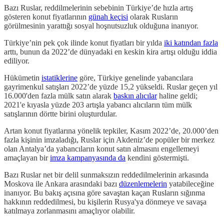
Bazı Ruslar, reddilmelerinin sebebinin Türkiye’de hızla artış
gösteren konut fiyatlarının
günah keçisi
olarak Rusların
görülmesinin yarattığı sosyal hoşnutsuzluk olduğuna inanıyor.
Türkiye’nin pek çok ilinde konut fiyatları bir yılda
iki katından fazla
arttı, bunun da 2022’de dünyadaki en keskin kira artışı olduğu iddia
ediliyor.
Hükümetin
istatiklerine
göre, Türkiye genelinde yabancılara
gayrimenkul satışları 2022’de yüzde 15,2 yükseldi. Ruslar geçen yıl
16.000'den fazla mülk satın alarak
baskın alıcılar
haline geldi;
2021'e kıyasla yüzde 203 artışla yabancı alıcıların tüm mülk
satışlarının dörtte birini oluşturdular.
Artan konut fiyatlarına yönelik tepkiler, Kasım 2022’de, 20.000’den
fazla kişinin imzaladığı, Ruslar için Akdeniz’de popüler bir merkez
olan Antalya’da yabancıların konut satın almasını engellemeyi
amaçlayan bir
imza kampanyasında da
kendini göstermişti.
Bazı Ruslar net bir delil sunmaksızın reddedilmelerinin arkasında
Moskova ile Ankara arasındaki bazı
düzenlemelerin
yatabileceğine
inanıyor. Bu bakış açısına göre savaştan kaçan Rusların sığınma
hakkının reddedilmesi, bu kişilerin Rusya'ya dönmeye ve savaşa
katılmaya zorlanmasını amaçlıyor olabilir.