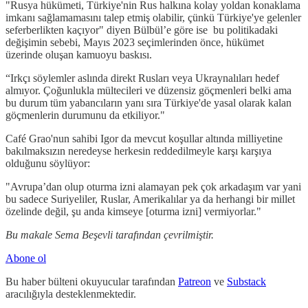
"Rusya hükümeti, Türkiye'nin Rus halkına kolay yoldan konaklama
imkanı sağlamamasını talep etmiş olabilir, çünkü Türkiye'ye gelenler
seferberlikten kaçıyor" diyen Bülbül’e göre ise bu politikadaki
değişimin sebebi, Mayıs 2023 seçimlerinden önce, hükümet
üzerinde oluşan kamuoyu baskısı.
“Irkçı söylemler aslında direkt Rusları veya Ukraynalıları hedef
almıyor. Çoğunlukla mültecileri ve düzensiz göçmenleri belki ama
bu durum tüm yabancıların yanı sıra Türkiye'de yasal olarak kalan
göçmenlerin durumunu da etkiliyor."
Café Grao'nun sahibi Igor da mevcut koşullar altında milliyetine
bakılmaksızın neredeyse herkesin reddedilmeyle karşı karşıya
olduğunu söylüyor:
"Avrupa’dan olup oturma izni alamayan pek çok arkadaşım var yani
bu sadece Suriyeliler, Ruslar, Amerikalılar ya da herhangi bir millet
özelinde değil, şu anda kimseye [oturma izni] vermiyorlar."
Bu makale Sema Beşevli tarafından çevrilmiştir.
Abone ol
Bu haber bülteni okuyucular tarafından
Patreon
ve
Substack
aracılığıyla desteklenmektedir.