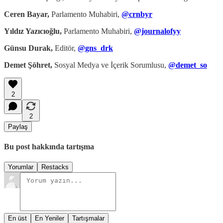
Ceren Bayar,
Parlamento Muhabiri,
@crnbyr
Yıldız Yazıcıoğlu,
Parlamento Muhabiri,
@journalofyy
Günsu Durak,
Editör,
@gns_drk
Demet Şöhret,
Sosyal Medya ve İçerik Sorumlusu,
@demet_so
2
2
Paylaş
Bu post hakkında tartışma
Yorumlar
Restacks
En üst
En Yeniler
Tartışmalar