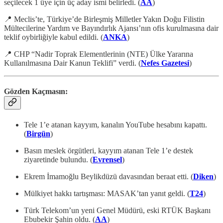
seçilecek 1 üye için üç aday ismi belirledi. (
AA
)
📍 Meclis’te, Türkiye’de Birleşmiş Milletler Yakın Doğu Filistin
Mültecilerine Yardım ve Bayındırlık Ajansı’nın ofis kurulmasına dair
teklif oybirliğiyle kabul edildi. (
ANKA
)
📍 CHP “Nadir Toprak Elementlerinin (NTE) Ülke Yararına
Kullanılmasına Dair Kanun Teklifi” verdi. (
Nefes Gazetesi
)
Gözden Kaçmasın:
Tele 1’e atanan kayyım, kanalın YouTube hesabını kapattı.
(
Birgün
)
Basın meslek örgütleri, kayyım atanan Tele 1’e destek
ziyaretinde bulundu. (
Evrensel
)
Ekrem İmamoğlu Beylikdüzü davasından beraat etti. (
Diken
)
Mülkiyet hakkı tartışması: MASAK’tan yanıt geldi. (
T24
)
Türk Telekom’un yeni Genel Müdürü, eski RTÜK Başkanı
Ebubekir Şahin oldu. (
AA
)