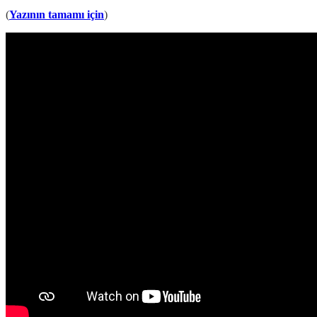
(
Yazının tamamı için
)