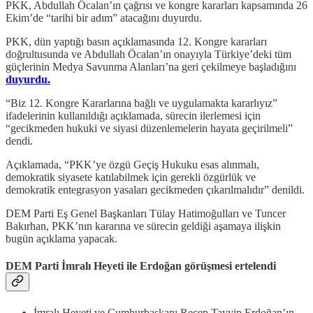
PKK, Abdullah Öcalan’ın çağrısı ve kongre kararları kapsamında 26
Ekim’de “tarihi bir adım” atacağını duyurdu.
PKK, dün yaptığı basın açıklamasında 12. Kongre kararları
doğrultusunda ve Abdullah Öcalan’ın onayıyla Türkiye’deki tüm
güçlerinin Medya Savunma Alanları’na geri çekilmeye başladığını
duyurdu.
“Biz 12. Kongre Kararlarına bağlı ve uygulamakta kararlıyız”
ifadelerinin kullanıldığı açıklamada, sürecin ilerlemesi için
“gecikmeden hukuki ve siyasi düzenlemelerin hayata geçirilmeli”
dendi.
Açıklamada, “PKK’ye özgü Geçiş Hukuku esas alınmalı,
demokratik siyasete katılabilmek için gerekli özgürlük ve
demokratik entegrasyon yasaları gecikmeden çıkarılmalıdır” denildi.
DEM Parti Eş Genel Başkanları Tülay Hatimoğulları ve Tuncer
Bakırhan, PKK’nın kararına ve sürecin geldiği aşamaya ilişkin
bugün açıklama yapacak.
DEM Parti İmralı Heyeti ile Erdoğan görüşmesi ertelendi
İmralı Heyeti ve Cumhurbaşkanı Recep Tayyip Erdoğan’ın