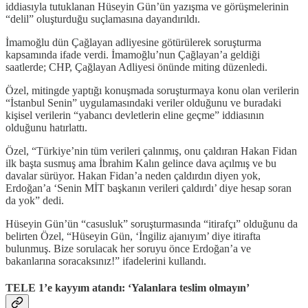
iddiasıyla tutuklanan Hüseyin Gün’ün yazışma ve görüşmelerinin
“delil” oluşturduğu suçlamasına dayandırıldı.
İmamoğlu dün Çağlayan adliyesine götürülerek soruşturma
kapsamında ifade verdi. İmamoğlu’nun Çağlayan’a geldiği
saatlerde; CHP, Çağlayan Adliyesi önünde miting düzenledi.
Özel, mitingde yaptığı konuşmada soruşturmaya konu olan verilerin
“İstanbul Senin” uygulamasındaki veriler olduğunu ve buradaki
kişisel verilerin “yabancı devletlerin eline geçme” iddiasının
olduğunu hatırlattı.
Özel, “Türkiye’nin tüm verileri çalınmış, onu çaldıran Hakan Fidan
ilk başta susmuş ama İbrahim Kalın gelince dava açılmış ve bu
davalar sürüyor. Hakan Fidan’a neden çaldırdın diyen yok,
Erdoğan’a ‘Senin MİT başkanın verileri çaldırdı’ diye hesap soran
da yok” dedi.
Hüseyin Gün’ün “casusluk” soruşturmasında “itirafçı” olduğunu da
belirten Özel, “Hüseyin Gün, ‘İngiliz ajanıyım’ diye itirafta
bulunmuş. Bize sorulacak her soruyu önce Erdoğan’a ve
bakanlarına soracaksınız!” ifadelerini kullandı.
TELE 1’e kayyım atandı: ‘Yalanlara teslim olmayın’