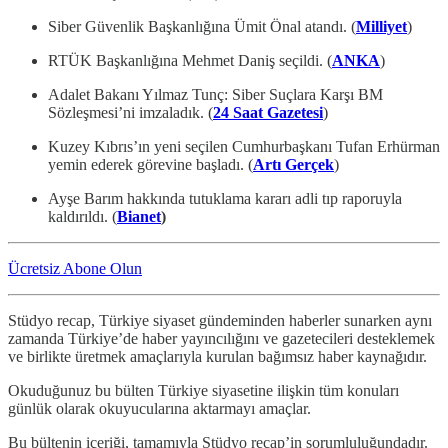
Siber Güvenlik Başkanlığına Ümit Önal atandı. (
Milliyet
)
RTÜK Başkanlığına Mehmet Daniş seçildi. (
ANKA
)
Adalet Bakanı Yılmaz Tunç: Siber Suçlara Karşı BM
Sözleşmesi’ni imzaladık. (
24 Saat Gazetesi
)
Kuzey Kıbrıs’ın yeni seçilen Cumhurbaşkanı Tufan Erhürman
yemin ederek görevine başladı. (
Artı Gerçek
)
Ayşe Barım hakkında tutuklama kararı adli tıp raporuyla
kaldırıldı. (
Bianet
)
Ücretsiz Abone Olun
Stüdyo recap, Türkiye siyaset gündeminden haberler sunarken aynı
zamanda Türkiye’de haber yayıncılığını ve gazetecileri desteklemek
ve birlikte üretmek amaçlarıyla kurulan bağımsız haber kaynağıdır.
Okuduğunuz bu bülten Türkiye siyasetine ilişkin tüm konuları
günlük olarak okuyucularına aktarmayı amaçlar.
Bu bültenin içeriği, tamamıyla Stüdyo recap’in sorumluluğundadır.