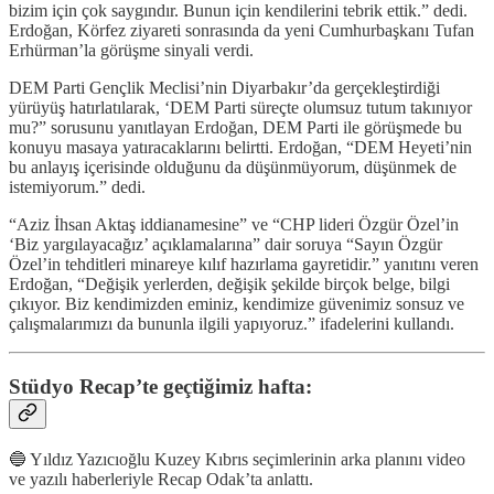
bizim için çok saygındır. Bunun için kendilerini tebrik ettik.” dedi.
Erdoğan, Körfez ziyareti sonrasında da yeni Cumhurbaşkanı Tufan
Erhürman’la görüşme sinyali verdi.
DEM Parti Gençlik Meclisi’nin Diyarbakır’da gerçekleştirdiği
yürüyüş hatırlatılarak, ‘DEM Parti süreçte olumsuz tutum takınıyor
mu?” sorusunu yanıtlayan Erdoğan, DEM Parti ile görüşmede bu
konuyu masaya yatıracaklarını belirtti. Erdoğan, “DEM Heyeti’nin
bu anlayış içerisinde olduğunu da düşünmüyorum, düşünmek de
istemiyorum.” dedi.
“Aziz İhsan Aktaş iddianamesine” ve “CHP lideri Özgür Özel’in
‘Biz yargılayacağız’ açıklamalarına” dair soruya “Sayın Özgür
Özel’in tehditleri minareye kılıf hazırlama gayretidir.” yanıtını veren
Erdoğan, “Değişik yerlerden, değişik şekilde birçok belge, bilgi
çıkıyor. Biz kendimizden eminiz, kendimize güvenimiz sonsuz ve
çalışmalarımızı da bununla ilgili yapıyoruz.” ifadelerini kullandı.
Stüdyo Recap’te geçtiğimiz hafta:
🔵 Yıldız Yazıcıoğlu Kuzey Kıbrıs seçimlerinin arka planını video
ve yazılı haberleriyle Recap Odak’ta anlattı.