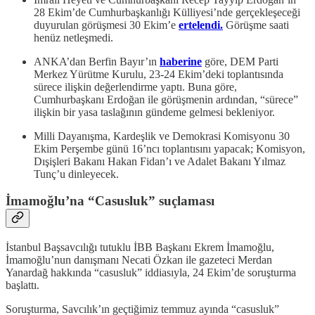
28 Ekim’de Cumhurbaşkanlığı Külliyesi’nde gerçekleşeceği
duyurulan görüşmesi 30 Ekim’e
ertelendi.
Görüşme saati
henüz netleşmedi.
ANKA’dan Berfin Bayır’ın
haberine
göre, DEM Parti
Merkez Yürütme Kurulu, 23-24 Ekim’deki toplantısında
sürece ilişkin değerlendirme yaptı. Buna göre,
Cumhurbaşkanı Erdoğan ile görüşmenin ardından, “sürece”
ilişkin bir yasa taslağının gündeme gelmesi bekleniyor.
Milli Dayanışma, Kardeşlik ve Demokrasi Komisyonu 30
Ekim Perşembe günü 16’ncı toplantısını yapacak; Komisyon,
Dışişleri Bakanı Hakan Fidan’ı ve Adalet Bakanı Yılmaz
Tunç’u dinleyecek.
İmamoğlu’na “Casusluk” suçlaması
İstanbul Başsavcılığı tutuklu İBB Başkanı Ekrem İmamoğlu,
İmamoğlu’nun danışmanı Necati Özkan ile gazeteci Merdan
Yanardağ hakkında “casusluk” iddiasıyla, 24 Ekim’de soruşturma
başlattı.
Soruşturma, Savcılık’ın geçtiğimiz temmuz ayında “casusluk”