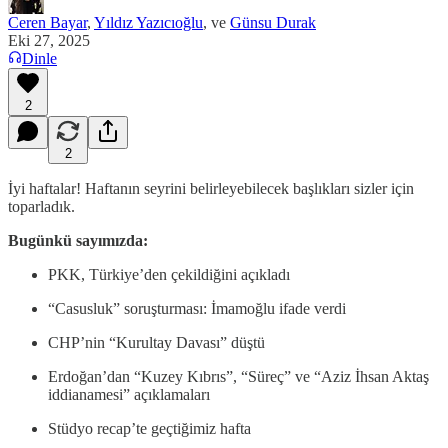
Ceren Bayar
,
Yıldız Yazıcıoğlu
, ve
Günsu Durak
Eki 27, 2025
Dinle
2
2
İyi haftalar! Haftanın seyrini belirleyebilecek başlıkları sizler için
toparladık.
Bugünkü sayımızda:
PKK, Türkiye’den çekildiğini açıkladı
“Casusluk” soruşturması: İmamoğlu ifade verdi
CHP’nin “Kurultay Davası” düştü
Erdoğan’dan “Kuzey Kıbrıs”, “Süreç” ve “Aziz İhsan Aktaş
iddianamesi” açıklamaları
Stüdyo recap’te geçtiğimiz hafta