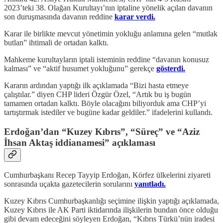
2023’teki 38. Olağan Kurultayı’nın iptaline yönelik açılan davanın
son duruşmasında davanın reddine
karar verdi.
Karar ile birlikte mevcut yönetimin yokluğu anlamına gelen “mutlak
butlan” ihtimali de ortadan kalktı.
Mahkeme kurultayların iptali isteminin reddine “davanın konusuz
kalması” ve “aktif husumet yokluğunu” gerekçe
gösterdi.
Kararın ardından yaptığı ilk açıklamada “Bizi hasta etmeye
çalıştılar.” diyen CHP lideri Özgür Özel, “Artık bu iş bugün
tamamen ortadan kalktı. Böyle olacağını biliyorduk ama CHP’yi
tartıştırmak istediler ve bugüne kadar geldiler.” ifadelerini kullandı.
Erdoğan’dan “Kuzey Kıbrıs”, “Süreç” ve “Aziz
İhsan Aktaş iddianamesi” açıklaması
Cumhurbaşkanı Recep Tayyip Erdoğan, Körfez ülkelerini ziyareti
sonrasında uçakta gazetecilerin sorularını
yanıtladı.
Kuzey Kıbrıs Cumhurbaşkanlığı seçimine ilişkin yaptığı açıklamada,
Kuzey Kıbrıs ile AK Parti iktidarında ilişkilerin bundan önce olduğu
gibi devam edeceğini söyleyen Erdoğan, “Kıbrıs Türkü’nün iradesi