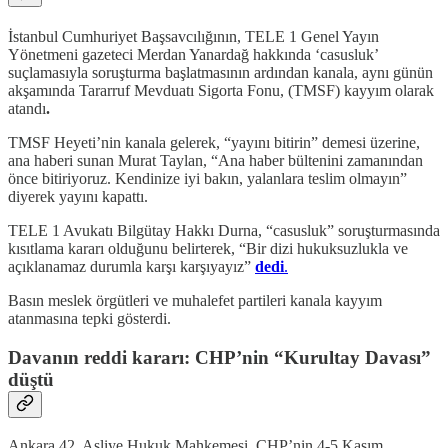
İstanbul Cumhuriyet Başsavcılığının, TELE 1 Genel Yayın
Yönetmeni gazeteci Merdan Yanardağ hakkında ‘casusluk’
suçlamasıyla soruşturma başlatmasının ardından kanala, aynı günün
akşamında Tararruf Mevduatı Sigorta Fonu, (TMSF) kayyım olarak
atandı
.
TMSF Heyeti’nin kanala gelerek, “yayını bitirin” demesi üzerine,
ana haberi sunan Murat Taylan, “Ana haber bültenini zamanından
önce bitiriyoruz. Kendinize iyi bakın, yalanlara teslim olmayın”
diyerek yayını kapattı.
TELE 1 Avukatı Bilgütay Hakkı Durna, “casusluk” soruşturmasında
kısıtlama kararı olduğunu belirterek, “Bir dizi hukuksuzlukla ve
açıklanamaz durumla karşı karşıyayız”
dedi
.
Basın meslek örgütleri ve muhalefet partileri kanala kayyım
atanmasına tepki gösterdi.
Davanın reddi kararı: CHP’nin “Kurultay Davası”
düştü
Ankara 42. Asliye Hukuk Mahkemesi, CHP’nin 4-5 Kasım