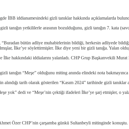
gde İBB iddianamesindeki gizli tanıklar hakkında açıklamalarda bulun
 gizli tanığın yetkililerle arasının bozulduğunu, gizli tanığın 7. kata (sa
l, “Buradan bütün adliye muhabirlerinin bildiği, herkesin adliyede bildiğ
mışlar, İlke’ye söylettirmişler. İlke diye yeni bir gizli tanığa. Yalan o
e İlke hakkındaki iddialarını yalanladı. CHP Grup Başkanvekili Murat Em
i gizli tanığın “Meşe” olduğunu miting anında elindeki nota bakmayınca
in alındığı tarih olarak gösterilen “Kasım 2024” tarihinde gizli tanıklar 
yok” dedi ve “Meşe’nin çektiği ifadeleri İlke’ye şarj etmişler, o yalan
ı Ahmet Özer CHP’nin çarşamba günkü Sultanbeyli mitinginde konuştu.