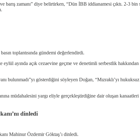
ve barış zamanı” diye belirtirken, “Dün İBB iddianamesi çıktı. 2-3 bin
u.
sın toplantısında gündemi değerlendirdi.
ikte eylül ayında açık cezaevine geçme ve denetimli serbestlik hakkında
beyanı bulunmadı”yı gösterdiğini söyleyen Doğan, “Mızraklı’yı hukuksuz
ına müdahalesini yargı eliyle gerçekleştirdiğine dair oluşan kanaatleri 
kanı’nı dinledi
kanı Mahinur Özdemir Göktaş’ı dinledi.