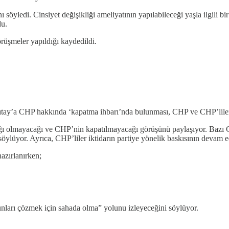
ı söyledi. Cinsiyet değişikliği ameliyatının yapılabileceği yaşla ilgili
du.
üşmeler yapıldığı kaydedildi.
gıtay’a CHP hakkında ‘kapatma ihbarı’nda bulunması, CHP ve CHP’liler
ığı olmayacağı ve CHP’nin kapatılmayacağı görüşünü paylaşıyor. Bazı CHP
ylüyor. Ayrıca, CHP’liler iktidarın partiye yönelik baskısının devam 
azırlanırken;
runları çözmek için sahada olma” yolunu izleyeceğini söylüyor.