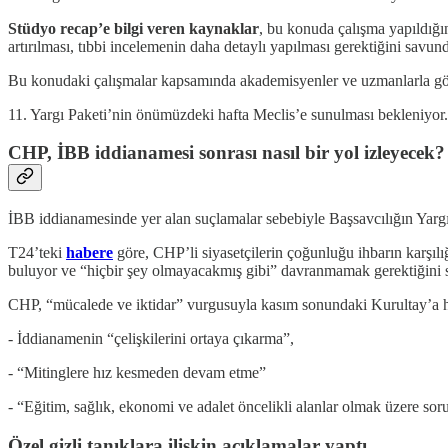
Stüdyo recap’e bilgi veren kaynaklar
, bu konuda çalışma yapıldığın
artırılması, tıbbi incelemenin daha detaylı yapılması gerektiğini savun
Bu konudaki çalışmalar kapsamında akademisyenler ve uzmanlarla gör
11. Yargı Paketi’nin önümüzdeki hafta Meclis’e sunulması bekleniyor.
CHP, İBB iddianamesi sonrası nasıl bir yol izleyecek?
İBB iddianamesinde yer alan suçlamalar sebebiyle Başsavcılığın Yar
T24’teki
habere
göre, CHP’li siyasetçilerin çoğunluğu ihbarın karşıl
buluyor ve “hiçbir şey olmayacakmış gibi” davranmamak gerektiğini sö
CHP, “mücalede ve iktidar” vurgusuyla kasım sonundaki Kurultay’a h
- İddianamenin “çelişkilerini ortaya çıkarma”,
- “Mitinglere hız kesmeden devam etme”
- “Eğitim, sağlık, ekonomi ve adalet öncelikli alanlar olmak üzere so
Özel gizli tanıklara ilişkin açıklamalar yaptı