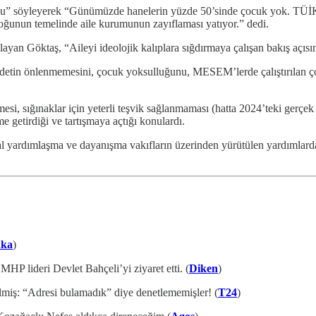
u” söyleyerek “Günümüzde hanelerin yüzde 50’sinde çocuk yok. TÜİK p
çoğunun temelinde aile kurumunun zayıflaması yatıyor.” dedi.
ulayan Göktaş, “Aileyi ideolojik kalıplara sığdırmaya çalışan bakış açı
şiddetin önlenmemesini, çocuk yoksulluğunu, MESEM’lerde çalıştırılan çoc
si, sığınaklar için yeterli teşvik sağlanmaması (hatta 2024’teki gerçek
e getirdiği ve tartışmaya açtığı konulardı.
ardımlaşma ve dayanışma vakıfların üzerinden yürütülen yardımlarda obje
ka
)
P lideri Devlet Bahçeli’yi ziyaret etti. (
Diken
)
ilmiş: “Adresi bulamadık” diye denetlememişler! (
T24
)