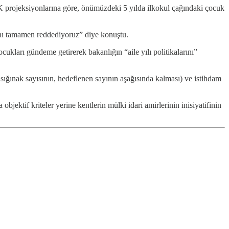
rojeksiyonlarına göre, önümüzdeki 5 yılda ilkokul çağındaki çocuk
sını tamamen reddediyoruz” diye konuştu.
ukları gündeme getirerek bakanlığın “aile yılı politikalarını”
 sığınak sayısının, hedeflenen sayının aşağısında kalması) ve istihdam
ktif kriteler yerine kentlerin mülki idari amirlerinin inisiyatifinin