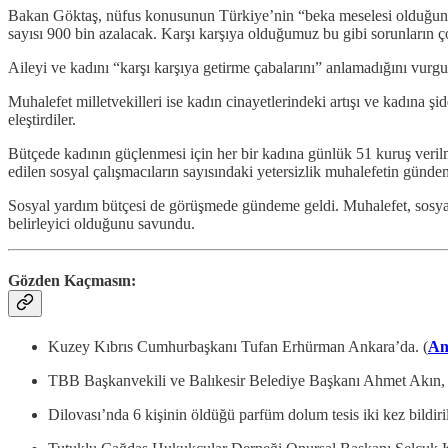
Bakan Göktaş, nüfus konusunun Türkiye’nin “beka meselesi olduğun
sayısı 900 bin azalacak. Karşı karşıya olduğumuz bu gibi sorunların 
Aileyi ve kadını “karşı karşıya getirme çabalarını” anlamadığını vurg
Muhalefet milletvekilleri ise kadın cinayetlerindeki artışı ve kadına 
eleştirdiler.
Bütçede kadının güçlenmesi için her bir kadına günlük 51 kuruş verilme
edilen sosyal çalışmacıların sayısındaki yetersizlik muhalefetin gündem
Sosyal yardım bütçesi de görüşmede gündeme geldi. Muhalefet, sosyal y
belirleyici olduğunu savundu.
Gözden Kaçmasın:
Kuzey Kıbrıs Cumhurbaşkanı Tufan Erhürman Ankara’da. (
An
TBB Başkanvekili ve Balıkesir Belediye Başkanı Ahmet Akın, MH
Dilovası’nda 6 kişinin öldüğü parfüm dolum tesis iki kez bildir