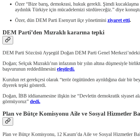
Özer “Bize barış, demokrasi, hukuk gerekli. Şimdi kucaklaşma 
aydınlık Türkiye için mücadelemizi sürdüreceğiz.” diye konuşt
Özer, dün DEM Parti Esenyurt ilçe yönetimini
ziyaret etti
.
DEM Parti’den Mızraklı kararına tepki
DEM Parti Sözcüsü Ayşegül Doğan DEM Parti Genel Merkezi’ndeki ba
Doğan; Selçuk Mızraklı’nın infazının bir yılın altına düşmesiyle birl
başvurunun reddedilmesini
eleştirdi.
Kurulun ret gerekçesi olarak “terör örgütünden ayrıldığına dair bir 
diyerek tepki gösterdi.
Doğan, İBB iddianamesine ilişkin ise “Devletin demokratik siyaset alan
görmüyoruz”
dedi.
Plan ve Bütçe Komisyonu Aile ve Sosyal Hizmetler Ba
Plan ve Bütçe Komisyonu, 12 Kasım’da Aile ve Sosyal Hizmetler Ba