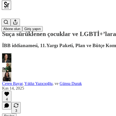
Posta
Abone olun
Giriş yapın
Suça sürüklenen çocuklar ve LGBTİ+’lara 
İBB iddianamesi, 11.Yargı Paketi, Plan ve Bütçe Ko
Ceren Bayar
,
Yıldız Yazıcıoğlu
, ve
Günsu Durak
Kas 14, 2025
4
3