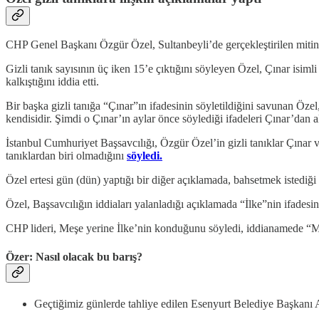
CHP Genel Başkanı Özgür Özel, Sultanbeyli’de gerçekleştirilen mitin
Gizli tanık sayısının üç iken 15’e çıktığını söyleyen Özel, Çınar isimli
kalkıştığını iddia etti.
Bir başka gizli tanığa “Çınar”ın ifadesinin söyletildiğini savunan Öze
kendisidir. Şimdi o Çınar’ın aylar önce söylediği ifadeleri Çınar’dan al
İstanbul Cumhuriyet Başsavcılığı, Özgür Özel’in gizli tanıklar Çınar v
tanıklardan biri olmadığını
söyledi.
Özel ertesi gün (dün) yaptığı bir diğer açıklamada, bahsetmek istediğ
Özel, Başsavcılığın iddiaları yalanladığı açıklamada “İlke”nin ifadesin
CHP lideri, Meşe yerine İlke’nin konduğunu söyledi, iddianamede “Meşe 
Özer: Nasıl olacak bu barış?
Geçtiğimiz günlerde tahliye edilen Esenyurt Belediye Başkan