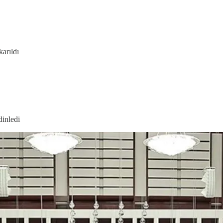
arıldı
inledi