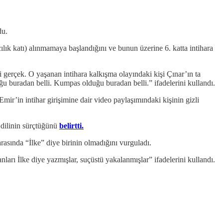
du.
vcılık katı) alınmamaya başlandığını ve bunun üzerine 6. katta intihara
i gerçek. O yaşanan intihara kalkışma olayındaki kişi Çınar’ın ta
lduğu buradan belli. Kumpas olduğu buradan belli.” ifadelerini kullandı.
ir’in intihar girişimine dair video paylaşımındaki kişinin gizli
 dilinin sürçtüğünü
belirtti.
arasında “İlke” diye birinin olmadığını vurguladı.
ları İlke diye yazmışlar, suçüstü yakalanmışlar” ifadelerini kullandı.