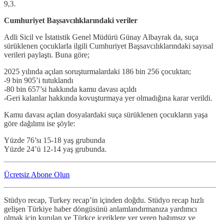
9,3.
Cumhuriyet Başsavcılıklarındaki veriler
Adli Sicil ve İstatistik Genel Müdürü Günay Albayrak da, suça
sürüklenen çocuklarla ilgili Cumhuriyet Başsavcılıklarındaki sayısal
verileri paylaştı. Buna göre;
2025 yılında açılan soruşturmalardaki 186 bin 256 çocuktan;
-9 bin 905’i tutuklandı
-80 bin 657’si hakkında kamu davası açıldı
-Geri kalanlar hakkında kovuşturmaya yer olmadığına karar verildi.
Kamu davası açılan dosyalardaki suça sürüklenen çocukların yaşa
göre dağılımı ise şöyle:
Yüzde 76’sı 15-18 yaş grubunda
Yüzde 24’ü 12-14 yaş grubunda.
Ücretsiz Abone Olun
Stüdyo recap, Turkey recap’in içinden doğdu. Stüdyo recap hızlı
gelişen Türkiye haber döngüsünü anlamlandırmanıza yardımcı
olmak için kurulan ve Türkçe içeriklere yer veren bağımsız ve