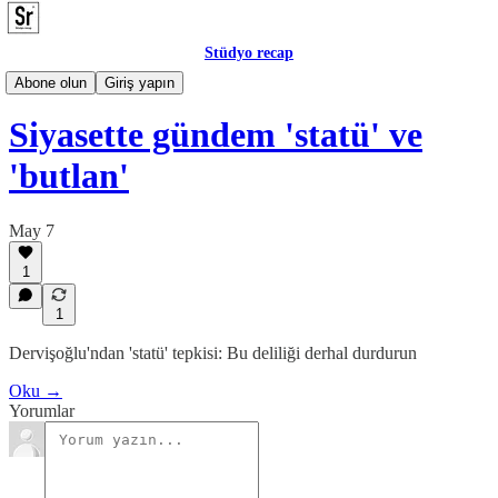
Stüdyo recap
Posta
Abone olun
Giriş yapın
Siyasette gündem 'statü' ve
'butlan'
May 7
1
1
Dervişoğlu'ndan 'statü' tepkisi: Bu deliliği derhal durdurun
Oku →
Yorumlar