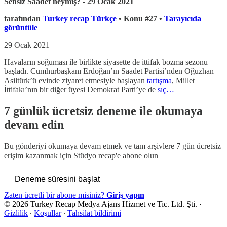
Sensiz Saadet neymiş? - 29 Ocak 2021
tarafından
Turkey recap Türkçe
• Konu #27 •
Tarayıcıda
görüntüle
29 Ocak 2021
Havaların soğuması ile birlikte siyasette de ittifak bozma sezonu
başladı. Cumhurbaşkanı Erdoğan’ın Saadet Partisi’nden Oğuzhan
Asiltürk’ü evinde ziyaret etmesiyle başlayan
tartışma
, Millet
İttifakı’nın bir diğer üyesi Demokrat Parti’ye de
sıç…
7 günlük ücretsiz deneme ile okumaya
devam edin
Bu gönderiyi okumaya devam etmek ve tam arşivlere 7 gün ücretsiz
erişim kazanmak için
Stüdyo recap
'e abone olun
Deneme süresini başlat
Zaten ücretli bir abone misiniz?
Giriş yapın
© 2026 Turkey Recap Medya Ajans Hizmet ve Tic. Ltd. Şti.
·
Gizlilik
∙
Koşullar
∙
Tahsilat bildirimi