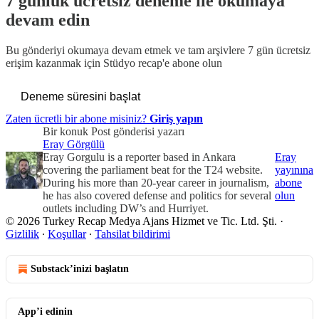
7 günlük ücretsiz deneme ile okumaya
devam edin
Bu gönderiyi okumaya devam etmek ve tam arşivlere 7 gün ücretsiz
erişim kazanmak için
Stüdyo recap
'e abone olun
Deneme süresini başlat
Zaten ücretli bir abone misiniz?
Giriş yapın
Bir konuk Post gönderisi yazarı
Eray Görgülü
Eray Gorgulu is a reporter based in Ankara
Eray
covering the parliament beat for the T24 website.
yayınına
During his more than 20-year career in journalism,
abone
he has also covered defense and politics for several
olun
outlets including DW’s and Hurriyet.
© 2026 Turkey Recap Medya Ajans Hizmet ve Tic. Ltd. Şti.
·
Gizlilik
∙
Koşullar
∙
Tahsilat bildirimi
Substack’inizi başlatın
App’i edinin