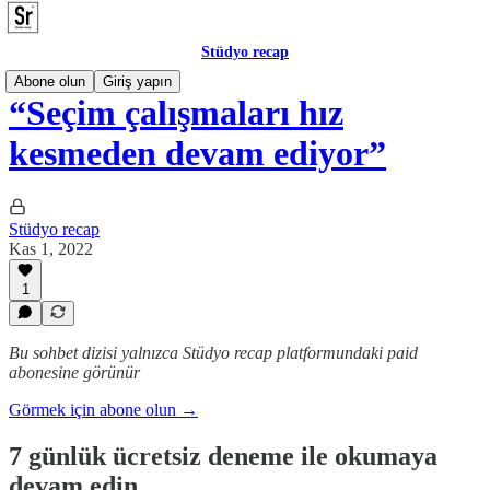
Stüdyo recap
Abone olun
Giriş yapın
“Seçim çalışmaları hız
kesmeden devam ediyor”
Stüdyo recap
Kas 1, 2022
1
Bu sohbet dizisi yalnızca Stüdyo recap platformundaki paid
abonesine görünür
Görmek için abone olun →
7 günlük ücretsiz deneme ile okumaya
devam edin