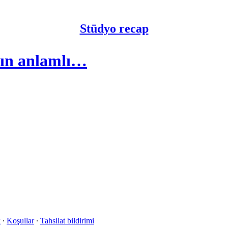
Stüdyo recap
nın anlamlı…
k
∙
Koşullar
∙
Tahsilat bildirimi