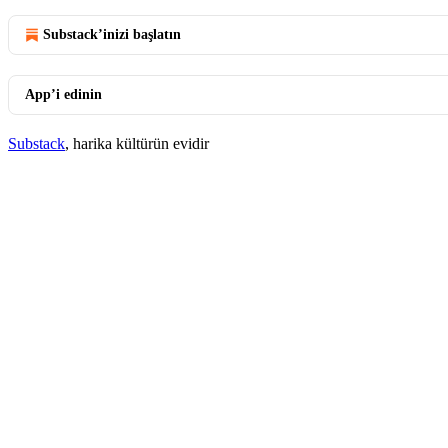
Substack’inizi başlatın
App’i edinin
Substack
, harika kültürün evidir