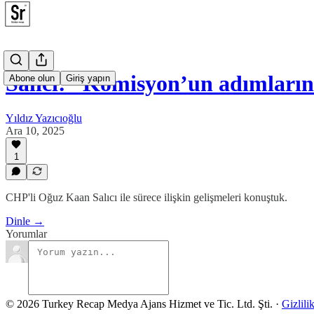
Salıcı: “Komisyon’un adımları
Abone olun
Giriş yapın
Yıldız Yazıcıoğlu
Ara 10, 2025
1
CHP'li Oğuz Kaan Salıcı ile sürece ilişkin gelişmeleri konuştuk.
Dinle →
Yorumlar
© 2026 Turkey Recap Medya Ajans Hizmet ve Tic. Ltd. Şti.
·
Gizlili