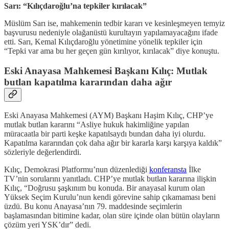
Sarı: “Kılıçdaroğlu’na tepkiler kırılacak”
Müslüm Sarı ise, mahkemenin tedbir kararı ve kesinleşmeyen temyiz
başvurusu nedeniyle olağanüstü kurultayın yapılamayacağını ifade
etti. Sarı, Kemal Kılıçdaroğlu yönetimine yönelik tepkiler için
“Tepki var ama bu her geçen gün kırılıyor, kırılacak” diye konuştu.
Eski Anayasa Mahkemesi Başkanı Kılıç: Mutlak
butlan kapatılma kararından daha ağır
Eski Anayasa Mahkemesi (AYM) Başkanı Haşim Kılıç, CHP’ye
mutlak butlan kararını “Asliye hukuk hakimliğine yapılan
müracaatla bir parti keşke kapatılsaydı bundan daha iyi olurdu.
Kapatılma kararından çok daha ağır bir kararla karşı karşıya kaldık”
sözleriyle değerlendirdi.
Kılıç, Demokrasi Platformu’nun düzenlediği
konferansta
İlke
TV’nin sorularını yanıtladı. CHP’ye mutlak butlan kararına ilişkin
Kılıç, “Doğrusu şaşkınım bu konuda. Bir anayasal kurum olan
Yüksek Seçim Kurulu’nun kendi görevine sahip çıkamaması beni
üzdü. Bu konu Anayasa’nın 79. maddesinde seçimlerin
başlamasından bitimine kadar, olan süre içinde olan bütün olayların
çözüm yeri YSK’dır” dedi.