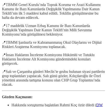
📍TBMM Genel Kurulu’nda Toprak Koruma ve Arazi Kullanımı
Kanunu ile Bazı Kanunlarda Değişiklik Yapılmasına Dair Kanun
Teklifi’nin ilk 5 maddesi kabul edildi. Teklifin görüşülmesine bu
hafta da devam edilecek.
📍17 maddelik Uzman Erbaş Kanunu ile Bazı Kanunlarda
Değişiklik Yapılması Dair Kanun Teklifi’nin Milli Savunma
Komisyonu’nda görüşülmesi bekleniyor.
📍TBMM Şanlıurfa ve Kahramanmaraş Okul Olaylarını ve Dijital
Riskleri Araştırma Komisyonu toplanacak.
📍İnsan Haklarını İnceleme Komisyonu Hükümlü ve Tutuklu
Haklarını İnceleme Alt Komisyonu gündemindeki konuları
görüşecek.
📍Salı ve Çarşamba günleri Meclis’te grubu bulunan siyasi partilerin
grup toplantıları yapılacak. Salı günü gözler, Kılıçdaroğlu ile Özel
yönetimi arasında tartışma konusu olan CHP Grup Toplantısı’nda
olacak.
Gözden Kaçmasın:
Hakkında soruşturma başlatılan Rahmi Koç özür diledi (
DW