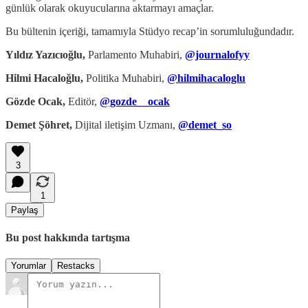
günlük olarak okuyucularına aktarmayı amaçlar.
Bu bültenin içeriği, tamamıyla Stüdyo recap’in sorumluluğundadır.
Yıldız Yazıcıoğlu,
Parlamento Muhabiri,
@journalofyy
Hilmi Hacaloğlu,
Politika Muhabiri,
@hilmihacaloglu
Gözde Ocak,
Editör,
@gozde__ocak
Demet Şöhret,
Dijital iletişim Uzmanı,
@demet_so
3
1
Paylaş
Bu post hakkında tartışma
Yorumlar
Restacks