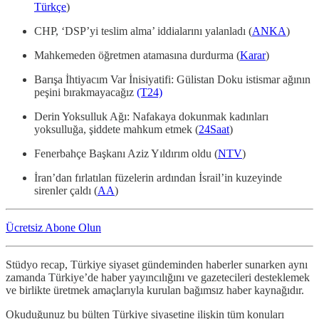
Türkçe
)
CHP, ‘DSP’yi teslim alma’ iddialarını yalanladı (
ANKA
)
Mahkemeden öğretmen atamasına durdurma (
Karar
)
Barışa İhtiyacım Var İnisiyatifi: Gülistan Doku istismar ağının
peşini bırakmayacağız
(T24)
Derin Yoksulluk Ağı: Nafakaya dokunmak kadınları
yoksulluğa, şiddete mahkum etmek (
24Saat
)
Fenerbahçe Başkanı Aziz Yıldırım oldu (
NTV
)
İran’dan fırlatılan füzelerin ardından İsrail’in kuzeyinde
sirenler çaldı (
AA
)
Ücretsiz Abone Olun
Stüdyo recap, Türkiye siyaset gündeminden haberler sunarken aynı
zamanda Türkiye’de haber yayıncılığını ve gazetecileri desteklemek
ve birlikte üretmek amaçlarıyla kurulan bağımsız haber kaynağıdır.
Okuduğunuz bu bülten Türkiye siyasetine ilişkin tüm konuları