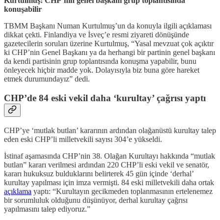
Kurtulmuş: CHP’nin genel başkanı grup toplantısında
konuşabilir
TBMM Başkanı Numan Kurtulmuş’un da konuyla ilgili açıklaması
dikkat çekti. Finlandiya ve İsveç’e resmi ziyareti dönüşünde
gazetecilerin soruları üzerine Kurtulmuş, “Yasal mevzuat çok açıktır
ki CHP’nin Genel Başkanı ya da herhangi bir partinin genel başkanı
da kendi partisinin grup toplantısında konuşma yapabilir, bunu
önleyecek hiçbir madde yok. Dolayısıyla biz buna göre hareket
etmek durumundayız” dedi.
CHP’de 84 eski vekil daha ‘kurultay’ çağrısı yaptı
CHP’ye ‘mutlak butlan’ kararının ardından olağanüstü kurultay talep
eden eski CHP’li milletvekili sayısı 304’e yükseldi.
İstinaf aşamasında CHP’nin 38. Olağan Kurultayı hakkında “mutlak
butlan” kararı verilmesi ardından 220 CHP’li eski vekil ve senatör,
kararı hukuksuz bulduklarını belirterek 45 gün içinde ‘derhal’
kurultay yapılması için imza vermişti. 84 eski milletvekili daha ortak
açıklama
yaptı: “Kurultayın gecikmeden toplanmasının ertelenemez
bir sorumluluk olduğunu düşünüyor, derhal kurultay çağrısı
yapılmasını talep ediyoruz.”