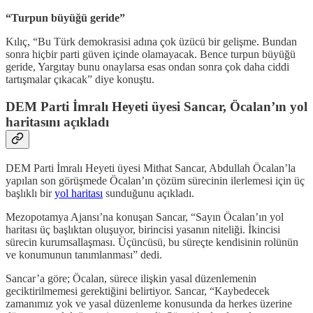
“Turpun büyüğü geride”
Kılıç, “Bu Türk demokrasisi adına çok üzücü bir gelişme. Bundan
sonra hiçbir parti güven içinde olamayacak. Bence turpun büyüğü
geride, Yargıtay bunu onaylarsa esas ondan sonra çok daha ciddi
tartışmalar çıkacak” diye konuştu.
DEM Parti İmralı Heyeti üyesi Sancar, Öcalan’ın yol
haritasını açıkladı
DEM Parti İmralı Heyeti üyesi Mithat Sancar, Abdullah Öcalan’la
yapılan son görüşmede Öcalan’ın çözüm sürecinin ilerlemesi için üç
başlıklı bir
yol haritası
sunduğunu açıkladı.
Mezopotamya Ajansı’na konuşan Sancar, “Sayın Öcalan’ın yol
haritası üç başlıktan oluşuyor, birincisi yasanın niteliği. İkincisi
sürecin kurumsallaşması. Üçüncüsü, bu süreçte kendisinin rolünün
ve konumunun tanımlanması” dedi.
Sancar’a göre; Öcalan, sürece ilişkin yasal düzenlemenin
geciktirilmemesi gerektiğini belirtiyor. Sancar, “Kaybedecek
zamanımız yok ve yasal düzenleme konusunda da herkes üzerine