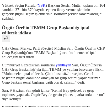
Yüksek Seçim Kurulu (
YSK
) Başkanı Serdar Mutta, toplam bin 164
sandıkta 371 bin 870 kayıtlı seçmen ile oy verme işleminin
gerçekleştiğini, seçim işlemlerinin sorunsuz şekilde tamamlandığını
açıkladı.
Özgür Özel’in TBMM Grup Başkanlığı iptal
edilecek iddiası
CHP Genel Merkez Parti Sözcüsü Müslim Sarı, Özgür Özel’in CHP
Grup Başkanlığı’nın TBMM Başkanlığınca ‘muhtemelen’ iptal
edileceğini ileri sürdü.
Cumhuriyet Gazetesi’nin sorularını
yanıtlayan
Sarı, Özgür Özel’in
CHP Grup Başkanlığı’yla ilgili TBMM’ye yapılan başvuruya ilişkin
“Muhtemelen iptal edilecek. Çünkü usulsüz bir seçim. Genel
başkanın bilgisi dahilinde olmayan bir grup seçimi yapılabilir mi?
Grup başkanı genel başkana bağlı olarak çalışılır” dedi.
Sarı, 9 Haziran Salı günü içinse “Kemal Bey gelecek ve grup
toplantısı yapacak. Özgür Bey de gelsin yönetsin, arkasında dursun”
diye konuştu.