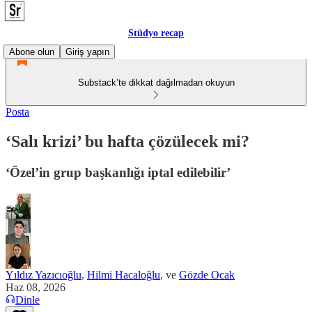
Stüdyo recap
Abone olun
Giriş yapın
Substack’te dikkat dağılmadan okuyun
Posta
‘Salı krizi’ bu hafta çözülecek mi?
‘Özel’in grup başkanlığı iptal edilebilir’
Yıldız Yazıcıoğlu
,
Hilmi Hacaloğlu
, ve
Gözde Ocak
Haz 08, 2026
Dinle