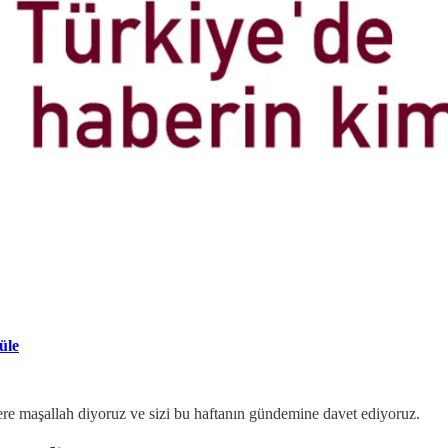
üle
ere maşallah diyoruz ve sizi bu haftanın gündemine davet ediyoruz.