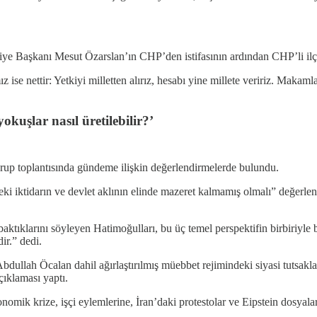
Başkanı Mesut Özarslan’ın CHP’den istifasının ardından CHP’li ilçe be
z ise nettir: Yetkiyi milletten alırız, hesabı yine millete veririz. Makam
yokuşlar nasıl üretilebilir?’
up toplantısında gündeme ilişkin değerlendirmelerde bulundu.
ki iktidarın ve devlet aklının elinde mazeret kalmamış olmalı” değerlen
tıklarını söyleyen Hatimoğulları, bu üç temel perspektifin birbiriyle b
ir.” dedi.
ullah Öcalan dahil ağırlaştırılmış müebbet rejimindeki siyasi tutsakla
çıklaması yaptı.
mik krize, işçi eylemlerine, İran’daki protestolar ve Eipstein dosyaları