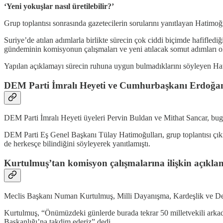
‘Yeni yokuşlar nasıl üretilebilir?’
Grup toplantısı sonrasında gazetecilerin sorularını yanıtlayan Hatimoğ
Suriye’de atılan adımlarla birlikte sürecin çok ciddi biçimde hafifled
gündeminin komisyonun çalışmaları ve yeni atılacak somut adımları o
Yapılan açıklamayı sürecin ruhuna uygun bulmadıklarını söyleyen Hatimo
DEM Parti İmralı Heyeti ve Cumhurbaşkanı Erdoğa
DEM Parti İmralı Heyeti üyeleri Pervin Buldan ve Mithat Sancar, bu
DEM Parti Eş Genel Başkanı Tülay Hatimoğulları, grup toplantısı çı
de herkesçe bilindiğini söyleyerek yanıtlamıştı.
Kurtulmuş’tan komisyon çalışmalarına ilişkin açıkla
Meclis Başkanı Numan Kurtulmuş, Milli Dayanışma, Kardeşlik ve De
Kurtulmuş, “Önümüzdeki günlerde burada tekrar 50 milletvekili arka
Başkanlığı’na takdim ederiz” dedi.