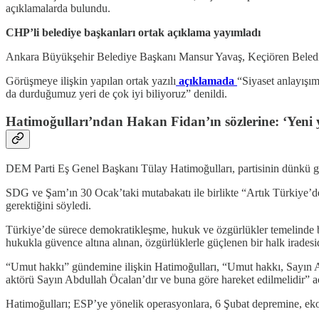
açıklamalarda bulundu.
CHP’li belediye başkanları ortak açıklama yayımladı
Ankara Büyükşehir Belediye Başkanı Mansur Yavaş, Keçiören Belediye 
Görüşmeye ilişkin yapılan ortak yazılı
açıklamada
“Siyaset anlayışımı
da durduğumuz yeri de çok iyi biliyoruz” denildi.
Hatimoğulları’ndan Hakan Fidan’ın sözlerine:
‘Yeni 
DEM Parti Eş Genel Başkanı Tülay Hatimoğulları, partisinin dünkü gr
SDG ve Şam’ın 30 Ocak’taki mutabakatı ile birlikte “Artık Türkiye’de
gerektiğini söyledi.
Türkiye’de sürece demokratikleşme, hukuk ve özgürlükler temelinde bak
hukukla güvence altına alınan, özgürlüklerle güçlenen bir halk iradesid
“Umut hakkı” gündemine ilişkin Hatimoğulları, “Umut hakkı, Sayın Abd
aktörü Sayın Abdullah Öcalan’dır ve buna göre hareket edilmelidir” a
Hatimoğulları; ESP’ye yönelik operasyonlara, 6 Şubat depremine, ekono