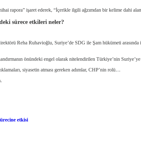
ihai rapora” işaret ederek, “İçerikle ilgili ağzımdan bir kelime dahi a
eki sürece etkileri neler?
irektörü Reha Ruhavioğlu, Suriye’de SDG ile Şam hükümeti arasında 
landırmanın önündeki engel olarak nitelendirilen Türkiye’nin Suriye’ye 
çıklamaları, siyasetin atması gereken adımlar, CHP’nin rolü…
.
recine etkisi