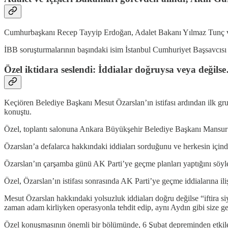
Cumhurbaşkanı Recep Tayyip Erdoğan, Adalet Bakanı Yılmaz Tunç ve İ
İBB soruşturmalarının başındaki isim İstanbul Cumhuriyet Başsavcısı 
Özel iktidara seslendi: İddialar doğruysa veya değils
Keçiören Belediye Başkanı Mesut Özarslan’ın istifası ardından ilk gru
konuştu.
Özel, toplantı salonuna Ankara Büyükşehir Belediye Başkanı Mansur Yav
Özarslan’a defalarca hakkındaki iddiaları sorduğunu ve herkesin içinde 
Özarslan’ın çarşamba günü AK Parti’ye geçme planları yaptığını söyleye
Özel, Özarslan’ın istifası sonrasında AK Parti’ye geçme iddialarına iliş
Mesut Özarslan hakkındaki yolsuzluk iddiaları doğru değilse “iftira s
zaman adam kirliyken operasyonla tehdit edip, aynı Aydın gibi size ge
Özel konuşmasının önemli bir bölümünde, 6 Şubat depreminden etkilenen