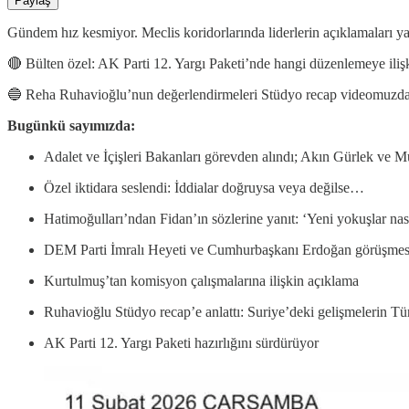
Paylaş
Gündem hız kesmiyor. Meclis koridorlarında liderlerin açıklamaları y
🔴 Bülten özel: AK Parti 12. Yargı Paketi’nde hangi düzenlemeye ilişk
🔵 Reha Ruhavioğlu’nun değerlendirmeleri Stüdyo recap videomuzda
Bugünkü sayımızda:
Adalet ve İçişleri Bakanları görevden alındı; Akın Gürlek ve M
Özel iktidara seslendi: İddialar doğruysa veya değilse…
Hatimoğulları’ndan Fidan’ın sözlerine yanıt: ‘Yeni yokuşlar nasıl
DEM Parti İmralı Heyeti ve Cumhurbaşkanı Erdoğan görüşmes
Kurtulmuş’tan komisyon çalışmalarına ilişkin açıklama
Ruhavioğlu Stüdyo recap’e anlattı: Suriye’deki gelişmelerin Tür
AK Parti 12. Yargı Paketi hazırlığını sürdürüyor