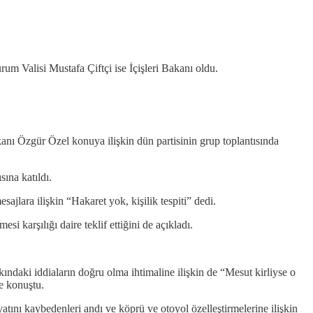
m Valisi Mustafa Çiftçi ise İçişleri Bakanı oldu.
anı Özgür Özel konuya ilişkin dün partisinin grup toplantısında
ına katıldı.
ajlara ilişkin “Hakaret yok, kişilik tespiti” dedi.
 karşılığı daire teklif ettiğini de açıkladı.
ındaki iddiaların doğru olma ihtimaline ilişkin de “Mesut kirliyse o
ye konuştu.
tını kaybedenleri andı ve köprü ve otoyol özelleştirmelerine ilişkin