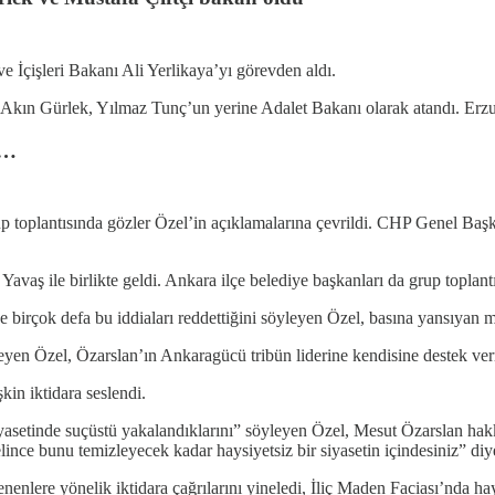
çişleri Bakanı Ali Yerlikaya’yı görevden aldı.
Akın Gürlek, Yılmaz Tunç’un yerine Adalet Bakanı olarak atandı. Erzuru
e…
p toplantısında gözler Özel’in açıklamalarına çevrildi. CHP Genel Başk
aş ile birlikte geldi. Ankara ilçe belediye başkanları da grup toplantıs
birçok defa bu iddiaları reddettiğini söyleyen Özel, basına yansıyan mes
n Özel, Özarslan’ın Ankaragücü tribün liderine kendisine destek vermesi
kin iktidara seslendi.
iyasetinde suçüstü yakalandıklarını” söyleyen Özel, Mesut Özarslan hakk
lince bunu temizleyecek kadar haysiyetsiz bir siyasetin içindesiniz” di
lere yönelik iktidara çağrılarını yineledi, İliç Maden Faciası’nda haya