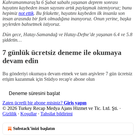
Kahramanmaraş’ta 6 Şubat sabahı yaşanan deprem sonrası
hayatını kaybeden insan sayısını artık paylaşmak istemiyoruz; bunu
hepimiz
not ettik
. Bu felakette, hayatını kaybeden ilk insanla son
insan arasında bir fark olmadığına inanıyoruz. Onun yerine, başka
şeylerden bahsetmek istiyoruz.
Dün gece, Hatay-Samandağ ve Hatay-Defne’de yaşanan 6.4 ve 5.8
şiddetin…
7 günlük ücretsiz deneme ile okumaya
devam edin
Bu gönderiyi okumaya devam etmek ve tam arşivlere 7 gün ücretsiz
erişim kazanmak için
Stüdyo recap
'e abone olun
Deneme süresini başlat
Zaten ücretli bir abone misiniz?
Giriş yapın
© 2026 Turkey Recap Medya Ajans Hizmet ve Tic. Ltd. Şti.
·
Gizlilik
∙
Koşullar
∙
Tahsilat bildirimi
Substack’inizi başlatın