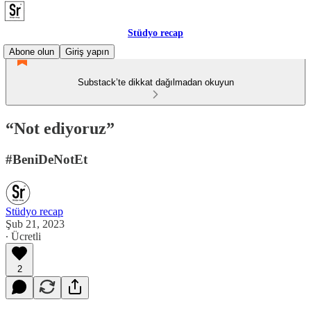
Stüdyo recap
Abone olun
Giriş yapın
Substack’te dikkat dağılmadan okuyun
“Not ediyoruz”
#BeniDeNotEt
Stüdyo recap
Şub 21, 2023
∙ Ücretli
2