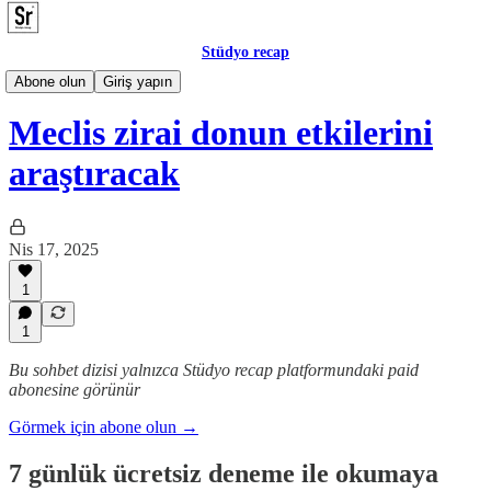
Stüdyo recap
Meclis
Abone olun
Giriş yapın
Meclis zirai donun etkilerini
araştıracak
Nis 17, 2025
1
1
Bu sohbet dizisi yalnızca Stüdyo recap platformundaki paid
abonesine görünür
Görmek için abone olun →
7 günlük ücretsiz deneme ile okumaya