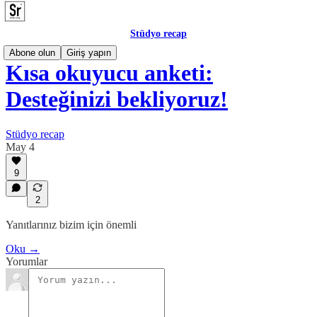
Stüdyo recap
Abone olun
Giriş yapın
Kısa okuyucu anketi:
Desteğinizi bekliyoruz!
Stüdyo recap
May 4
9
2
Yanıtlarınız bizim için önemli
Oku →
Yorumlar