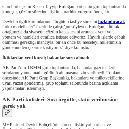
Cumhurbaşkanı Recep Tayyip Erdoğan partisinin grup toplantısında
konuştu, çözüm sürecine ilişkin kararlılık vurgusu öne çıktı.
Devletin ilgili kurumlarının “örgütün tasfiye sürecini
hızlandıracak
farklı modeliteler” üzerinde çalıştığını söyleyen Erdoğan, “İttifak
ortağımızla da siyasetin çözüm kapasitesini artıracak yeni yol,
yöntem ve hamleleri etraflıca istişare ediyoruz. Hayırlı işlerde çabuk
olunması gerektiği inancıyla, bir an önce bu meseleyi milletimizin
gündeminden çıkarmak istiyoruz” diye konuştu.
İktidardan yeni kural; bakanlar soru almadı
AK Parti’nin TBMM grup toplantısında, bakanlar gazetecilerin
sorularını yanıtlamadı, görüntü alınmasına izin verilmedi. Toplantı
öncesinde AK Parti Grup Başkanlığı, bakanlara ve milletvekillerine
uyarı yazısı göndermiş, grup toplantı salonunda basına açıklama
yapmamaları istenmişti.
AK Parti kulisleri: Sıra örgütte, statü verilmesine
gerek yok
MHP Lideri Devlet Bahçeli’nin sürece ilişkin yol haritası ve