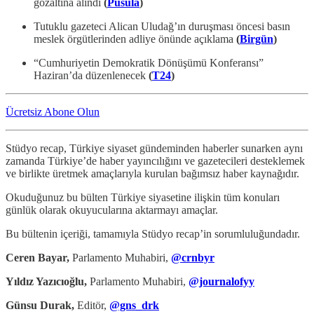
gözaltına alındı
(
Pusula
)
Tutuklu gazeteci Alican Uludağ’ın duruşması öncesi basın
meslek örgütlerinden adliye önünde açıklama
(
Birgün
)
“Cumhuriyetin Demokratik Dönüşümü Konferansı”
Haziran’da düzenlenecek
(
T24
)
Ücretsiz Abone Olun
Stüdyo recap, Türkiye siyaset gündeminden haberler sunarken aynı
zamanda Türkiye’de haber yayıncılığını ve gazetecileri desteklemek
ve birlikte üretmek amaçlarıyla kurulan bağımsız haber kaynağıdır.
Okuduğunuz bu bülten Türkiye siyasetine ilişkin tüm konuları
günlük olarak okuyucularına aktarmayı amaçlar.
Bu bültenin içeriği, tamamıyla Stüdyo recap’in sorumluluğundadır.
Ceren Bayar,
Parlamento Muhabiri,
@crnbyr
Yıldız Yazıcıoğlu,
Parlamento Muhabiri,
@journalofyy
Günsu Durak,
Editör,
@gns_drk