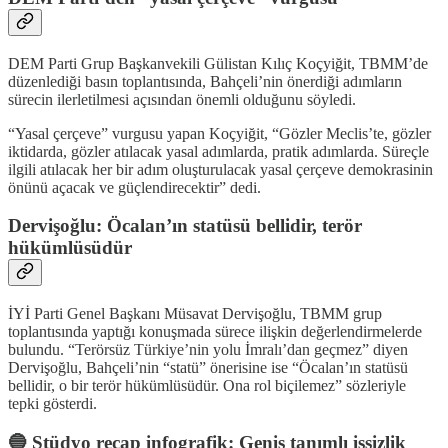
DEM Parti Grup Başkanvekili Gülistan Kılıç Koçyiğit, TBMM’de
düzenlediği basın toplantısında, Bahçeli’nin önerdiği adımların
sürecin ilerletilmesi açısından önemli olduğunu söyledi.
“Yasal çerçeve” vurgusu yapan Koçyiğit, “Gözler Meclis’te, gözler
iktidarda, gözler atılacak yasal adımlarda, pratik adımlarda. Süreçle
ilgili atılacak her bir adım oluşturulacak yasal çerçeve demokrasinin
önünü açacak ve güçlendirecektir” dedi.
Dervişoğlu: Öcalan’ın statüsü bellidir, terör
hükümlüsüdür
İYİ Parti Genel Başkanı Müsavat Dervişoğlu, TBMM grup
toplantısında yaptığı konuşmada sürece ilişkin değerlendirmelerde
bulundu. “Terörsüz Türkiye’nin yolu İmralı’dan geçmez” diyen
Dervişoğlu, Bahçeli’nin “statü” önerisine ise “Öcalan’ın statüsü
bellidir, o bir terör hükümlüsüdür. Ona rol biçilemez” sözleriyle
tepki gösterdi.
🔵 Stüdyo recap infografik: Geniş tanımlı işsizlik