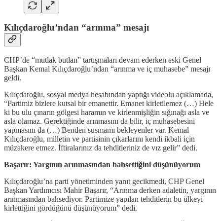
Kılıçdaroğlu’ndan “arınma” mesajı
CHP’de “mutlak butlan” tartışmaları devam ederken eski Genel
Başkan Kemal Kılıçdaroğlu’ndan “arınma ve iç muhasebe” mesajı
geldi.
Kılıçdaroğlu, sosyal medya hesabından yaptığı videolu açıklamada,
“Partimiz bizlere kutsal bir emanettir. Emanet kirletilemez (…) Hele
ki bu ulu çınarın gölgesi haramın ve kirlenmişliğin sığınağı asla ve
asla olamaz. Gerektiğinde arınmasını da bilir, iç muhasebesini
yapmasını da (…) Benden susmamı bekleyenler var. Kemal
Kılıçdaroğlu, milletin ve partisinin çıkarlarını kendi ikbali için
müzakere etmez. İftiralarınız da tehditleriniz de vız gelir” dedi.
Başarır: Yargının arınmasından bahsettiğini düşünüyorum
Kılıçdaroğlu’na parti yönetiminden yanıt gecikmedi, CHP Genel
Başkan Yardımcısı Mahir Başarır, “Arınma derken adaletin, yargının
arınmasından bahsediyor. Partimize yapılan tehditlerin bu ülkeyi
kirlettiğini gördüğünü düşünüyorum” dedi.