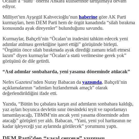
Öcalan’a “statü” önerisi Ankara kulislerinde tartışılmaya devam
ediyor.
Milliyet’ten Ayşegül Kahvecioğlu’nun
haberine
göre AK Parti
kurmayları, hem DEM Parti hem de örgüt kanadında “silah bırakma
konusunda ayak direyenler” bulunduğunu savundu.
Kurmaylar, Bahçeli’nin “Öcalan’ın iradesini tahkim edecek yeni
adımlar atılması gerektiğine işaret ettiği” görüşünde birleşti.
“Örgütün önce silah bırakmada ayak dirediği zamanı telafi etmesi
lazım” diyen kurmaylar “Öcalan’a statü verilmesine gerek yok”
görüşünü de dile getirdi.
“Asıl adımlar sonbaharda, yeni yasama döneminde atılacak”
Nefes Gazetesi’nden Nuray Babacan da
yazısında
, Bahçeli’nin
açıklamalarının “adımları hızlandırmak amaçlı” olarak
değerlendirildiğini ifade etti.
Yazıda, “Bütün bu çabalara karşın asıl adımların sonbahara kaldığı,
yaz ayları boyunca devletin sınır ötesindeki teyit ve raporlamayı
tamamlayacağı, TBMM’nin ancak yeni yasama döneminde adım
atacağı” görüşleri yer aldı. Babacan, “Yani, yeni yol haritasının ne
kadar işleyeceği yaz aylarında görülecek” yorumunu yaptı.
DEM Parti’den “yasal çerçeve” vurgusu