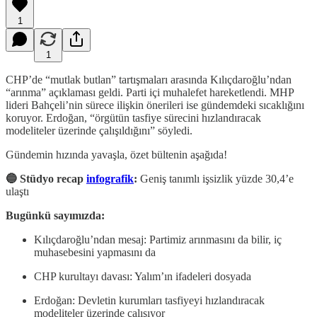
1
1
CHP’de “mutlak butlan” tartışmaları arasında Kılıçdaroğlu’ndan
“arınma” açıklaması geldi. Parti içi muhalefet hareketlendi. MHP
lideri Bahçeli’nin sürece ilişkin önerileri ise gündemdeki sıcaklığını
koruyor. Erdoğan, “örgütün tasfiye sürecini hızlandıracak
modeliteler üzerinde çalışıldığını” söyledi.
Gündemin hızında yavaşla, özet bültenin aşağıda!
🔵 Stüdyo recap
infografik
:
Geniş tanımlı işsizlik yüzde 30,4’e
ulaştı
Bugünkü sayımızda:
Kılıçdaroğlu’ndan mesaj: Partimiz arınmasını da bilir, iç
muhasebesini yapmasını da
CHP kurultayı davası: Yalım’ın ifadeleri dosyada
Erdoğan: Devletin kurumları tasfiyeyi hızlandıracak
modeliteler üzerinde çalışıyor