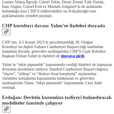
Gamze Akkuş İlgezdi, Gürsel Tekin, Deniz Demir, Faik Öztrak,
İnan Akgün, Gürsel Erol ve Mustafa Adıgüzel’in de aralarında
bulunduğu bazı CHP’li milletvekilleri ise Kılıçdaroğlu’nun
açıklamalarını yeniden paylaştı.
CHP kurultayı davası: Yalım’ın ifadeleri dosyada
CHP’nin, 4-5 Kasım 2023’te gerçekleştirdiği 38. Olağan
Kurultayı’na ilişkin Ankara Cumhuriyet Başsavcılığı tarafından
başlatılan davada, görevden uzaklaştırılan CHP’li Uşak Belediye
Başkanı Özkan Yalım’ın ifadeleri de
dosyaya girdi
.
Yalım’ın “etkin pişmanlık” kapsamında verdiği ifadeleri de kapsayan
dosyanın incelemesi sürüyor. İstanbul Cumhuriyet Başsavcılığınca
“rüşvet”, “irtikap” ve “ihaleye fesat karıştırma” suçlarından
yürütülen soruşturma kapsamında tutuklanan ve görevden
uzaklaştırılan Yalım, “etkin pişmanlık” kapsamında 3 kez ifade
vermişti.
Erdoğan: Devletin kurumları tasfiyeyi hızlandıracak
modeliteler üzerinde çalışıyor