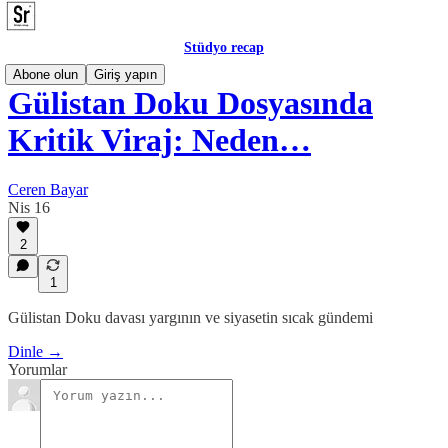
Stüdyo recap
Abone olun
Giriş yapın
Gülistan Doku Dosyasında
Kritik Viraj: Neden…
Ceren Bayar
Nis 16
2
1
Gülistan Doku davası yargının ve siyasetin sıcak gündemi
Dinle →
Yorumlar