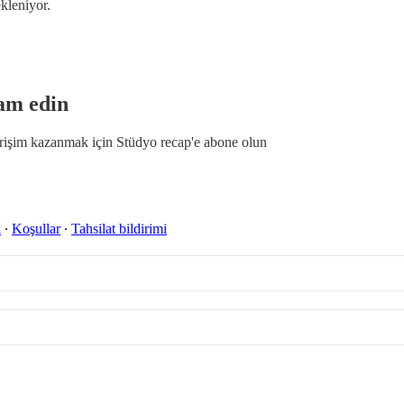
kleniyor.
am edin
erişim kazanmak için
Stüdyo recap
'e abone olun
k
∙
Koşullar
∙
Tahsilat bildirimi