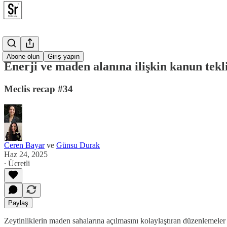
Meclis
Abone olun
Giriş yapın
Enerji ve maden alanına ilişkin kanun tekl
Meclis recap #34
Ceren Bayar
ve
Günsu Durak
Haz 24, 2025
∙ Ücretli
Paylaş
Zeytinliklerin maden sahalarına açılmasını kolaylaştıran düzenlemeler