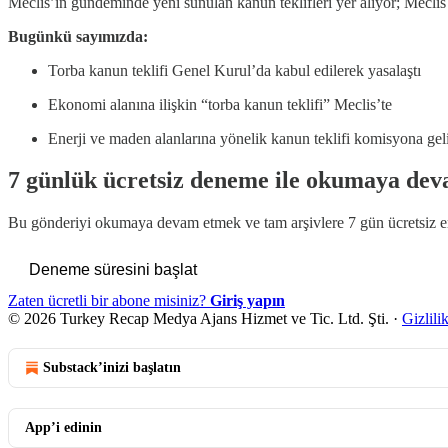
Meclis’in gündeminde yeni sunulan kanun teklifleri yer alıyor; Meclis
Bugünkü sayımızda:
Torba kanun teklifi Genel Kurul’da kabul edilerek yasalaştı
Ekonomi alanına ilişkin “torba kanun teklifi” Meclis’te
Enerji ve maden alanlarına yönelik kanun teklifi komisyona ge
7 günlük ücretsiz deneme ile okumaya dev
Bu gönderiyi okumaya devam etmek ve tam arşivlere 7 gün ücretsiz 
Deneme süresini başlat
Zaten ücretli bir abone misiniz?
Giriş yapın
© 2026 Turkey Recap Medya Ajans Hizmet ve Tic. Ltd. Şti.
·
Gizlili
Substack’inizi başlatın
App’i edinin