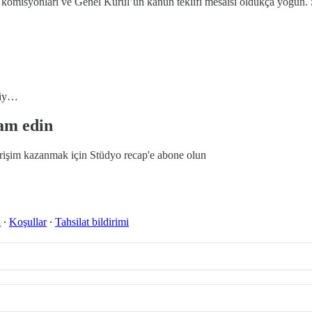
 komisyonları ve Genel Kurul’un kanun teklifi mesaisi oldukça yoğun. Si
liy…
am edin
erişim kazanmak için
Stüdyo recap
'e abone olun
k
∙
Koşullar
∙
Tahsilat bildirimi