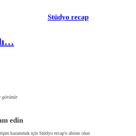
Stüdyo recap
nlı…
e görünür
am edin
erişim kazanmak için
Stüdyo recap
'e abone olun