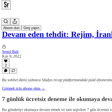
Odak
Abone olun
Giriş yapın
Devam eden tehdit: Rejim, İra
Şenol Balı
Kas 9, 2022
2
Bu sohbet dizisi yalnızca Stüdyo recap platformundaki paid abonesin
Görmek için abone olun →
7 günlük ücretsiz deneme ile okumaya dev
Bu gönderiyi okumaya devam etmek ve tam arşivlere 7 gün ücretsiz 