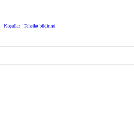
k
∙
Koşullar
∙
Tahsilat bildirimi