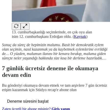
13. cumhurbaşkanlığı seçimlerinde, en çok oyu alan
isim 12. cumhurbaşkanı Erdoğan oldu. (
Kaynak
)
Sonuç da süreç de hepimizin malumu. Basit bir demokratik eylem
olan seçimin, nasıl kazanmak ya da kaybetmek eylemlerine evrildiği
de… O yüzden, malumun ilanını bir kenara bırakıp, maluma giden
süreçte neler yaşandığı hakkında size kısa bir derleme hazırladık.…
7 günlük ücretsiz deneme ile okumaya
devam edin
Bu gönderiyi okumaya devam etmek ve tam arşivlere 7 gün ücretsiz
erişim kazanmak için
Stüdyo recap
'e abone olun
Deneme süresini başlat
Zaten ücretli bir abone misiniz?
Giriş yapın