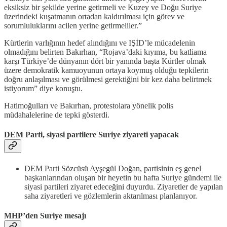
eksiksiz bir şekilde yerine getirmeli ve Kuzey ve Doğu Suriye
üzerindeki kuşatmanın ortadan kaldırılması için görev ve
sorumluluklarını acilen yerine getirmeliler.”
Kürtlerin varlığının hedef alındığını ve IŞİD’le mücadelenin
olmadığını belirten Bakırhan, “Rojava’daki kıyıma, bu katliama
karşı Türkiye’de dünyanın dört bir yanında başta Kürtler olmak
üzere demokratik kamuoyunun ortaya koymuş olduğu tepkilerin
doğru anlaşılması ve görülmesi gerektiğini bir kez daha belirtmek
istiyorum” diye konuştu.
Hatimoğulları ve Bakırhan, protestolara yönelik polis
müdahalelerine de tepki gösterdi.
DEM Parti, siyasi partilere Suriye ziyareti yapacak
DEM Parti Sözcüsü Ayşegül Doğan, partisinin eş genel
başkanlarından oluşan bir heyetin bu hafta Suriye gündemi ile
siyasi partileri ziyaret edeceğini duyurdu. Ziyaretler de yapılan
saha ziyaretleri ve gözlemlerin aktarılması planlanıyor.
MHP’den Suriye mesajı