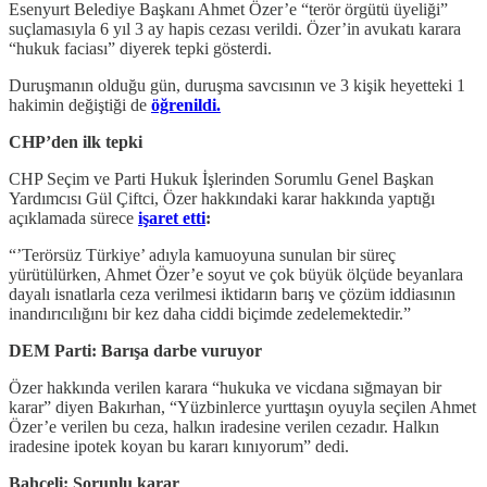
Esenyurt Belediye Başkanı Ahmet Özer’e “terör örgütü üyeliği”
suçlamasıyla 6 yıl 3 ay hapis cezası verildi. Özer’in avukatı karara
“hukuk faciası” diyerek tepki gösterdi.
Duruşmanın olduğu gün, duruşma savcısının ve 3 kişik heyetteki 1
hakimin değiştiği de
öğrenildi.
CHP’den ilk tepki
CHP Seçim ve Parti Hukuk İşlerinden Sorumlu Genel Başkan
Yardımcısı Gül Çiftci, Özer hakkındaki karar hakkında yaptığı
açıklamada sürece
işaret etti
:
“’Terörsüz Türkiye’ adıyla kamuoyuna sunulan bir süreç
yürütülürken, Ahmet Özer’e soyut ve çok büyük ölçüde beyanlara
dayalı isnatlarla ceza verilmesi iktidarın barış ve çözüm iddiasının
inandırıcılığını bir kez daha ciddi biçimde zedelemektedir.”
DEM Parti: Barışa darbe vuruyor
Özer hakkında verilen karara “hukuka ve vicdana sığmayan bir
karar” diyen Bakırhan, “Yüzbinlerce yurttaşın oyuyla seçilen Ahmet
Özer’e verilen bu ceza, halkın iradesine verilen cezadır. Halkın
iradesine ipotek koyan bu kararı kınıyorum” dedi.
Bahçeli: Sorunlu karar