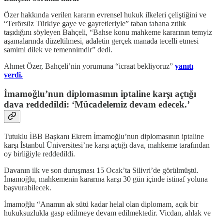
Özer hakkında verilen kararın evrensel hukuk ilkeleri çeliştiğini ve
“Terörsüz Türkiye gaye ve gayretleriyle” taban tabana zıtlık
taşıdığını söyleyen Bahçeli, “Bahse konu mahkeme kararının temyiz
aşamalarında düzeltilmesi, adaletin gerçek manada tecelli etmesi
samimi dilek ve temennimdir” dedi.
Ahmet Özer, Bahçeli’nin yorumuna “icraat bekliyoruz”
yanıtı
verdi.
İmamoğlu’nun diplomasının iptaline karşı açtığı
dava reddedildi: ‘Mücadelemiz devam edecek.’
Tutuklu İBB Başkanı Ekrem İmamoğlu’nun diplomasının iptaline
karşı İstanbul Üniversitesi’ne karşı açtığı dava, mahkeme tarafından
oy birliğiyle reddedildi.
Davanın ilk ve son duruşması 15 Ocak’ta Silivri’de görülmüştü.
İmamoğlu, mahkemenin kararına karşı 30 gün içinde istinaf yoluna
başvurabilecek.
İmamoğlu “Anamın ak sütü kadar helal olan diplomam, açık bir
hukuksuzlukla gasp edilmeye devam edilmektedir. Vicdan, ahlak ve