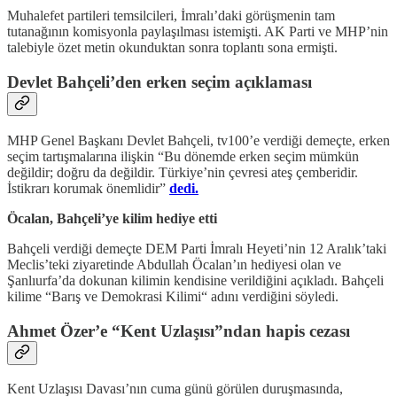
Muhalefet partileri temsilcileri, İmralı’daki görüşmenin tam
tutanağının komisyonla paylaşılması istemişti. AK Parti ve MHP’nin
talebiyle özet metin okunduktan sonra toplantı sona ermişti.
Devlet Bahçeli’den erken seçim açıklaması
MHP Genel Başkanı Devlet Bahçeli, tv100’e verdiği demeçte, erken
seçim tartışmalarına ilişkin “Bu dönemde erken seçim mümkün
değildir; doğru da değildir. Türkiye’nin çevresi ateş çemberidir.
İstikrarı korumak önemlidir”
dedi.
Öcalan, Bahçeli’ye kilim hediye etti
Bahçeli verdiği demeçte DEM Parti İmralı Heyeti’nin 12 Aralık’taki
Meclis’teki ziyaretinde Abdullah Öcalan’ın hediyesi olan ve
Şanlıurfa’da dokunan kilimin kendisine verildiğini açıkladı. Bahçeli
kilime “Barış ve Demokrasi Kilimi“ adını verdiğini söyledi.
Ahmet Özer’e “Kent Uzlaşısı”ndan hapis cezası
Kent Uzlaşısı Davası’nın cuma günü görülen duruşmasında,