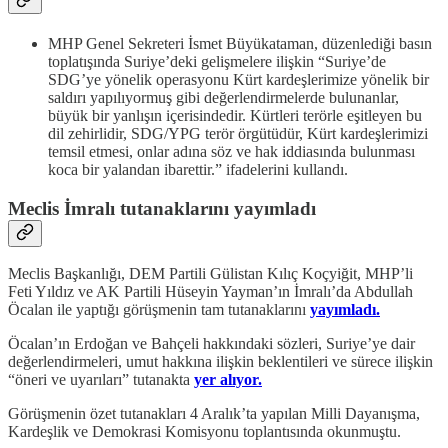
MHP Genel Sekreteri İsmet Büyükataman, düzenlediği basın
toplatışında Suriye’deki gelişmelere ilişkin “Suriye’de
SDG’ye yönelik operasyonu Kürt kardeşlerimize yönelik bir
saldırı yapılıyormuş gibi değerlendirmelerde bulunanlar,
büyük bir yanlışın içerisindedir. Kürtleri terörle eşitleyen bu
dil zehirlidir, SDG/YPG terör örgütüdür, Kürt kardeşlerimizi
temsil etmesi, onlar adına söz ve hak iddiasında bulunması
koca bir yalandan ibarettir.” ifadelerini kullandı.
Meclis İmralı tutanaklarını yayımladı
Meclis Başkanlığı, DEM Partili Gülistan Kılıç Koçyiğit, MHP’li
Feti Yıldız ve AK Partili Hüseyin Yayman’ın İmralı’da Abdullah
Öcalan ile yaptığı görüşmenin tam tutanaklarını
yayımladı.
Öcalan’ın Erdoğan ve Bahçeli hakkındaki sözleri, Suriye’ye dair
değerlendirmeleri, umut hakkına ilişkin beklentileri ve sürece ilişkin
“öneri ve uyarıları” tutanakta
yer alıyor.
Görüşmenin özet tutanakları 4 Aralık’ta yapılan Milli Dayanışma,
Kardeşlik ve Demokrasi Komisyonu toplantısında okunmuştu.