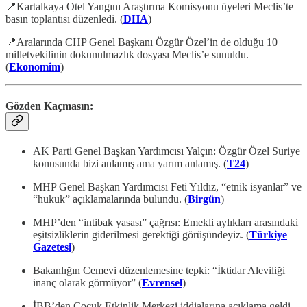
📍Kartalkaya Otel Yangını Araştırma Komisyonu üyeleri Meclis’te
basın toplantısı düzenledi. (
DHA
)
📍Aralarında CHP Genel Başkanı Özgür Özel’in de olduğu 10
milletvekilinin dokunulmazlık dosyası Meclis’e sunuldu.
(
Ekonomim
)
Gözden Kaçmasın:
AK Parti Genel Başkan Yardımcısı Yalçın: Özgür Özel Suriye
konusunda bizi anlamış ama yarım anlamış. (
T24
)
MHP Genel Başkan Yardımcısı Feti Yıldız, “etnik isyanlar” ve
“hukuk” açıklamalarında bulundu. (
Birgün
)
MHP’den “intibak yasası” çağrısı: Emekli aylıkları arasındaki
eşitsizliklerin giderilmesi gerektiği görüşündeyiz. (
Türkiye
Gazetesi
)
Bakanlığın Cemevi düzenlemesine tepki: “İktidar Aleviliği
inanç olarak görmüyor” (
Evrensel
)
İBB’den Çocuk Etkinlik Merkezi iddialarına açıklama geldi.