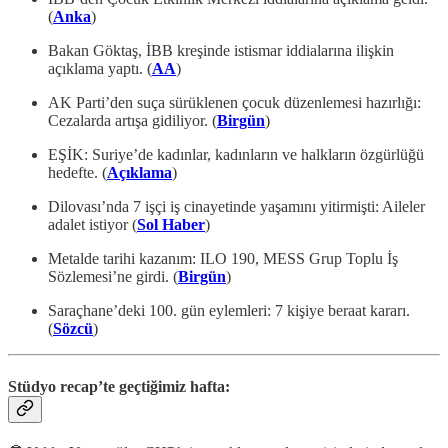
(
Anka
)
Bakan Göktaş, İBB kreşinde istismar iddialarına ilişkin
açıklama yaptı. (
AA
)
AK Parti’den suça sürüklenen çocuk düzenlemesi hazırlığı:
Cezalarda artışa gidiliyor. (
Birgün
)
EŞİK: Suriye’de kadınlar, kadınların ve halkların özgürlüğü
hedefte. (
Açıklama
)
Dilovası’nda 7 işçi iş cinayetinde yaşamını yitirmişti: Aileler
adalet istiyor (
Sol Haber
)
Metalde tarihi kazanım: ILO 190, MESS Grup Toplu İş
Sözlemesi’ne girdi. (
Birgün
)
Saraçhane’deki 100. gün eylemleri: 7 kişiye beraat kararı.
(
Sözcü
)
Stüdyo recap’te geçtiğimiz hafta: