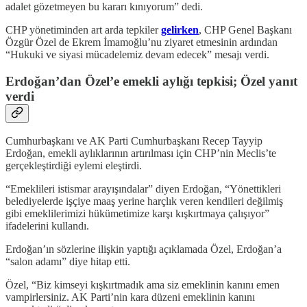
adalet gözetmeyen bu kararı kınıyorum” dedi.
CHP yönetiminden art arda tepkiler
gelirken
, CHP Genel Başkanı
Özgür Özel de Ekrem İmamoğlu’nu ziyaret etmesinin ardından
“Hukuki ve siyasi mücadelemiz devam edecek” mesajı verdi.
Erdoğan’dan Özel’e emekli aylığı tepkisi; Özel yanıt
verdi
Cumhurbaşkanı ve AK Parti Cumhurbaşkanı Recep Tayyip
Erdoğan, emekli aylıklarının artırılması için CHP’nin Meclis’te
gerçekleştirdiği eylemi eleştirdi.
“Emeklileri istismar arayışındalar” diyen Erdoğan, “Yönettikleri
belediyelerde işçiye maaş yerine harçlık veren kendileri değilmiş
gibi emeklilerimizi hükümetimize karşı kışkırtmaya çalışıyor”
ifadelerini kullandı.
Erdoğan’ın sözlerine ilişkin yaptığı açıklamada Özel, Erdoğan’a
“salon adamı” diye hitap etti.
Özel, “Biz kimseyi kışkırtmadık ama siz emeklinin kanını emen
vampirlersiniz. AK Parti’nin kara düzeni emeklinin kanını