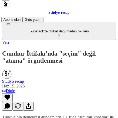
Stüdyo recap
Abone olun
Giriş yapın
Substack’te dikkat dağılmadan okuyun
Veri
Cumhur İttifakı'nda "seçim" değil
"atama" örgütlenmesi
Stüdyo recap
Haz 15, 2026
Dinle
Türkiye’nin demokrasi gündeminde CHP’de “seçilmiş yönetim” ile