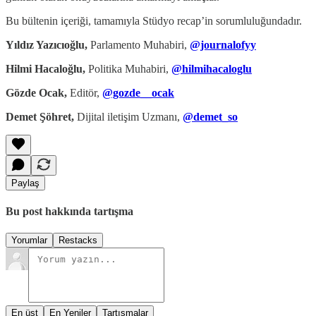
Bu bültenin içeriği, tamamıyla Stüdyo recap’in sorumluluğundadır.
Yıldız Yazıcıoğlu,
Parlamento Muhabiri,
@journalofyy
Hilmi Hacaloğlu,
Politika Muhabiri,
@hilmihacaloglu
Gözde Ocak,
Editör,
@gozde__ocak
Demet Şöhret,
Dijital iletişim Uzmanı,
@demet_so
Paylaş
Bu post hakkında tartışma
Yorumlar
Restacks
En üst
En Yeniler
Tartışmalar