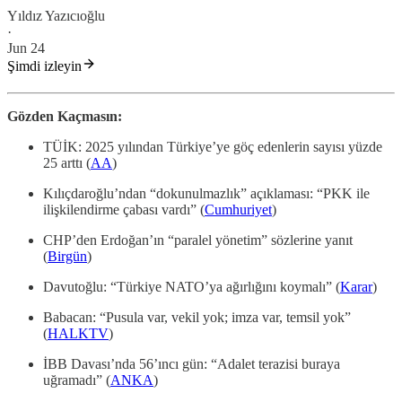
Yıldız Yazıcıoğlu
·
Jun 24
Şimdi izleyin
Gözden Kaçmasın:
TÜİK: 2025 yılından Türkiye’ye göç edenlerin sayısı yüzde
25 arttı (
AA
)
Kılıçdaroğlu’ndan “dokunulmazlık” açıklaması: “PKK ile
ilişkilendirme çabası vardı” (
Cumhuriyet
)
CHP’den Erdoğan’ın “paralel yönetim” sözlerine yanıt
(
Birgün
)
Davutoğlu: “Türkiye NATO’ya ağırlığını koymalı” (
Karar
)
Babacan: “Pusula var, vekil yok; imza var, temsil yok”
(
HALKTV
)
İBB Davası’nda 56’ıncı gün: “Adalet terazisi buraya
uğramadı” (
ANKA
)