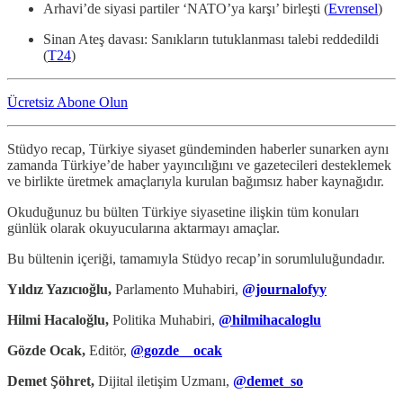
Arhavi’de siyasi partiler ‘NATO’ya karşı’ birleşti (
Evrensel
)
Sinan Ateş davası: Sanıkların tutuklanması talebi reddedildi
(
T24
)
Ücretsiz Abone Olun
Stüdyo recap, Türkiye siyaset gündeminden haberler sunarken aynı
zamanda Türkiye’de haber yayıncılığını ve gazetecileri desteklemek
ve birlikte üretmek amaçlarıyla kurulan bağımsız haber kaynağıdır.
Okuduğunuz bu bülten Türkiye siyasetine ilişkin tüm konuları
günlük olarak okuyucularına aktarmayı amaçlar.
Bu bültenin içeriği, tamamıyla Stüdyo recap’in sorumluluğundadır.
Yıldız Yazıcıoğlu,
Parlamento Muhabiri,
@journalofyy
Hilmi Hacaloğlu,
Politika Muhabiri,
@hilmihacaloglu
Gözde Ocak,
Editör,
@gozde__ocak
Demet Şöhret,
Dijital iletişim Uzmanı,
@demet_so