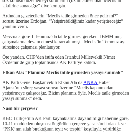
söz konusu düzenlemeyi sorunların çözüm adresi olan Meclis’in
takdirine sunacağız” diye konuştu.
Ardından gazetecilerin “Meclis tatile girmeden önce gelir mi?”
sorusu üzerine Erdoğan, “Yetiştirebildiğimiz kadar yetiştireceğiz”
yanıtını verdi.
Mevzuata göre 1 Temmuz’da tatile girmesi gereken TBMM’nin,
çalışmalarına devam etmesi kararı alınmıştı. Meclis’in Temmuz ayı
süresince çalışması planlanıyor.
Öte yandan, CHP’den istifa eden İstanbul Milletvekili Nimet
Özdemir de grup toplantısında AK Parti’ye katıldı.
Efkan Ala: “Planımız Meclis tatile girmeden yasayı sunmak”
AK Parti Genel Başkanvekili Efkan Ala da
ANKA
Haber
Ajansı’nın süreç yasası sorusu üzerine “Meclis kapanmadan
yetiştirmeye çalışacağız. Bizim planımız öyle. Meclis tatile girmeden
yasayı sunmak” dedi.
Nasıl bir çerçeve?
BBC Türkçe’nin AK Parti kaynaklarına dayandırdığı haberine göre,
10-11 maddeden oluşması öngörülen çerçeve yasa süreli olacak ve
“PKK’nın silah bıraktığının teyit ve tespiti” koşuluyla yürürlüğe