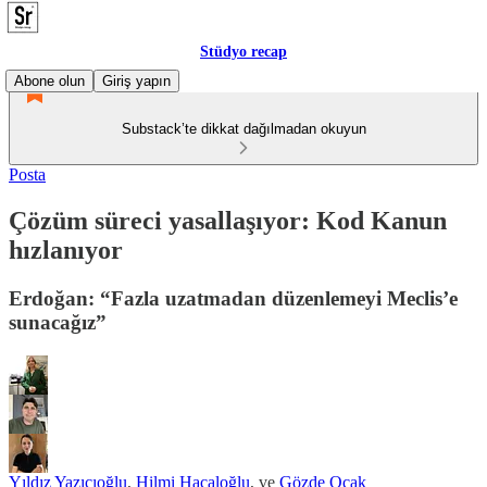
Stüdyo recap
Abone olun
Giriş yapın
Substack’te dikkat dağılmadan okuyun
Posta
Çözüm süreci yasallaşıyor: Kod Kanun
hızlanıyor
Erdoğan: “Fazla uzatmadan düzenlemeyi Meclis’e
sunacağız”
Yıldız Yazıcıoğlu
,
Hilmi Hacaloğlu
, ve
Gözde Ocak