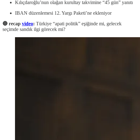
Kılıçdaroğlu’nun olağan kurultay takvimine “45 gün” yanıtı
IBAN düzenlemesi 12. Yargı Paketi’ne ekleniyor
🔵 recap
video
:
Türkiye “apati politik” eşiğinde mi, gelecek
seçimde sandık ilgi görecek mi?