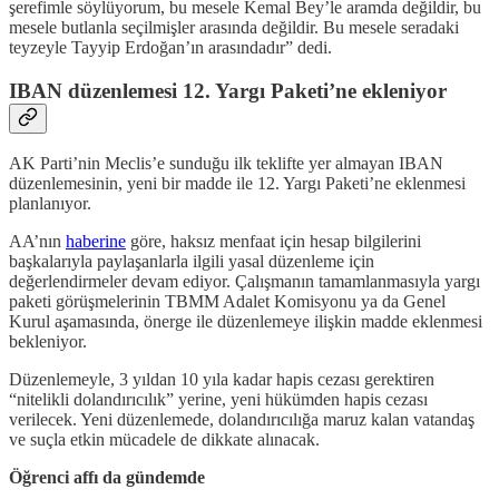
şerefimle söylüyorum, bu mesele Kemal Bey’le aramda değildir, bu
mesele butlanla seçilmişler arasında değildir. Bu mesele seradaki
teyzeyle Tayyip Erdoğan’ın arasındadır” dedi.
IBAN düzenlemesi 12. Yargı Paketi’ne ekleniyor
AK Parti’nin Meclis’e sunduğu ilk teklifte yer almayan IBAN
düzenlemesinin, yeni bir madde ile 12. Yargı Paketi’ne eklenmesi
planlanıyor.
AA’nın
haberine
göre, haksız menfaat için hesap bilgilerini
başkalarıyla paylaşanlarla ilgili yasal düzenleme için
değerlendirmeler devam ediyor. Çalışmanın tamamlanmasıyla yargı
paketi görüşmelerinin TBMM Adalet Komisyonu ya da Genel
Kurul aşamasında, önerge ile düzenlemeye ilişkin madde eklenmesi
bekleniyor.
Düzenlemeyle, 3 yıldan 10 yıla kadar hapis cezası gerektiren
“nitelikli dolandırıcılık” yerine, yeni hükümden hapis cezası
verilecek. Yeni düzenlemede, dolandırıcılığa maruz kalan vatandaş
ve suçla etkin mücadele de dikkate alınacak.
Öğrenci affı da gündemde