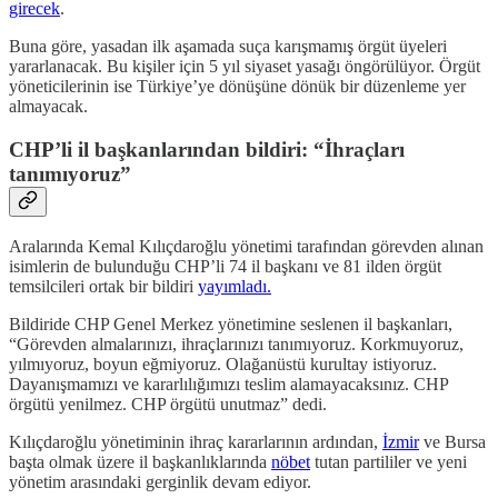
girecek
.
Buna göre, yasadan ilk aşamada suça karışmamış örgüt üyeleri
yararlanacak. Bu kişiler için 5 yıl siyaset yasağı öngörülüyor. Örgüt
yöneticilerinin ise Türkiye’ye dönüşüne dönük bir düzenleme yer
almayacak.
CHP’li il başkanlarından bildiri: “İhraçları
tanımıyoruz”
Aralarında Kemal Kılıçdaroğlu yönetimi tarafından görevden alınan
isimlerin de bulunduğu CHP’li 74 il başkanı ve 81 ilden örgüt
temsilcileri ortak bir bildiri
yayımladı.
Bildiride CHP Genel Merkez yönetimine seslenen il başkanları,
“Görevden almalarınızı, ihraçlarınızı tanımıyoruz. Korkmuyoruz,
yılmıyoruz, boyun eğmiyoruz. Olağanüstü kurultay istiyoruz.
Dayanışmamızı ve kararlılığımızı teslim alamayacaksınız. CHP
örgütü yenilmez. CHP örgütü unutmaz” dedi.
Kılıçdaroğlu yönetiminin ihraç kararlarının ardından,
İzmir
ve Bursa
başta olmak üzere il başkanlıklarında
nöbet
tutan partililer ve yeni
yönetim arasındaki gerginlik devam ediyor.