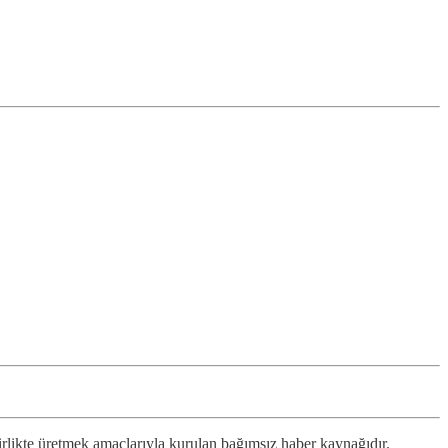
rlikte üretmek amaçlarıyla kurulan bağımsız haber kaynağıdır.