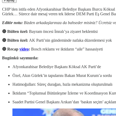
Paylaş
CHP’den istifa eden Afyonkarahisar Belediye Başkanı Burcu Köksal A
Gürlek… Sürece dair mesaj veren tek liderse DEM Parti Eş Genel Baş
Editör notu:
Bizden arkadaşlarınıza da bahseder misiniz? Ücretsiz ve
🔴 Bülten özel:
Bayram öncesi İmralı’ya ziyaret beklentisi
🔴 Bülten özel:
AK Parti’nin gündeminde nafaka düzenlemesi yok
🔵 Recap
video
:
Bosch reklamı ve iktidarın “aile” hassasiyeti
Bugünkü sayımızda:
Afyonkarahisar Belediye Başkanı Köksal AK Parti’de
Özel, Akın Gürlek’in tapularını Bakan Murat Kurum’a sordu
Hatimoğulları: Süreç durağan, hızla mekanizma oluşturulmalı
İktidarın “Toplumsal Bütünleşme İzleme ve Koordinasyon Kurul
Saadet Partisi Genel Başkanı Arıkan’dan ‘baskın seçim’ açıkla