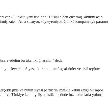
ar. 4’ü aktif, yani üstünde. 12’sini elden çıkarmış, aktifini açıp
ildirmiş zaten. Ama susuyor, söyleyemiyor. Çünkü kampanyaya paranın
şare edelim bu tıkanıklığı aşalım” dedi.
yineleyerek “Siyaset kurumu, taraflar, aktörler ve sivil toplum
eşmiş ve bütün siyasi partilerin ittifakla kabul ettiği bir rapor
kalır ve Türkiye kendi gelişme istikametinde hızlı adımlarla yoluna