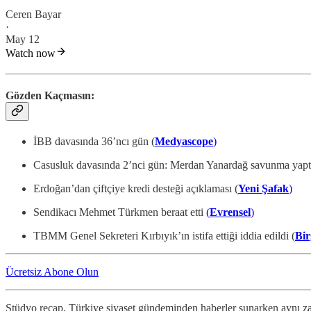
Ceren Bayar
·
May 12
Watch now
Gözden Kaçmasın:
İBB davasında 36’ncı gün (
Medyascope
)
Casusluk davasında 2’nci gün: Merdan Yanardağ savunma yap
Erdoğan’dan çiftçiye kredi desteği açıklaması (
Yeni Şafak
)
Sendikacı Mehmet Türkmen beraat etti
(
Evrensel
)
TBMM Genel Sekreteri Kırbıyık’ın istifa ettiği iddia edildi (
Bi
Ücretsiz Abone Olun
Stüdyo recap, Türkiye siyaset gündeminden haberler sunarken aynı zam