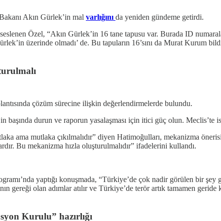
t Bakanı Akın Gürlek’in mal
varlığını
da yeniden gündeme getirdi.
slenen Özel, “Akın Gürlek’in 16 tane tapusu var. Burada ID numaraları v
 Gürlek’in üzerinde olmadı’ de. Bu tapuların 16’sını da Murat Kurum b
turulmalı
lantısında çözüm sürecine ilişkin değerlendirmelerde bulundu.
aşında durun ve raporun yasalaşması için itici güç olun. Meclis’te isti
ka ama mutlaka çıkılmalıdır” diyen Hatimoğulları, mekanizma önerisini 
ır. Bu mekanizma hızla oluşturulmalıdır” ifadelerini kullandı.
ı’nda yaptığı konuşmada, “Türkiye’de çok nadir görülen bir şey gerçekl
ın gereği olan adımlar atılır ve Türkiye’de terör artık tamamen geride 
syon Kurulu” hazırlığı