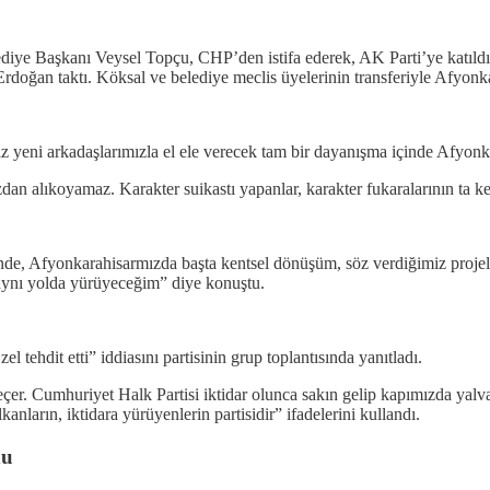
e Başkanı Veysel Topçu, CHP’den istifa ederek, AK Parti’ye katıldı. B
doğan taktı. Köksal ve belediye meclis üyelerinin transferiyle Afyonka
yeni arkadaşlarımızla el ele verecek tam bir dayanışma içinde Afyonkara
dan alıkoyamaz. Karakter suikastı yapanlar, karakter fukaralarının ta ke
e, Afyonkarahisarmızda başta kentsel dönüşüm, söz verdiğimiz projeler
 aynı yolda yürüyeceğim” diye konuştu.
hdit etti” iddiasını partisinin grup toplantısında yanıtladı.
r. Cumhuriyet Halk Partisi iktidar olunca sakın gelip kapımızda yalv
lkanların, iktidara yürüyenlerin partisidir” ifadelerini kullandı.
du