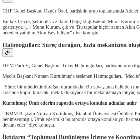
CHP Genel Başkanı Özgür Özel, partisinin grup toplantısında Adale
Bu kez Çevre, Şehircilik ve İklim Değişikliği Bakanı Murat Kurum’a se
gösteriyor. (...) Murat Kurum, çık ve ‘Bu tapular hiçbir zaman Akın
nereden yattığını Akın Bey biliyor” diye konuştu.
Hatimoğulları: Süreç durağan, hızla mekanizma oluş
DEM Parti Eş Genel Başkanı Tülay Hatimoğulları, partisinin grup top
Meclis Başkanı Numan Kurtulmuş’a seslenen Hatimoğulları, “Meclis’in b
“Süreç bir müddettir durağan durumdadır. Bu yavaşlama halinden mutla
arasında köprü kuracak, mekik dokuyacak bir mekanizmaya ihtiyaç vard
Kurtulmuş: Ümit ederim raporda ortaya konulan adımlar atılır
TBMM Başkanı Numan Kurtulmuş, İstanbul Üniversitesi Ödülleri Program
benimsenmiştir. Ümit ederim ki bu raporda ortaya konulan yol haritasın
devam eder” diye konuştu.
İktidarın “Toplumsal Bütünleşme İzleme ve Koordina