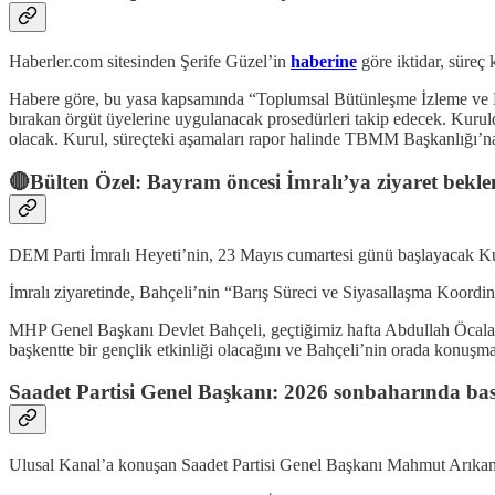
Haberler.com sitesinden Şerife Güzel’in
haberine
göre iktidar, süreç
Habere göre, bu yasa kapsamında “Toplumsal Bütünleşme İzleme ve K
bırakan örgüt üyelerine uygulanacak prosedürleri takip edecek. Kuruld
olacak. Kurul, süreçteki aşamaları rapor halinde TBMM Başkanlığı’n
🔴Bülten Özel: Bayram öncesi İmralı’ya ziyaret beklen
DEM Parti İmralı Heyeti’nin, 23 Mayıs cumartesi günü başlayacak K
İmralı ziyaretinde, Bahçeli’nin “Barış Süreci ve Siyasallaşma Koordina
MHP Genel Başkanı Devlet Bahçeli, geçtiğimiz hafta Abdullah Öcalan
başkentte bir gençlik etkinliği olacağını ve Bahçeli’nin orada konuşma
Saadet Partisi Genel Başkanı: 2026 sonbaharında bask
Ulusal Kanal’a konuşan Saadet Partisi Genel Başkanı Mahmut Arıkan, i