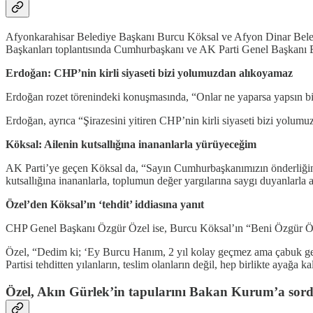
Afyonkarahisar Belediye Başkanı Burcu Köksal ve Afyon Dinar Belediy
Başkanları toplantısında Cumhurbaşkanı ve AK Parti Genel Başkanı Er
Erdoğan: CHP’nin kirli siyaseti bizi yolumuzdan alıkoyamaz
Erdoğan rozet törenindeki konuşmasında, “Onlar ne yaparsa yapsın biz 
Erdoğan, ayrıca “Şirazesini yitiren CHP’nin kirli siyaseti bizi yolumuz
Köksal: Ailenin kutsallığına inananlarla yürüyeceğim
AK Parti’ye geçen Köksal da, “Sayın Cumhurbaşkanımızın önderliğind
kutsallığına inananlarla, toplumun değer yargılarına saygı duyanlarla
Özel’den Köksal’ın ‘tehdit’ iddiasına yanıt
CHP Genel Başkanı Özgür Özel ise, Burcu Köksal’ın “Beni Özgür Özel te
Özel, “Dedim ki; ‘Ey Burcu Hanım, 2 yıl kolay geçmez ama çabuk geçe
Partisi tehditten yılanların, teslim olanların değil, hep birlikte ayağa ka
Özel, Akın Gürlek’in tapularını Bakan Kurum’a sor