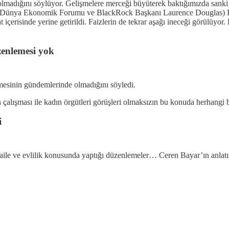
aç olmadığını söylüyor. Gelişmelere merceği büyüterek baktığımızda sanki
da (Dünya Ekonomik Forumu ve BlackRock Başkanı Laurence Douglas) Fi
t içerisinde yerine getirildi. Faizlerin de tekrar aşağı ineceği görülüyo
zenlemesi yok
mesinin gündemlerinde olmadığını söyledi.
 çalışması ile kadın örgütleri görüşleri olmaksızın bu konuda herhangi bi
i
 aile ve evlilik konusunda yaptığı düzenlemeler… Ceren Bayar’ın anlatı