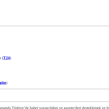
tı
(
T24
)
rgün
)
anda Türkiye’de haber yayıncılığını ve gazetecileri desteklemek ve bi