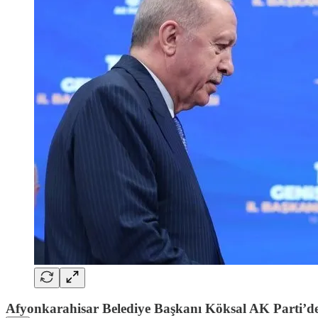
Afyonkarahisar Belediye Başkanı Köksal AK Parti’d