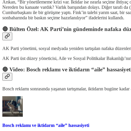
Arıkan, “Bir yönetilememe krizi var. İktidar ise ısrarla seçime ihtiy
Nereden bu kanaate vardık? Varlık barışından dolayı. Diğer tarafı 
Cumhurbaşkanı ile bir görüşme yaptı. Fink’in talebi yarım saat, bir saa
sonbaharında bir baskın seçime hazırlanılıyor” ifadelerini kullandı.
🔴 Bülten Özel: AK Parti’nin gündeminde nafaka dü
AK Parti yönetimi, sosyal medyada yeniden tartışılan nafaka düzenle
AK Parti üst düzey yöneticisi, Aile ve Sosyal Politikalar Bakanlığı’nın
🔵 Video: Bosch reklamı ve iktidarın “aile” hassasiyet
Bosch reklamı sonrasında yaşanan tartışmalar, iktidarın bugüne kadar
Bosch reklamı ve iktidarın “aile” hassasiyeti