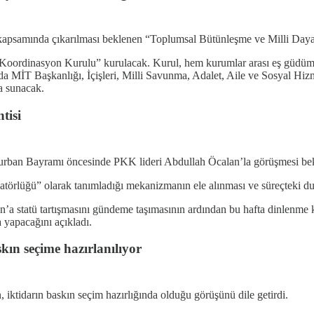
 kapsamında çıkarılması beklenen “Toplumsal Bütünleşme ve Milli Dayan
oordinasyon Kurulu” kurulacak. Kurul, hem kurumlar arası eş güdümü 
a MİT Başkanlığı, İçişleri, Milli Savunma, Adalet, Aile ve Sosyal Hizm
a sunacak.
tisi
urban Bayramı öncesinde PKK lideri Abdullah Öcalan’la görüşmesi bek
törlüğü” olarak tanımladığı mekanizmanın ele alınması ve süreçteki dura
’a statü tartışmasını gündeme taşımasının ardından bu hafta dinlenme
 yapacağını açıkladı.
ın seçime hazırlanılıyor
ktidarın baskın seçim hazırlığında olduğu görüşünü dile getirdi.