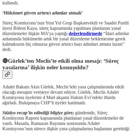
kullandı.
‘Hükümet güven artırıcı adımlar atmalı’
Süreç Komisyonu’nun Yeni Yol Grup Başkanvekili ve Saadet Partili
üyesi Bülent Kaya, süreç kapsamında yapılması planlanan yasal
düzenlemeler ilişkin MA’ya yaptığı
değerlendirmede
“İdari adımlar
anlamında hükümetin artık bir yasal düzenleme beklemesine gerek
kalmaksızın hiç olmazsa güven artırıcı bazı adımları atması lazım”
dedi.
🔴Gürlek’ten Meclis’te etkili olma mesajı: ‘Süreç
yasalarına’ ilişkin neler konuşuldu?
Adalet Bakanı Akın Gürlek, Meclis’teki yasa çalışmalarında etkili
olacağı mesajını vermeye devam ediyor. Gürlek, Meclis Adalet
Komisyonu üyelerini 4 Mart akşamı Hakim Evi’ndeki iftarda
ağırladı. Buluşmaya CHP’li üyeler katılmadı.
Stüdyo recap’in edindiği bilgiye göre;
gündemde, Süreç
Komisyonu Raporu kapsamında planlanan yasal düzenlemeler de
vardı. Masada, Ramazan Bayramı sonrasında Adalet
Komisyonu’nun sürece ilişkin yasa çalışmalarına başlaması gerektiği