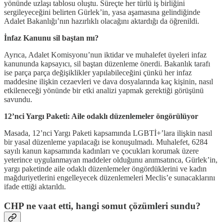
yönünde uzlaşı tablosu oluştu. Süreçte her türlü iş birliğini
sergileyeceğini belirten Gürlek’in, yasa aşamasına gelindiğinde
Adalet Bakanlığı’nın hazırlıklı olacağını aktardığı da öğrenildi.
İnfaz Kanunu sil baştan mı?
Ayrıca, Adalet Komisyonu’nun iktidar ve muhalefet üyeleri infaz
kanununda kapsayıcı, sil baştan düzenleme önerdi. Bakanlık tarafı
ise parça parça değişiklikler yapılabileceğini çünkü her infaz
maddesine ilişkin cezaevleri ve dava dosyalarında kaç kişinin, nasıl
etkileneceği yönünde bir etki analizi yapmak gerektiği görüşünü
savundu.
12’nci Yargı Paketi: Aile odaklı düzenlemeler öngörülüyor
Masada, 12’nci Yargı Paketi kapsamında LGBTİ+’lara ilişkin nasıl
bir yasal düzenleme yapılacağı ise konuşulmadı. Muhalefet, 6284
sayılı kanun kapsamında kadınları ve çocukları korumak üzere
yeterince uygulanmayan maddeler olduğunu anımsatınca, Gürlek’in,
yargı paketinde aile odaklı düzenlemeler öngördüklerini ve kadın
mağduriyetlerini engelleyecek düzenlemeleri Meclis’e sunacaklarını
ifade ettiği aktarıldı.
CHP ne vaat etti, hangi somut çözümleri sundu?