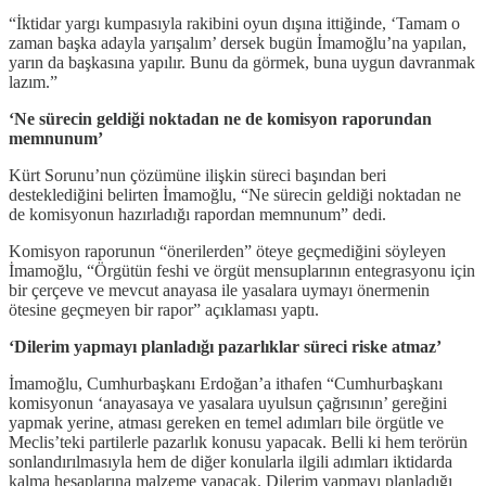
“İktidar yargı kumpasıyla rakibini oyun dışına ittiğinde, ‘Tamam o
zaman başka adayla yarışalım’ dersek bugün İmamoğlu’na yapılan,
yarın da başkasına yapılır. Bunu da görmek, buna uygun davranmak
lazım.”
‘Ne sürecin geldiği noktadan ne de komisyon raporundan
memnunum’
Kürt Sorunu’nun çözümüne ilişkin süreci başından beri
desteklediğini belirten İmamoğlu, “Ne sürecin geldiği noktadan ne
de komisyonun hazırladığı rapordan memnunum” dedi.
Komisyon raporunun “önerilerden” öteye geçmediğini söyleyen
İmamoğlu, “Örgütün feshi ve örgüt mensuplarının entegrasyonu için
bir çerçeve ve mevcut anayasa ile yasalara uymayı önermenin
ötesine geçmeyen bir rapor” açıklaması yaptı.
‘Dilerim yapmayı planladığı pazarlıklar süreci riske atmaz’
İmamoğlu, Cumhurbaşkanı Erdoğan’a ithafen “Cumhurbaşkanı
komisyonun ‘anayasaya ve yasalara uyulsun çağrısının’ gereğini
yapmak yerine, atması gereken en temel adımları bile örgütle ve
Meclis’teki partilerle pazarlık konusu yapacak. Belli ki hem terörün
sonlandırılmasıyla hem de diğer konularla ilgili adımları iktidarda
kalma hesaplarına malzeme yapacak. Dilerim yapmayı planladığı