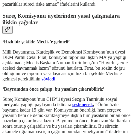
pazarlıklar süreci riske atmaz” ifadelerini kullandı.
Süreç Komisyonu üyelerinden yasal çalışmalara
ilişkin çağrılar
‘Hızlı bir şekilde Meclis’e gelmeli’
Milli Dayanışma, Kardeşlik ve Demokrasi Komisyonu’nun üyesi
DEM Partili Celal Fırat, komisyon raporuna ilişkin MA’ya yaptığı
açıklamada; Meclis Başkanı Numan Kurtulmuş’un “Hayırlı işlerde
aceleci davranmak lazım” sözünü hatırlattı. Fırat, bu sözün doğru
olduğunu ve raporun yasallaşması için hızlı bir şekilde Meclis’e
gelmesi gerektiğinin
söyledi.
‘Bayramdan önce çalışıp, bu yasaları çıkarabiliriz’
Süreç Komisyonu’nun CHP’li üyesi Sezgin Tanrıkulu sosyal
medyada yaptığı paylaşımda iktidara
seslenerek
,
“Önümüzde
bayrama kadar 15 gün var. Komisyonun önerdiği, hem çerçeve
yasanın hem de demokratikleşmeye ilişkin tüm yasaların bir an önce
hazırlanıp çıkarılması lazım. Bayramdan önce, Ramazan’da iftardan
sonra oturup çalışabilir ve bu yasaları çıkarabiliriz. Bu sürecin
akamete uğramaması için çağrımı buradan yineliyorum” ifadelerini