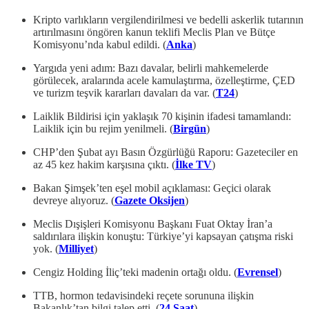
Kripto varlıkların vergilendirilmesi ve bedelli askerlik tutarının
artırılmasını öngören kanun teklifi Meclis Plan ve Bütçe
Komisyonu’nda kabul edildi. (
Anka
)
Yargıda yeni adım: Bazı davalar, belirli mahkemelerde
görülecek, aralarında acele kamulaştırma, özelleştirme, ÇED
ve turizm teşvik kararları davaları da var. (
T24
)
Laiklik Bildirisi için yaklaşık 70 kişinin ifadesi tamamlandı:
Laiklik için bu rejim yenilmeli. (
Birgün
)
CHP’den Şubat ayı Basın Özgürlüğü Raporu: Gazeteciler en
az 45 kez hakim karşısına çıktı. (
İlke TV
)
Bakan Şimşek’ten eşel mobil açıklaması: Geçici olarak
devreye alıyoruz. (
Gazete Oksijen
)
Meclis Dışişleri Komisyonu Başkanı Fuat Oktay İran’a
saldırılara ilişkin konuştu: Türkiye’yi kapsayan çatışma riski
yok. (
Milliyet
)
Cengiz Holding İliç’teki madenin ortağı oldu. (
Evrensel
)
TTB, hormon tedavisindeki reçete sorununa ilişkin
Bakanlık’tan bilgi talep etti. (
24 Saat
)