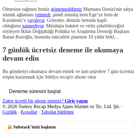
Ölmesine rağmen henüz
gömemediğimiz
Marmara Denizi'nin salya
sümük ağlaması
yetmedi
, şimdi müsilaj hem Ege’ye hem de
Karadeniz’e
yayılıyor
. Görenler, denizin betonla kaplı
olduğunu
zannediyor
. Müsilajın bakteri ve virüs çekebileceğini
söyleyen İklim Değişikliği Politika ve Araştırma Derneği Başkanı
Baran Bozoğlu, bununla mücadele planının 10 yıldır bekl…
7 günlük ücretsiz deneme ile okumaya
devam edin
Bu gönderiyi okumaya devam etmek ve tam arşivlere 7 gün ücretsiz
erişim kazanmak için
Stüdyo recap
'e abone olun
Deneme süresini başlat
Zaten ücretli bir abone misiniz?
Giriş yapın
© 2026 Turkey Recap Medya Ajans Hizmet ve Tic. Ltd. Şti.
·
Gizlilik
∙
Koşullar
∙
Tahsilat bildirimi
Substack’inizi başlatın