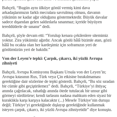
Bahçeli, “Bugün aynı ülküye gönül vermiş kimi dava
arkadaşlarımızın farklı mecralara savrulmuş olması, davanın
yükünün ne kadar ağır olduğunu göstermektedir. Büyük davalar
sadece dışarıdan gelen saldırılarla sınanmaz; içeride büyüyen
tereddütlerle de sınanır” dedi.
Bahçeli, şöyle devam etti: “Yorulup kenara çekilenlere sitemimiz
yoktur. Zira yükümüz ağırdır. Ancak gönlü hâlâ bizimle atan, gözü
hâlâ bu ocakta olan her kardeşimiz için soframızın yeri de
gönlümüzün yeri de bakidir.”
Von der Leyen’e tepki: Çarpık, çıkarcı, iki yüzlü Avrupa
zihniyeti
Bahçeli, Avrupa Komisyonu Başkanı Ursula von der Leyen’in;
Avrupa kıtasının Rus, Türk veya Çin etkisine bırakılmaması
gerektiğine dair sözlerine de tepki gösterdi. Bahçeli, “Bu söz sıradan
bir cümle gibi geçiştirilemez” dedi. Bahçeli, “Türkiye’yi ihtiyaç
anında çağrılacak, rahatlığı anında ötede tutulacak bir unsur gibi
görmeyi sürdürürse; kendi tarlasını nadasa mahkum eden siyasi bir
kuraklıkla karşı karşıya kalacaktır (...) Mesele Türkiye’nin duruşu
değil; Türkiye’yi gerektiğinde dışlayıp gerektiğinde kullanmak
isteyen çarpık, çıkarcı, iki yüzlü Avrupa zihniyetidir” diye konuştu.