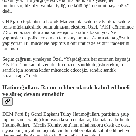
dökülüyor. “Bu yargı çetesi ve talimat aldıkları siyasetçiler
unutmasın, biz bize yapılan iyiliği de kötülüğü de unutmayacağız”
dedi.
CHP grup toplantısına Doruk Madencilik işçileri de katıldı. İşçilere
polis müdahalesinde bulunulmasını eleştiren Özel, “AKP döneminde
7 Soma faciası oldu ama kimse işin o tarafına bakmıyor. Ne
yapmışlar da polis her zaman tam karşılarında. Adımı atana gözaltı
yapıyorlar. Bu mücadele hepimizin onur mücadelesidir” ifadelerini
kullandı.
Seçim çağrısını yineleyen Özel, “Yaşadığımız her sorunun kaynağı
AK Parti’nin kara düzenidir, bu düzeni sandık değiştirecektir, o
sandık için sonuna kadar mücadele edeceğiz, sandık sandık
kazanacağız” dedi.
Hatimoğulları: Rapor rehber olarak kabul edilmeli
ve süreç devam etmelidir
DEM Parti Eş Genel Başkanı Tülay Hatimoğulları, partisinin grup
toplantısında yaptığı konuşmada sürece dair açıklamalarda bulundu.
Hatimoğulları, “Meclis Komisyonu’nun nihai raporu eksik de olsa,
siyasi barışın yolunu açmak için bir rehber olarak kabul edilmeli ve
ilerlenmelidir. Adım atılsın ki ülke nefes alsın” dedi.