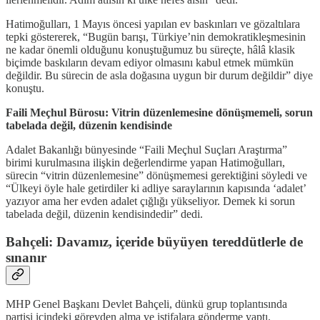
Hatimoğulları, 1 Mayıs öncesi yapılan ev baskınları ve gözaltılara
tepki göstererek, “Bugün barışı, Türkiye’nin demokratikleşmesinin
ne kadar önemli olduğunu konuştuğumuz bu süreçte, hâlâ klasik
biçimde baskıların devam ediyor olmasını kabul etmek mümkün
değildir. Bu sürecin de asla doğasına uygun bir durum değildir” diye
konuştu.
Faili Meçhul Bürosu: Vitrin düzenlemesine dönüşmemeli, sorun
tabelada değil, düzenin kendisinde
Adalet Bakanlığı bünyesinde “Faili Meçhul Suçları Araştırma”
birimi kurulmasına ilişkin değerlendirme yapan Hatimoğulları,
sürecin “vitrin düzenlemesine” dönüşmemesi gerektiğini söyledi ve
“Ülkeyi öyle hale getirdiler ki adliye saraylarının kapısında ‘adalet’
yazıyor ama her evden adalet çığlığı yükseliyor. Demek ki sorun
tabelada değil, düzenin kendisindedir” dedi.
Bahçeli: Davamız, içeride büyüyen tereddütlerle de
sınanır
MHP Genel Başkanı Devlet Bahçeli, dünkü grup toplantısında
partisi içindeki görevden alma ve istifalara gönderme yaptı.