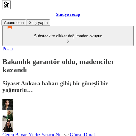
Stüdyo recap
Abone olun
Giriş yapın
Substack’te dikkat dağılmadan okuyun
Posta
Bakanlık garantör oldu, madenciler
kazandı
Siyaset Ankara baharı gibi; bir güneşli bir
yağmurlu…
Ceren Bayar
,
Yıldız Yazıcıoğlu
, ve
Günsu Durak