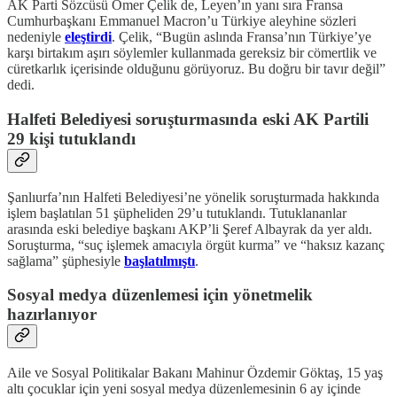
AK Parti Sözcüsü Ömer Çelik de, Leyen’ın yanı sıra Fransa
Cumhurbaşkanı Emmanuel Macron’u Türkiye aleyhine sözleri
nedeniyle
eleştirdi
. Çelik, “Bugün aslında Fransa’nın Türkiye’ye
karşı birtakım aşırı söylemler kullanmada gereksiz bir cömertlik ve
cüretkarlık içerisinde olduğunu görüyoruz. Bu doğru bir tavır değil”
dedi.
Halfeti Belediyesi soruşturmasında eski AK Partili
29 kişi tutuklandı
Şanlıurfa’nın Halfeti Belediyesi’ne yönelik soruşturmada hakkında
işlem başlatılan 51 şüpheliden 29’u tutuklandı. Tutuklananlar
arasında eski belediye başkanı AKP’li Şeref Albayrak da yer aldı.
Soruşturma, “suç işlemek amacıyla örgüt kurma” ve “haksız kazanç
sağlama” şüphesiyle
başlatılmıştı
.
Sosyal medya düzenlemesi için yönetmelik
hazırlanıyor
Aile ve Sosyal Politikalar Bakanı Mahinur Özdemir Göktaş, 15 yaş
altı çocuklar için yeni sosyal medya düzenlemesinin 6 ay içinde