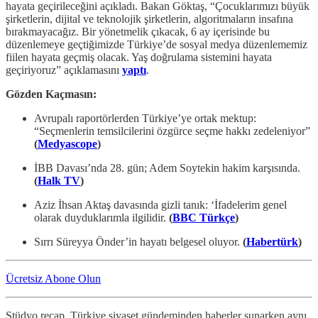
hayata geçirileceğini açıkladı. Bakan Göktaş, “Çocuklarımızı büyük
şirketlerin, dijital ve teknolojik şirketlerin, algoritmaların insafına
bırakmayacağız. Bir yönetmelik çıkacak, 6 ay içerisinde bu
düzenlemeye geçtiğimizde Türkiye’de sosyal medya düzenlememiz
fiilen hayata geçmiş olacak. Yaş doğrulama sistemini hayata
geçiriyoruz” açıklamasını
yaptı
.
Gözden Kaçmasın:
Avrupalı raportörlerden Türkiye’ye ortak mektup:
“Seçmenlerin temsilcilerini özgürce seçme hakkı zedeleniyor”
(
Medyascope
)
İBB Davası’nda 28. gün; Adem Soytekin hakim karşısında.
(
Halk TV
)
Aziz İhsan Aktaş davasında gizli tanık: ‘İfadelerim genel
olarak duyduklarımla ilgilidir.
(
BBC Türkçe
)
Sırrı Süreyya Önder’in hayatı belgesel oluyor.
(
Habertürk
)
Ücretsiz Abone Olun
Stüdyo recap, Türkiye siyaset gündeminden haberler sunarken aynı