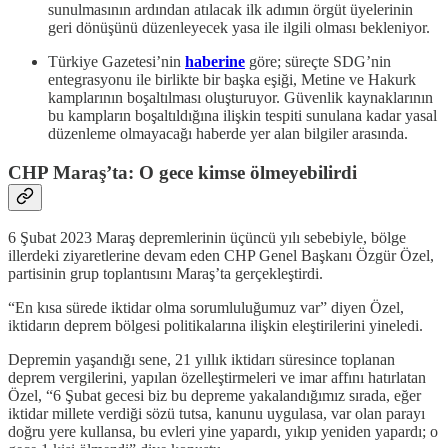
sunulmasının ardından atılacak ilk adımın örgüt üyelerinin
geri dönüşünü düzenleyecek yasa ile ilgili olması bekleniyor.
Türkiye Gazetesi’nin
haberine
göre; süreçte SDG’nin
entegrasyonu ile birlikte bir başka eşiği, Metine ve Hakurk
kamplarının boşaltılması oluşturuyor. Güvenlik kaynaklarının
bu kampların boşaltıldığına ilişkin tespiti sunulana kadar yasal
düzenleme olmayacağı haberde yer alan bilgiler arasında.
CHP Maraş’ta: O gece kimse ölmeyebilirdi
6 Şubat 2023 Maraş depremlerinin üçüncü yılı sebebiyle, bölge
illerdeki ziyaretlerine devam eden CHP Genel Başkanı Özgür Özel,
partisinin grup toplantısını Maraş’ta gerçekleştirdi.
“En kısa sürede iktidar olma sorumluluğumuz var” diyen Özel,
iktidarın deprem bölgesi politikalarına ilişkin eleştirilerini yineledi.
Depremin yaşandığı sene, 21 yıllık iktidarı süresince toplanan
deprem vergilerini, yapılan özelleştirmeleri ve imar affını hatırlatan
Özel, “6 Şubat gecesi biz bu depreme yakalandığımız sırada, eğer
iktidar millete verdiği sözü tutsa, kanunu uygulasa, var olan parayı
doğru yere kullansa, bu evleri yine yapardı, yıkıp yeniden yapardı; o