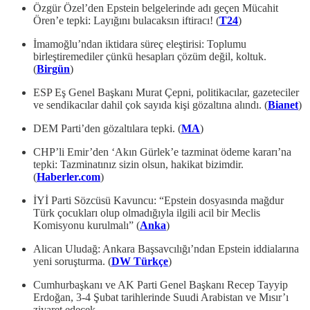
Özgür Özel’den Epstein belgelerinde adı geçen Mücahit
Ören’e tepki: Layığını bulacaksın iftiracı! (
T24
)
İmamoğlu’ndan iktidara süreç eleştirisi: Toplumu
birleştiremediler çünkü hesapları çözüm değil, koltuk.
(
Birgün
)
ESP Eş Genel Başkanı Murat Çepni, politikacılar, gazeteciler
ve sendikacılar dahil çok sayıda kişi gözaltına alındı. (
Bianet
)
DEM Parti’den gözaltılara tepki. (
MA
)
CHP’li Emir’den ‘Akın Gürlek’e tazminat ödeme kararı’na
tepki: Tazminatınız sizin olsun, hakikat bizimdir.
(
Haberler.com
)
İYİ Parti Sözcüsü Kavuncu: “Epstein dosyasında mağdur
Türk çocukları olup olmadığıyla ilgili acil bir Meclis
Komisyonu kurulmalı” (
Anka
)
Alican Uludağ: Ankara Başsavcılığı’ndan Epstein iddialarına
yeni soruşturma. (
DW Türkçe
)
Cumhurbaşkanı ve AK Parti Genel Başkanı Recep Tayyip
Erdoğan, 3-4 Şubat tarihlerinde Suudi Arabistan ve Mısır’ı
ziyaret edecek.