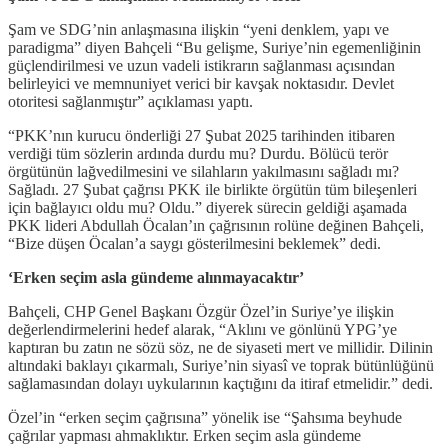
Şam ve SDG’nin anlaşmasına ilişkin “yeni denklem, yapı ve
paradigma” diyen Bahçeli “Bu gelişme, Suriye’nin egemenliğinin
güçlendirilmesi ve uzun vadeli istikrarın sağlanması açısından
belirleyici ve memnuniyet verici bir kavşak noktasıdır. Devlet
otoritesi sağlanmıştır” açıklaması yaptı.
“PKK’nın kurucu önderliği 27 Şubat 2025 tarihinden itibaren
verdiği tüm sözlerin ardında durdu mu? Durdu. Bölücü terör
örgütünün lağvedilmesini ve silahların yakılmasını sağladı mı?
Sağladı. 27 Şubat çağrısı PKK ile birlikte örgütün tüm bileşenleri
için bağlayıcı oldu mu? Oldu.” diyerek sürecin geldiği aşamada
PKK lideri Abdullah Öcalan’ın çağrısının rolüne değinen Bahçeli,
“Bize düşen Öcalan’a saygı gösterilmesini beklemek” dedi.
‘Erken seçim asla gündeme alınmayacaktır’
Bahçeli, CHP Genel Başkanı Özgür Özel’in Suriye’ye ilişkin
değerlendirmelerini hedef alarak, “Aklını ve gönlünü YPG’ye
kaptıran bu zatın ne sözü söz, ne de siyaseti mert ve millidir. Dilinin
altındaki baklayı çıkarmalı, Suriye’nin siyasî ve toprak bütünlüğünü
sağlamasından dolayı uykularının kaçtığını da itiraf etmelidir.” dedi.
Özel’in “erken seçim çağrısına” yönelik ise “Şahsıma beyhude
çağrılar yapması ahmaklıktır. Erken seçim asla gündeme