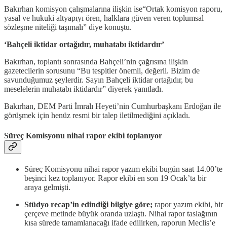
Bakırhan komisyon çalışmalarına ilişkin ise“Ortak komisyon raporu,
yasal ve hukuki altyapıyı ören, halklara güven veren toplumsal
sözleşme niteliği taşımalı” diye konuştu.
‘Bahçeli iktidar ortağıdır, muhatabı iktidardır’
Bakırhan, toplantı sonrasında Bahçeli’nin çağrısına ilişkin
gazetecilerin sorusunu “Bu tespitler önemli, değerli. Bizim de
savunduğumuz şeylerdir. Sayın Bahçeli iktidar ortağıdır, bu
meselelerin muhatabı iktidardır” diyerek yanıtladı.
Bakırhan, DEM Parti İmralı Heyeti’nin Cumhurbaşkanı Erdoğan ile
görüşmek için henüz resmi bir talep iletilmediğini açıkladı.
Süreç Komisyonu nihai rapor ekibi toplanıyor
Süreç Komisyonu nihai rapor yazım ekibi bugün saat 14.00’te
beşinci kez toplanıyor. Rapor ekibi en son 19 Ocak’ta bir
araya gelmişti.
Stüdyo recap’in edindiği bilgiye göre;
rapor yazım ekibi, bir
çerçeve metinde büyük oranda uzlaştı. Nihai rapor taslağının
kısa sürede tamamlanacağı ifade edilirken, raporun Meclis’e