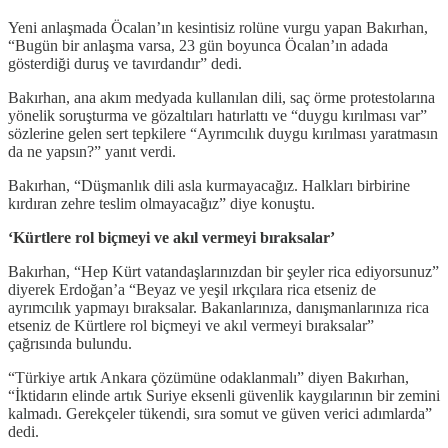
Yeni anlaşmada Öcalan’ın kesintisiz rolüne vurgu yapan Bakırhan,
“Bugün bir anlaşma varsa, 23 gün boyunca Öcalan’ın adada
gösterdiği duruş ve tavırdandır” dedi.
Bakırhan, ana akım medyada kullanılan dili, saç örme protestolarına
yönelik soruşturma ve gözaltıları hatırlattı ve “duygu kırılması var”
sözlerine gelen sert tepkilere “Ayrımcılık duygu kırılması yaratmasın
da ne yapsın?” yanıt verdi.
Bakırhan, “Düşmanlık dili asla kurmayacağız. Halkları birbirine
kırdıran zehre teslim olmayacağız” diye konuştu.
‘Kürtlere rol biçmeyi ve akıl vermeyi bıraksalar’
Bakırhan, “Hep Kürt vatandaşlarınızdan bir şeyler rica ediyorsunuz”
diyerek Erdoğan’a “Beyaz ve yeşil ırkçılara rica etseniz de
ayrımcılık yapmayı bıraksalar. Bakanlarınıza, danışmanlarınıza rica
etseniz de Kürtlere rol biçmeyi ve akıl vermeyi bıraksalar”
çağrısında bulundu.
“Türkiye artık Ankara çözümüne odaklanmalı” diyen Bakırhan,
“İktidarın elinde artık Suriye eksenli güvenlik kaygılarının bir zemini
kalmadı. Gerekçeler tükendi, sıra somut ve güven verici adımlarda”
dedi.