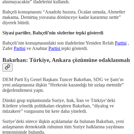
alınmayacaktır” ifadelerini kullandı.
Bahçeli konuşmasını “Anadolu huzura, Öcalan umuda, Ahmetler
makama, Demirtaş yuvasına dönünceye kadar kararımız nettir”
diyerek bitirdi.
Siyasi partiler, Bahçeli’nin sözlerine tepki gösterdi
Bahçeli’nin konuşmasındaki son ifadelerine Yeniden Refah
Partisi
,
Zafer
Partisi
ve Anahtar
Partisi
tepki gösterdi.
Bakırhan: Türkiye, Ankara çözümüne odaklanmalı
DEM Parti Eş Genel Başkanı Tuncer Bakırhan, SDG ve Şam’ın
yeni anlaşmasına ilişkin “Herkesin kazandığı bir uzlaşı metnidir”
değerlendirmesi yaptı.
Dünkü grup toplantısında Suriye, Irak, İran ve Türkiye’deki
Kürtlere yönelik politikaları eleştiren Bakırhan, “diyalog ve
müzakere” vurgusunu bir kere daha yineledi.
Suriye’deki sürece ilişkin açıklamalar da bulunan Bakırhan, yeni
anlaşmanın demokratik ruhunun tüm Suriye halklarına yayılması
temennisinde bulundu.