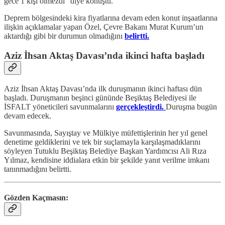
gece 1 kişi ölmezdi” diye konuştu.
Deprem bölgesindeki kira fiyatlarına devam eden konut inşaatlarına
ilişkin açıklamalar yapan Özel, Çevre Bakanı Murat Kurum’un
aktardığı gibi bir durumun olmadığını
belirtti.
Aziz İhsan Aktaş Davası’nda ikinci hafta başladı
Aziz İhsan Aktaş Davası’nda ilk duruşmanın ikinci haftası dün
başladı. Duruşmanın beşinci gününde Beşiktaş Belediyesi ile
İSFALT yöneticileri savunmalarını
gerçekleştirdi.
Duruşma bugün
devam edecek.
Savunmasında, Sayıştay ve Mülkiye müfettişlerinin her yıl genel
denetime geldiklerini ve tek bir suçlamayla karşılaşmadıklarını
söyleyen Tutuklu Beşiktaş Belediye Başkan Yardımcısı Ali Rıza
Yılmaz, kendisine iddialara etkin bir şekilde yanıt verilme imkanı
tanınmadığını belirtti.
Gözden Kaçmasın: