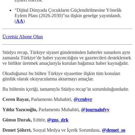
“Dijital Dünyada Çocukların Güçlendirilmesine Yönelik
Eylem Planı (2026-2030)”na ilişkin genelge yayımlandı.
(
AA
)
Ücretsiz Abone Olun
Stüdyo recap, Türkiye siyaset gündeminden haberler sunarken aynı
zamanda Türkiye’de haber yayıncılığını ve gazetecileri desteklemek
ve birlikte üretmek amaçlarıyla kurulan bağımsız haber kaynağıdır.
Okuduğunuz bu bülten Türkiye siyasetine ilişkin tüm konuları
günlük olarak okuyucularına aktarmayı amaçlar.
Bu bültenin içeriği, tamamıyla Stüdyo recap’in sorumluluğundadır.
Ceren Bayar,
Parlamento Muhabiri,
@crnbyr
Yıldız Yazıcıoğlu,
Parlamento Muhabiri,
@journalofyy
Günsu Durak,
Editör,
@gns_drk
Demet Şöhret,
Sosyal Medya ve İçerik Sorumlusu,
@demet_so