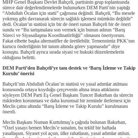
MHP Genel Başkanı Devlet Bahçeli, partisinin grup toplantısında
sürece dair değerlendirmelerde bulunurken DEM Parti’nin yaptığı
“Abdullah Öcalan için statü” çağrısına değindi. Bahçeli, “Bu mesele
yokmuş gibi davranarak sürecin sağlıklı işlemesi mümkün değildir”
dedi. Öcalan’ın statüsü için bir de öneri sunan Bahçeli bir de öneri
sundu ve “Bu tartışmalara son vermek için bunun adının “Barış
Süreci ve Siyasallaşma Koordinatörlüğü” olmasını öneriyorum.
Fakat elbette başka alternatifler de üretilebilir. Temennimiz PKK’nın
kurucu önderliğinin bir tanım altında görev yapmasıdır” diye
konuştu. Bahçeli ayrıca sırada siyasi ve hukuki düzenlemelerin
olduğunu belirtti.
DEM Parti’den Bahçeli’ye tam destek ve ‘Barış İzleme ve Takip
Kurulu’ önerisi
Bahçeli’nin Abdullah Öcalan’ın statüsü ve yasal adımlar atılması
konusunda ortaya koyduğu çerçevenin altına imza attıklarını
söyleyen DEM Parti Eş Genel Başkanı Tuncer Bakırhan da sürecin
risklerden korunması ve daha kurumsal bir zeminde ilerlemesi için
Meclis çatısı altında “Barış İzleme ve Takip Kurulu” kurulmasını
önerdi.
Meclis Başkanı Numan Kurtulmuş’a çağrıda bulunan Bakırhan,
“Özel yasayı hemen Meclis’e sunalım, bu teklif bir haftada
yasallaşsın. Siyaset yol açsın, ülke rahatlasın, yasal adımlar atılsın.