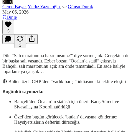
Ceren Bayar
,
Yıldız Yazıcıoğlu
, ve
Günsu Durak
May 06, 2026
Dinle
5
2
Dün “Salı maratonuna hazır mısınız?” diye sormuştuk. Gerçekten de
bir başka salı yaşandı. Ezber bozan “Öcalan’a statü” çıkışıyla
Bahçeli, salı maratonunu açık ara önde tamamladı. En sade haliyle
toparlamaya çalıştık…
🔴 Bülten özel: CHP’den “varlık barışı” iddiasındaki teklife eleştiri
Bugünkü sayımızda:
Bahçeli’den Öcalan’ın statüsü için öneri: Barış Süreci ve
Siyasallaşma Koordinatörlüğü
Özel’den bugün görülecek ‘butlan’ davasına gönderme:
Haysiyetsizlerin defterini düreceğiz