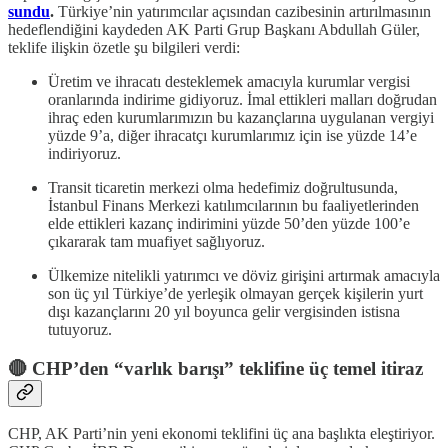
sundu
.
Türkiye’nin yatırımcılar açısından cazibesinin artırılmasının
hedeflendiğini kaydeden AK Parti Grup Başkanı Abdullah Güler,
teklife ilişkin özetle şu bilgileri verdi:
Üretim ve ihracatı desteklemek amacıyla kurumlar vergisi
oranlarında indirime gidiyoruz. İmal ettikleri malları doğrudan
ihraç eden kurumlarımızın bu kazançlarına uygulanan vergiyi
yüzde 9’a, diğer ihracatçı kurumlarımız için ise yüzde 14’e
indiriyoruz.
Transit ticaretin merkezi olma hedefimiz doğrultusunda,
İstanbul Finans Merkezi katılımcılarının bu faaliyetlerinden
elde ettikleri kazanç indirimini yüzde 50’den yüzde 100’e
çıkararak tam muafiyet sağlıyoruz.
Ülkemize nitelikli yatırımcı ve döviz girişini artırmak amacıyla
son üç yıl Türkiye’de yerleşik olmayan gerçek kişilerin yurt
dışı kazançlarını 20 yıl boyunca gelir vergisinden istisna
tutuyoruz.
🔴 CHP’den “varlık barışı” teklifine üç temel itiraz
CHP, AK Parti’nin yeni ekonomi teklifini üç ana başlıkta eleştiriyor.