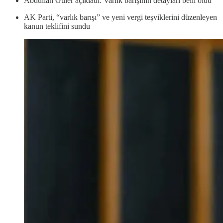
Abdullah Güler açıkladı: Varlık barışının detayları belli oldu
AK Parti, “varlık barışı” ve yeni vergi teşviklerini düzenleyen
kanun teklifini sundu