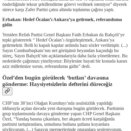
önderliğinde tekrar şekillendirme görevi verilmek isteniyor” diyerek
sürece karşı Zafer Partisi çatısı altında toplanma çağrısı yaptı.
Erbakan: Hedef Öcalan’ı Ankara’ya getirmek, referanduma
gidin
Yeniden Refah Partisi Genel Başkanı Fatih Erbakan da Bahçeli’ye
tepki göstererek “ Hedef Öcalan’ı özgürleştirmek, Ankara’ya
getirmektir. Belli ki kapalı kapılar ardında bazı sözler verilmiştir. (...)
Sayın Cumhurbaşkanı’nın net görüşünü beyandan kaçındığı bu
süreç, Sayın Bahçeli’nin açıklamalarıyla daha fazla yönetilemez. Bu
nedenlerle çağrımızı yineliyoruz: Böylesine hayati bir konuda kararı
aziz milletimize sorun, referanduma gidin” dedi.
Özel’den bugün görülecek ‘butlan’ davasına
gönderme: Haysiyetsizlerin defterini düreceğiz
CHP’nin 38’inci Olağan Kurultayı’nda usulsüzlük yapıldığı
iddiasıyla açılan davada yeni duruşma bugün görülecek. Partisinin
grup toplantısında davaya gönderme yapan CHP Genel Başkanı
Özel, “Yandaş basına çıkanlara, her akşam ücreti karşılığında
partisini tartıştıranlara, umuduna butlana şutlana koyanlara
söylüyorum. (...) Sarayın mermerlerinde oturanlara sesleniyorum,