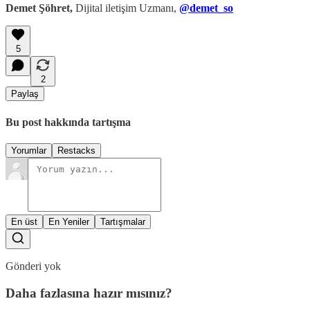
Demet Şöhret,
Dijital iletişim Uzmanı,
@demet_so
5
2
Paylaş
Bu post hakkında tartışma
Yorumlar
Restacks
En üst
En Yeniler
Tartışmalar
Gönderi yok
Daha fazlasına hazır mısınız?