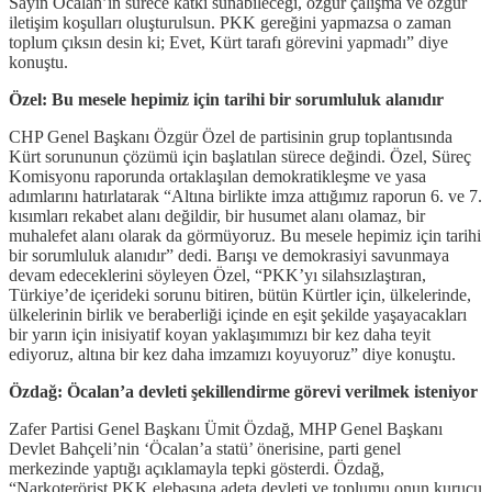
Sayın Öcalan’ın sürece katkı sunabileceği, özgür çalışma ve özgür
iletişim koşulları oluşturulsun. PKK gereğini yapmazsa o zaman
toplum çıksın desin ki; Evet, Kürt tarafı görevini yapmadı” diye
konuştu.
Özel: Bu mesele hepimiz için tarihi bir sorumluluk alanıdır
CHP Genel Başkanı Özgür Özel de partisinin grup toplantısında
Kürt sorununun çözümü için başlatılan sürece değindi. Özel, Süreç
Komisyonu raporunda ortaklaşılan demokratikleşme ve yasa
adımlarını hatırlatarak “Altına birlikte imza attığımız raporun 6. ve 7.
kısımları rekabet alanı değildir, bir husumet alanı olamaz, bir
muhalefet alanı olarak da görmüyoruz. Bu mesele hepimiz için tarihi
bir sorumluluk alanıdır” dedi. Barışı ve demokrasiyi savunmaya
devam edeceklerini söyleyen Özel, “PKK’yı silahsızlaştıran,
Türkiye’de içerideki sorunu bitiren, bütün Kürtler için, ülkelerinde,
ülkelerinin birlik ve beraberliği içinde en eşit şekilde yaşayacakları
bir yarın için inisiyatif koyan yaklaşımımızı bir kez daha teyit
ediyoruz, altına bir kez daha imzamızı koyuyoruz” diye konuştu.
Özdağ: Öcalan’a devleti şekillendirme görevi verilmek isteniyor
Zafer Partisi Genel Başkanı Ümit Özdağ, MHP Genel Başkanı
Devlet Bahçeli’nin ‘Öcalan’a statü’ önerisine, parti genel
merkezinde yaptığı açıklamayla tepki gösterdi. Özdağ,
“Narkoterörist PKK elebaşına adeta devleti ve toplumu onun kurucu