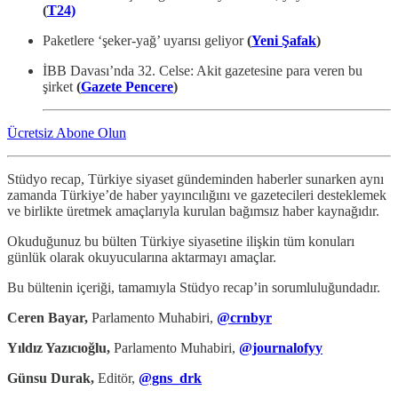
(
T24)
Paketlere ‘şeker-yağ’ uyarısı geliyor
(
Yeni Şafak
)
İBB Davası’nda 32. Celse: Akit gazetesine para veren bu
şirket
(
Gazete Pencere
)
Ücretsiz Abone Olun
Stüdyo recap, Türkiye siyaset gündeminden haberler sunarken aynı
zamanda Türkiye’de haber yayıncılığını ve gazetecileri desteklemek
ve birlikte üretmek amaçlarıyla kurulan bağımsız haber kaynağıdır.
Okuduğunuz bu bülten Türkiye siyasetine ilişkin tüm konuları
günlük olarak okuyucularına aktarmayı amaçlar.
Bu bültenin içeriği, tamamıyla Stüdyo recap’in sorumluluğundadır.
Ceren Bayar,
Parlamento Muhabiri,
@crnbyr
Yıldız Yazıcıoğlu,
Parlamento Muhabiri,
@journalofyy
Günsu Durak,
Editör,
@gns_drk