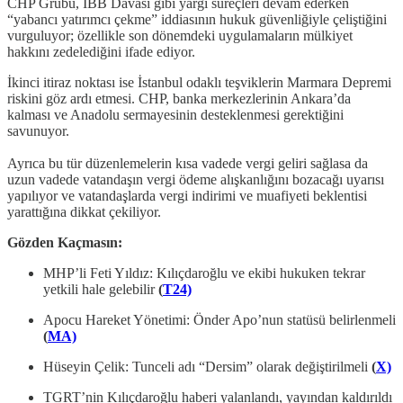
CHP Grubu, İBB Davası gibi yargı süreçleri devam ederken
“yabancı yatırımcı çekme” iddiasının hukuk güvenliğiyle çeliştiğini
vurguluyor; özellikle son dönemdeki uygulamaların mülkiyet
hakkını zedelediğini ifade ediyor.
İkinci itiraz noktası ise İstanbul odaklı teşviklerin Marmara Depremi
riskini göz ardı etmesi. CHP, banka merkezlerinin Ankara’da
kalması ve Anadolu sermayesinin desteklenmesi gerektiğini
savunuyor.
Ayrıca bu tür düzenlemelerin kısa vadede vergi geliri sağlasa da
uzun vadede vatandaşın vergi ödeme alışkanlığını bozacağı uyarısı
yapılıyor ve vatandaşlarda vergi indirimi ve muafiyeti beklentisi
yarattığına dikkat çekiliyor.
Gözden Kaçmasın:
MHP’li Feti Yıldız: Kılıçdaroğlu ve ekibi hukuken tekrar
yetkili hale gelebilir
(
T24)
Apocu Hareket Yönetimi: Önder Apo’nun statüsü belirlenmeli
(
MA)
Hüseyin Çelik: Tunceli adı “Dersim” olarak değiştirilmeli
(
X)
TGRT’nin Kılıçdaroğlu haberi yalanlandı, yayından kaldırıldı