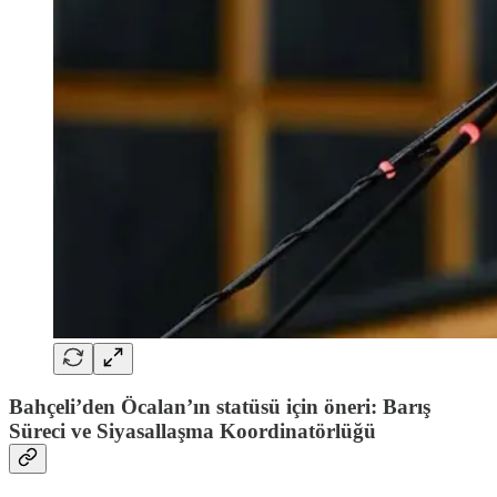
Bahçeli’den Öcalan’ın statüsü için öneri: Barış
Süreci ve Siyasallaşma Koordinatörlüğü