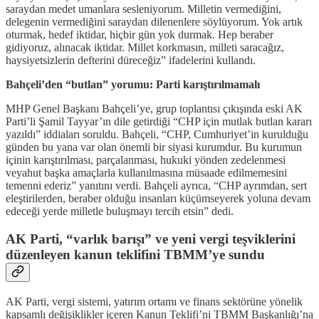
saraydan medet umanlara sesleniyorum. Milletin vermediğini,
delegenin vermediğini saraydan dilenenlere söylüyorum. Yok artık
oturmak, hedef iktidar, hiçbir gün yok durmak. Hep beraber
gidiyoruz, alınacak iktidar. Millet korkmasın, milleti saracağız,
haysiyetsizlerin defterini düreceğiz” ifadelerini kullandı.
Bahçeli’den “butlan” yorumu: Parti karıştırılmamalı
MHP Genel Başkanı Bahçeli’ye, grup toplantısı çıkışında eski AK
Parti’li Şamil Tayyar’ın dile getirdiği “CHP için mutlak butlan kararı
yazıldı” iddiaları soruldu. Bahçeli, “CHP, Cumhuriyet’in kurulduğu
günden bu yana var olan önemli bir siyasi kurumdur. Bu kurumun
içinin karıştırılması, parçalanması, hukuki yönden zedelenmesi
veyahut başka amaçlarla kullanılmasına müsaade edilmemesini
temenni ederiz” yanıtını verdi. Bahçeli ayrıca, “CHP ayrımdan, sert
eleştirilerden, beraber olduğu insanları küçümseyerek yoluna devam
edeceği yerde milletle buluşmayı tercih etsin” dedi.
AK Parti, “varlık barışı” ve yeni vergi teşviklerini
düzenleyen kanun teklifini TBMM’ye sundu
AK Parti, vergi sistemi, yatırım ortamı ve finans sektörüne yönelik
kapsamlı değişiklikler içeren Kanun Teklifi’ni TBMM Başkanlığı’na