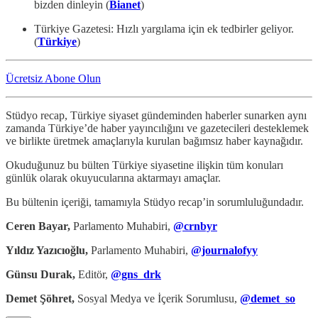
bizden dinleyin (
Bianet
)
Türkiye Gazetesi: Hızlı yargılama için ek tedbirler geliyor.
(
Türkiye
)
Ücretsiz Abone Olun
Stüdyo recap, Türkiye siyaset gündeminden haberler sunarken aynı
zamanda Türkiye’de haber yayıncılığını ve gazetecileri desteklemek
ve birlikte üretmek amaçlarıyla kurulan bağımsız haber kaynağıdır.
Okuduğunuz bu bülten Türkiye siyasetine ilişkin tüm konuları
günlük olarak okuyucularına aktarmayı amaçlar.
Bu bültenin içeriği, tamamıyla Stüdyo recap’in sorumluluğundadır.
Ceren Bayar,
Parlamento Muhabiri,
@crnbyr
Yıldız Yazıcıoğlu,
Parlamento Muhabiri,
@journalofyy
Günsu Durak,
Editör,
@gns_drk
Demet Şöhret,
Sosyal Medya ve İçerik Sorumlusu,
@demet_so