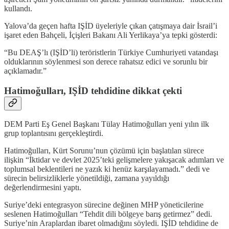
kullandı.
Yalova’da geçen hafta IŞİD üyeleriyle çıkan çatışmaya dair İsrail’i
işaret eden Bahçeli, İçişleri Bakanı Ali Yerlikaya’ya tepki gösterdi:
“Bu DEAŞ’lı (IŞİD’li) teröristlerin Türkiye Cumhuriyeti vatandaşı
olduklarının söylenmesi son derece rahatsız edici ve sorunlu bir
açıklamadır.”
Hatimoğulları, IŞİD tehdidine dikkat çekti
DEM Parti Eş Genel Başkanı Tülay Hatimoğulları yeni yılın ilk
grup toplantısını gerçekleştirdi.
Hatimoğulları, Kürt Sorunu’nun çözümü için başlatılan sürece
ilişkin “İktidar ve devlet 2025’teki gelişmelere yakışacak adımları ve
toplumsal beklentileri ne yazık ki henüz karşılayamadı.” dedi ve
sürecin belirsizliklerle yönetildiği, zamana yayıldığı
değerlendirmesini yaptı.
Suriye’deki entegrasyon sürecine değinen MHP yöneticilerine
seslenen Hatimoğulları “Tehdit dili bölgeye barış getirmez” dedi.
Suriye’nin Araplardan ibaret olmadığını söyledi. IŞİD tehdidine de