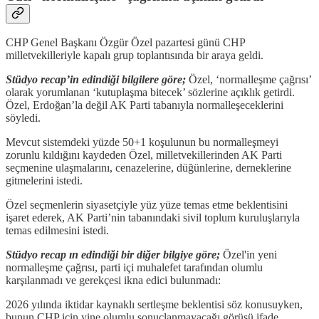
CHP Genel Başkanı Özgür Özel pazartesi günü CHP
milletvekilleriyle kapalı grup toplantısında bir araya geldi.
Stüdyo recap’in edindiği bilgilere göre;
Özel, ‘normalleşme çağrısı’
olarak yorumlanan ‘kutuplaşma bitecek’ sözlerine açıklık getirdi.
Özel, Erdoğan’la değil AK Parti tabanıyla normalleşeceklerini
söyledi.
Mevcut sistemdeki yüzde 50+1 koşulunun bu normalleşmeyi
zorunlu kıldığını kaydeden Özel, milletvekillerinden AK Parti
seçmenine ulaşmalarını, cenazelerine, düğünlerine, derneklerine
gitmelerini istedi.
Özel seçmenlerin siyasetçiyle yüz yüze temas etme beklentisini
işaret ederek, AK Parti’nin tabanındaki sivil toplum kuruluşlarıyla
temas edilmesini istedi.
Stüdyo recap ın edindiği bir diğer bilgiye göre;
Özel'in yeni
normalleşme çağrısı, parti içi muhalefet tarafından olumlu
karşılanmadı ve gerekçesi ikna edici bulunmadı:
2026 yılında iktidar kaynaklı sertleşme beklentisi söz konusuyken,
bunun CHP için yine olumlu sonuçlanmayacağı görüşü ifade