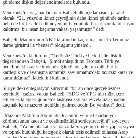
gündeme ilişkin değerlendirmelerde bulundu.
Venezuela’da yaşananlara dair Bahçeli ilk açıklamasına paralel
olarak, “21. yüzyılın ikinci çeyreğinin daha ikinci gününde tarihte
belki de hiç tesadüf edilmeyen bir haydutluk, bir korsanlık, bir insan
kaldırma, bir insan kaçırma vakası yaşanmıştır.” dedi
.
Bahçeli, Maduro’nun ABD tarafından kaçırılmasının 15 Temmuz
darbe girişimi ile “benzer” olduğunu yineledi.
Venezuela’daki durumu, “Terörsüz Türkiye hedefi” ile ilişkili
değerlendiren Bahçeli, “Şimdi anlaşıldı mı Terörsüz Türkiye
hedefindeki ısrar ve irademiz. Şimdi anlaşıldı mı milli birlik,
kardeşlik ve dayanışma azmimizi savunmamızdaki tavizsiz karar ve
kararlılığımız” ifadelerini kullandı.
Suriye’deki entegrasyon sürecinin “bir an önce gerçekleşmesi
gerektiği” çağrısı yapan Bahçeli, “SDG ve YPG’nin müzakere
edilemez talepleri gündeme taşıması akıllara evvela uzlaşmadan
kaçmak için mazeret ürettiğini getirmektedir. Bu yanlıştır” dedi.
“Mazlum Abdi’nin Abdullah Öcalan’ın yerine hazırlanıyor
görüntüsünün kaosu ve çözümsüzlüğü sertleştireceğini” söyleyen
Bahçeli, “Ya mutabakatla ya da zorla Suriye’nin üniter yapısı, siyasi
ve toprak bütünlüğü kategorik olarak tesis edilmeli bilhassa Arap
aşiretleri Şam yönetiminin ön şartsız yanında durmalıdır.” ifadelerini