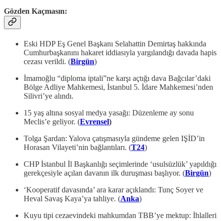
Gözden Kaçmasın:
Eski HDP Eş Genel Başkanı Selahattin Demirtaş hakkında
Cumhurbaşkanını hakaret iddiasıyla yargılandığı davada hapis
cezası verildi. (
Birgün
)
İmamoğlu “diploma iptali”ne karşı açtığı dava Bağcılar’daki
Bölge Adliye Mahkemesi, İstanbul 5. İdare Mahkemesi’nden
Silivri’ye alındı.
15 yaş altına sosyal medya yasağı: Düzenleme ay sonu
Meclis’e geliyor. (
Evrensel
)
Tolga Şardan: Yalova çatışmasıyla gündeme gelen IŞİD’in
Horasan Vilayeti’nin bağlantıları. (
T24
)
CHP İstanbul İl Başkanlığı seçimlerinde ‘usulsüzlük’ yapıldığı
gerekçesiyle açılan davanın ilk duruşması başlıyor. (
Birgün
)
‘Kooperatif davasında’ ara karar açıklandı: Tunç Soyer ve
Heval Savaş Kaya’ya tahliye. (
Anka
)
Kuyu tipi cezaevindeki mahkumdan TBB’ye mektup: İhlalleri