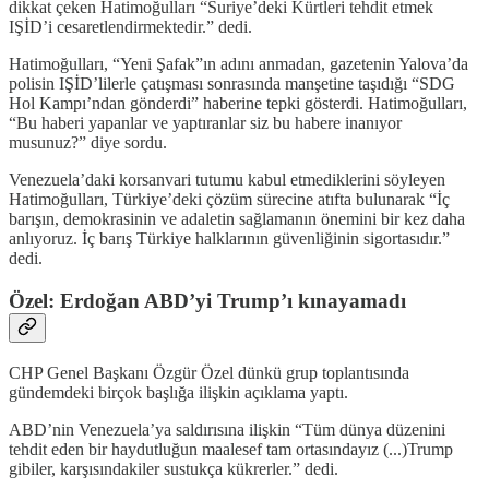
dikkat çeken Hatimoğulları “Suriye’deki Kürtleri tehdit etmek
IŞİD’i cesaretlendirmektedir.” dedi.
Hatimoğulları, “Yeni Şafak”ın adını anmadan, gazetenin Yalova’da
polisin IŞİD’lilerle çatışması sonrasında manşetine taşıdığı “SDG
Hol Kampı’ndan gönderdi”
haberine tepki gösterdi. Hatimoğulları,
“Bu haberi yapanlar ve yaptıranlar siz bu habere inanıyor
musunuz?” diye sordu.
Venezuela’daki korsanvari tutumu kabul etmediklerini söyleyen
Hatimoğulları, Türkiye’deki çözüm sürecine atıfta bulunarak “İç
barışın, demokrasinin ve adaletin sağlamanın önemini bir kez daha
anlıyoruz. İç barış Türkiye halklarının güvenliğinin sigortasıdır.”
dedi.
Özel: Erdoğan ABD’yi Trump’ı kınayamadı
CHP Genel Başkanı Özgür Özel dünkü grup toplantısında
gündemdeki birçok başlığa ilişkin açıklama yaptı.
ABD’nin Venezuela’ya saldırısına ilişkin “Tüm dünya düzenini
tehdit eden bir haydutluğun maalesef tam ortasındayız (...)Trump
gibiler, karşısındakiler sustukça kükrerler.” dedi.