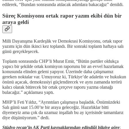
edilerek, “Bundan sonrasında atılacak adımlara bakacağız” denildi.
Süreç Komisyonu ortak rapor yazım ekibi dün bir
araya geldi
Milli Dayanışma Kardeşlik ve Demokrasi Komisyonu, ortak rapor
yazımı için dün ikinci kez toplandı. Bir sonraki toplantı haftaya salı
günü gerçekleşecek.
Toplantı sonrasında CHP’li Murat Emir, “Bütün partiler oldukça
yapıcı bir şekilde ortak komisyon raporunu bir an evvel hazırlamak
konusunda elinden geleni yapıyor. Üzerinde daha çalışmamız
gereken noktalar var. Umuyoruz ki, Türkiye’de adaletin ve hukukun
önünü açacak, demokrasiyi güçlendirecek ve aynı zamanda terörü
kalıcı olarak bitirecek bir ortak çerçeve raporu yazma olanağı
bulacağız.” açıklaması yaptı.
MHP’li Feti Yıldız, “Ayrıntıları çalışmaya başladık. Önümüzdeki
Salı günü saat 15.00’te bir araya geleceğiz. Hazırlıklar bitti
diyemeyiz ama çok da uzamaz inşallah bu ay içerisinde tamamlarız
diye düşünüyorum.” dedi.
Stüdyo recap’in AK Parti kaynaklarından edindiği bilgiye göre
;