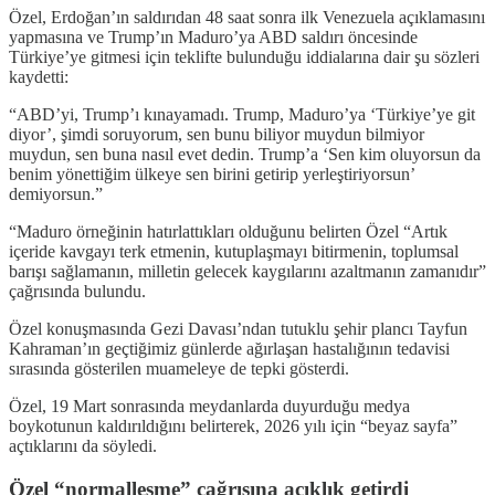
Özel, Erdoğan’ın saldırıdan 48 saat sonra ilk Venezuela açıklamasını
yapmasına ve Trump’ın Maduro’ya ABD saldırı öncesinde
Türkiye’ye gitmesi için teklifte bulunduğu iddialarına dair şu sözleri
kaydetti:
“ABD’yi, Trump’ı kınayamadı. Trump, Maduro’ya ‘Türkiye’ye git
diyor’, şimdi soruyorum, sen bunu biliyor muydun bilmiyor
muydun, sen buna nasıl evet dedin. Trump’a ‘Sen kim oluyorsun da
benim yönettiğim ülkeye sen birini getirip yerleştiriyorsun’
demiyorsun.”
“Maduro örneğinin hatırlattıkları olduğunu belirten Özel “Artık
içeride kavgayı terk etmenin, kutuplaşmayı bitirmenin, toplumsal
barışı sağlamanın, milletin gelecek kaygılarını azaltmanın zamanıdır”
çağrısında bulundu.
Özel konuşmasında Gezi Davası’ndan tutuklu şehir plancı Tayfun
Kahraman’ın geçtiğimiz günlerde ağırlaşan hastalığının tedavisi
sırasında gösterilen muameleye de tepki gösterdi.
Özel, 19 Mart sonrasında meydanlarda duyurduğu medya
boykotunun kaldırıldığını belirterek, 2026 yılı için “beyaz sayfa”
açtıklarını da söyledi.
Özel “normalleşme” çağrısına açıklık getirdi