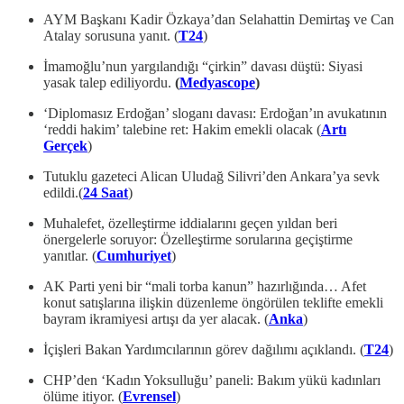
AYM Başkanı Kadir Özkaya’dan Selahattin Demirtaş ve Can
Atalay sorusuna yanıt. (
T24
)
İmamoğlu’nun yargılandığı “çirkin” davası düştü: Siyasi
yasak talep ediliyordu.
(
Medyascope
)
‘Diplomasız Erdoğan’ sloganı davası: Erdoğan’ın avukatının
‘reddi hakim’ talebine ret: Hakim emekli olacak (
Artı
Gerçek
)
Tutuklu gazeteci Alican Uludağ Silivri’den Ankara’ya sevk
edildi.(
24 Saat
)
Muhalefet, özelleştirme iddialarını geçen yıldan beri
önergelerle soruyor: Özelleştirme sorularına geçiştirme
yanıtlar.
(
Cumhuriyet
)
AK Parti yeni bir “mali torba kanun” hazırlığında… Afet
konut satışlarına ilişkin düzenleme öngörülen teklifte emekli
bayram ikramiyesi artışı da yer alacak. (
Anka
)
İçişleri Bakan Yardımcılarının görev dağılımı açıklandı. (
T24
)
CHP’den ‘Kadın Yoksulluğu’ paneli: Bakım yükü kadınları
ölüme itiyor. (
Evrensel
)