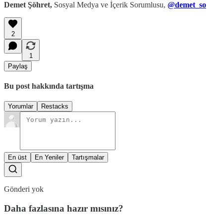
Demet Şöhret,
Sosyal Medya ve İçerik Sorumlusu,
@demet_so
2
1
Paylaş
Bu post hakkında tartışma
Yorumlar
Restacks
En üst
En Yeniler
Tartışmalar
Gönderi yok
Daha fazlasına hazır mısınız?