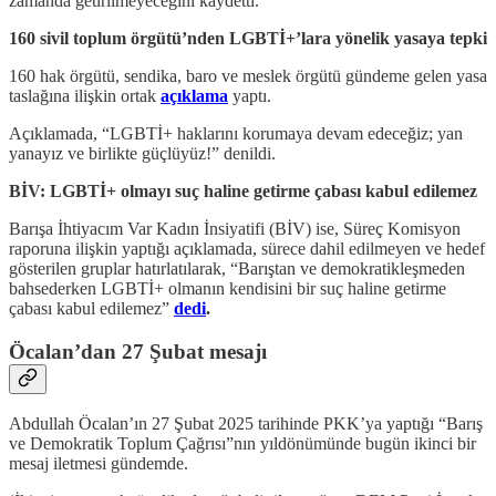
zamanda getirilmeyeceğini kaydetti.
160 sivil toplum örgütü’nden LGBTİ+’lara yönelik yasaya tepki
160 hak örgütü, sendika, baro ve meslek örgütü gündeme gelen yasa
taslağına ilişkin ortak
açıklama
yaptı.
Açıklamada, “LGBTİ+ haklarını korumaya devam edeceğiz; yan
yanayız ve birlikte güçlüyüz!” denildi.
BİV: LGBTİ+ olmayı suç haline getirme çabası kabul edilemez
Barışa İhtiyacım Var Kadın İnsiyatifi (BİV) ise, Süreç Komisyon
raporuna ilişkin yaptığı açıklamada, sürece dahil edilmeyen ve hedef
gösterilen gruplar hatırlatılarak, “Barıştan ve demokratikleşmeden
bahsederken LGBTİ+ olmanın kendisini bir suç haline getirme
çabası kabul edilemez”
dedi
.
Öcalan’dan 27 Şubat mesajı
Abdullah Öcalan’ın 27 Şubat 2025 tarihinde PKK’ya yaptığı “Barış
ve Demokratik Toplum Çağrısı”nın yıldönümünde bugün ikinci bir
mesaj iletmesi gündemde.