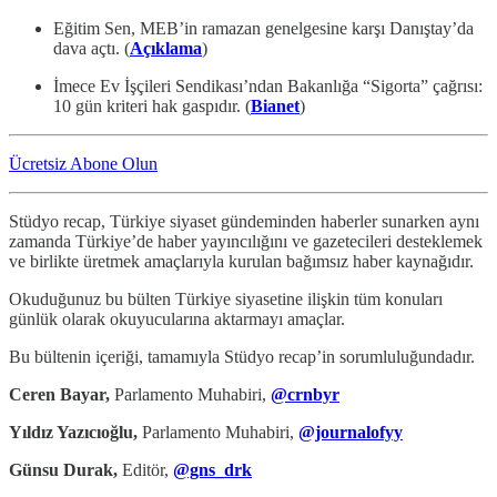
Eğitim Sen, MEB’in ramazan genelgesine karşı Danıştay’da
dava açtı. (
Açıklama
)
İmece Ev İşçileri Sendikası’ndan Bakanlığa “Sigorta” çağrısı:
10 gün kriteri hak gaspıdır. (
Bianet
)
Ücretsiz Abone Olun
Stüdyo recap, Türkiye siyaset gündeminden haberler sunarken aynı
zamanda Türkiye’de haber yayıncılığını ve gazetecileri desteklemek
ve birlikte üretmek amaçlarıyla kurulan bağımsız haber kaynağıdır.
Okuduğunuz bu bülten Türkiye siyasetine ilişkin tüm konuları
günlük olarak okuyucularına aktarmayı amaçlar.
Bu bültenin içeriği, tamamıyla Stüdyo recap’in sorumluluğundadır.
Ceren Bayar,
Parlamento Muhabiri,
@crnbyr
Yıldız Yazıcıoğlu,
Parlamento Muhabiri,
@journalofyy
Günsu Durak,
Editör,
@gns_drk