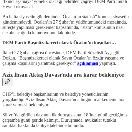
‘İkinci aşamaya’ yönelik olacağı belirtilen çağrıyı DEM Parti İmralı
Heyeti okuyacak.
Bu hafta siyasetin gündeminde “Öcalan’ın statüsü” konusu siyasetin
gündemindeydi. Öcalan’ın 27 Şubat’ın yıldönümündeki mesajında,
süreçte yapılması gerekenler kapsamında, “statü” konusunun nasıl
ele alınacağı da kamuoyunun takibinde.
DEM Parti: Başmüzakareci olarak Öcalan’ın koşulları…
İkinci 27 Şubat çağrısı öncesinde, DEM Parti Sözcüsü Ayşegül
Doğan, “Başmüzakereci olarak Sayın Öcalan’ın özgür yaşama ve
çalışma koşullarını yaratmak gerekiyor”
açıklaması
yapmıştı.
Aziz İhsan Aktaş Davası’nda ara karar bekleniyor
CHP’li belediye başkanlarının ve belediye yöneticilerinin
yargılandığı Aziz İhsan Aktaş Davası’nda bugün mahkemenin ara
karar vermesi bekleniyor.
Silivri’de görülen davanın ilk duruşmasının 18’inci günü geçtiğimiz
çarşamba günü geride kalmıştı. Duruşmada, avukatlar tutuklu
sanıklar hakkında tahliye talebinde bulundu.