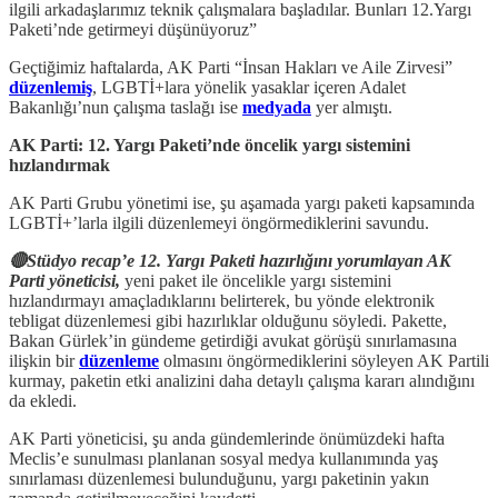
ilgili arkadaşlarımız teknik çalışmalara başladılar. Bunları 12.Yargı
Paketi’nde getirmeyi düşünüyoruz”
Geçtiğimiz haftalarda, AK Parti “İnsan Hakları ve Aile Zirvesi”
düzenlemiş
, LGBTİ+lara yönelik yasaklar içeren Adalet
Bakanlığı’nun çalışma taslağı ise
medyada
yer almıştı.
AK Parti: 12. Yargı Paketi’nde öncelik yargı sistemini
hızlandırmak
AK Parti Grubu yönetimi ise, şu aşamada yargı paketi kapsamında
LGBTİ+’larla ilgili düzenlemeyi öngörmediklerini savundu.
🔴Stüdyo recap’e 12. Yargı Paketi hazırlığını yorumlayan AK
Parti yöneticisi,
yeni paket ile öncelikle yargı sistemini
hızlandırmayı amaçladıklarını belirterek, bu yönde elektronik
tebligat düzenlemesi gibi hazırlıklar olduğunu söyledi. Pakette,
Bakan Gürlek’in gündeme getirdiği avukat görüşü sınırlamasına
ilişkin bir
düzenleme
olmasını öngörmediklerini söyleyen AK Partili
kurmay, paketin etki analizini daha detaylı çalışma kararı alındığını
da ekledi.
AK Parti yöneticisi, şu anda gündemlerinde önümüzdeki hafta
Meclis’e sunulması planlanan sosyal medya kullanımında yaş
sınırlaması düzenlemesi bulunduğunu, yargı paketinin yakın